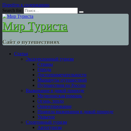
Перейти к содержанию
Search for:
Мир Туриста
Сайт о путешествиях
Статьи
Экскурсионный туризм
Страны
Города
Достопримечательности
Маршруты путешествий
Путешествия по России
Выживание в дикой природе
Медицинская помощь
Огонь, тепло
Ориентирование
Правила выживания в дикой природе
Укрытие
Спортивный туризм
Автотуризм