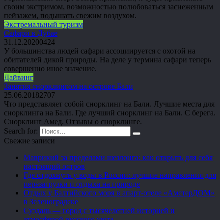
своим экстримом, возможностью полюбоваться заснеженным
пейзажем, подышать свежим воздухом.
Экстремальный туризм
Сафари в Дубае
31.12.2020
0
424
У большинства людей сафари ассоциируется с охотой на
обитателей дикой природы. На деле у термина сафари теперь
совершенно иное значение.
Дайвинг
Занятия снорклингом на острове Бали
25.06.2018
2
707
Что представляет собой снорклинг на Бали. Лучшие места для
снорклинга на Бали. Где лучший снорклинг на Бали. С берега.
Снорклинг Амед. Отзывы о снорклинге.
Search for:
Свежие записи
Маврикий за пределами шезлонга: как открыть для себя
настоящий остров
Где отдохнуть у воды в России: лучшие направления для
перезагрузки и отдыха на природе
Отдых у Балтийского моря в апарт-отеле «АмстерДОМ»
в Зеленоградске
Суздаль — город с тысячелетней историей и
атмосферой русского уюта