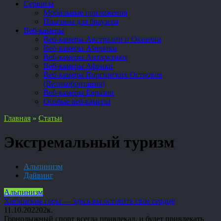
Сервисы
Мобильные приложения
Плагины для браузера
Веб-камеры
Веб-камеры Австралии и Океании
Веб-камеры Америки
Веб-камеры Антарктики
Веб-камеры Африки
Веб-камеры Виргинских Островов
(Великобритания)
Веб-камеры Евразии
Особые веб-камеры
Главная
»
Статьи
Экстремальный туризм
Альпинизм
Дайвинг
Альпинизм
Хибинские горы — здесь вы оставите свое сердце
11.10.2022
0
2к.
Горнолыжный спорт всегда привлекал, и будет привлекать