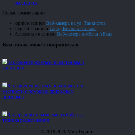
выдохнуть
Новые комментарии
юрий
к записи
Веб-камера на ул. Танкистов
Сергей
к записи
Город Висла в Польше
Александр
к записи
Веб-камера посёлка Айхал
Вам также может понравиться
Как ориентироваться по растениям и
животным
Как ориентироваться по компасу и на
местности с помощью природных
признаков
Как правильно разделывать бобра —
техника разделывания
© 2018-2026 Мир Туриста