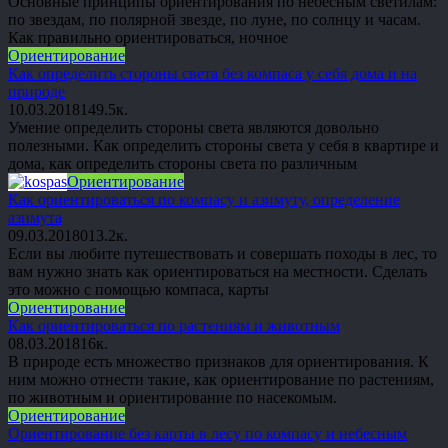
Основные принципы ориентирования по небесным светилам:
по звездам, по полярной звезде, по луне, по солнцу и часам.
Как правильно ориентироваться, ночное
Ориентирование
Как определить стороны света без компаса у себя дома и на
природе
10.03.2018
1
49.5к.
Умение определить стороны света являются довольно
полезными. Как определить стороны света у себя в квартире и
дома, как определить стороны света по различным
Ориентирование
Как ориентироваться по компасу и азимуту, определение
азимута
09.03.2018
0
13.2к.
Если вы любите путешествовать и совершать походы в лес, то
вам нужно знать как ориентироваться на местности. Сделать
это можно с помощью компаса, карты
Ориентирование
Как ориентироваться по растениям и животным
08.03.2018
1
6к.
В природе есть множество признаков для ориентирования. К
ним можно отнести такие, как ориентирование по растениям,
по животным и ориентирование по насекомым.
Ориентирование
Ориентирование без карты в лесу по компасу и небесным