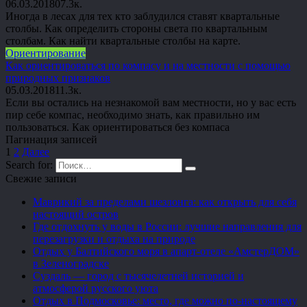
06.03.2018
0
7.3к.
Иногда в лесах для тех кто заблудился ставят квартальные
столбы. Как определить стороны света по квартальным
столбам. Как найти квартальные столбы на карте.
Ориентирование
Как ориентироваться по компасу и на местности с помощью
природных признаков
05.03.2018
1
1.3к.
Если вы остались на незнакомой вам местности, но у вас есть
пир себе компас, необходимо знать, как правильно им
пользоваться. Как ориентироваться без компаса
Пагинация записей
1
2
Далее
Search for:
Свежие записи
Маврикий за пределами шезлонга: как открыть для себя
настоящий остров
Где отдохнуть у воды в России: лучшие направления для
перезагрузки и отдыха на природе
Отдых у Балтийского моря в апарт-отеле «АмстерДОМ»
в Зеленоградске
Суздаль — город с тысячелетней историей и
атмосферой русского уюта
Отдых в Подмосковье: место, где можно по-настоящему