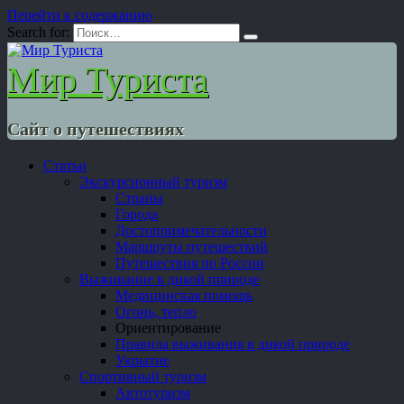
Перейти к содержанию
Search for:
Мир Туриста
Сайт о путешествиях
Статьи
Экскурсионный туризм
Страны
Города
Достопримечательности
Маршруты путешествий
Путешествия по России
Выживание в дикой природе
Медицинская помощь
Огонь, тепло
Ориентирование
Правила выживания в дикой природе
Укрытие
Спортивный туризм
Автотуризм