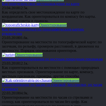
Как определить свое местонахождение на карте
23.04.2018
1
2.5к.
Как определить свое местонахождение на карте по
координатам. Как ориентироваться по компасу без карты.
Полезные советы и правила.
Ориентирование
Как ориентироваться по топографическим картам:
руководство
23.03.2018
0
1.6к.
Ориентирование на местности по топографической карте: по
засечкам, по рельефу, промером расстояний, в движении на
местности. Порядок опознавания ориентиров.
Ориентирование
Способы ориентирования по местным природным признакам
23.03.2018
1
2.1к.
Как сориентироваться на местности с помощью природных
местных признаков. Ориентирование по карте, компасу,
местным признакам, примеры, другие способы.
Ориентирование
Ориентирование по часам: со стрелкой, без стрелки, по часам
и компасу
22.03.2018
0
4.9к.
Ориентирование на местности по часам со стрелками и
солнцу, как ориентироваться по часам без цифр. Как
ориентироваться по часам как по компасу в лесу.