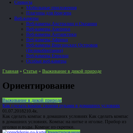
Сервисы
Мобильные приложения
Плагины для браузера
Веб-камеры
Веб-камеры Австралии и Океании
Веб-камеры Америки
Веб-камеры Антарктики
Веб-камеры Африки
Веб-камеры Виргинских Островов
(Великобритания)
Веб-камеры Евразии
Особые веб-камеры
Главная
»
Статьи
»
Выживание в дикой природе
Ориентирование
Выживание в дикой природе
Как сделать компас своими руками в домашних условиях
01.07.2018
2
10.4к.
Как сделать компас в домашних условиях Как сделать компас
в домашних условиях. Компас на нитке и иголке. Прибор из
иголки и воды. Компас из скрепки.
Ориентирование