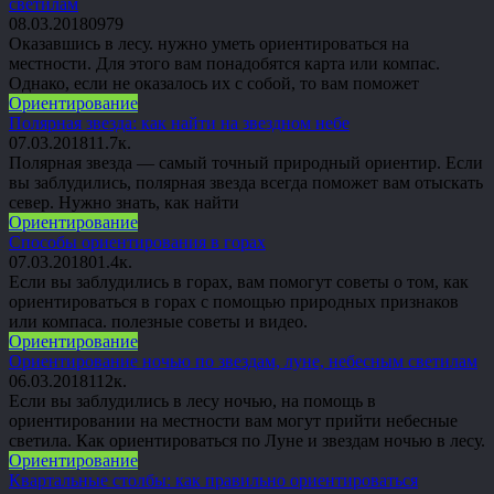
светилам
08.03.2018
0
979
Оказавшись в лесу. нужно уметь ориентироваться на
местности. Для этого вам понадобятся карта или компас.
Однако, если не оказалось их с собой, то вам поможет
Ориентирование
Полярная звезда: как найти на звездном небе
07.03.2018
1
1.7к.
Полярная звезда — самый точный природный ориентир. Если
вы заблудились, полярная звезда всегда поможет вам отыскать
север. Нужно знать, как найти
Ориентирование
Способы ориентирования в горах
07.03.2018
0
1.4к.
Если вы заблудились в горах, вам помогут советы о том, как
ориентироваться в горах с помощью природных признаков
или компаса. полезные советы и видео.
Ориентирование
Ориентирование ночью по звездам, луне, небесным светилам
06.03.2018
1
12к.
Если вы заблудились в лесу ночью, на помощь в
ориентировании на местности вам могут прийти небесные
светила. Как ориентироваться по Луне и звездам ночью в лесу.
Ориентирование
Квартальные столбы: как правильно ориентироваться