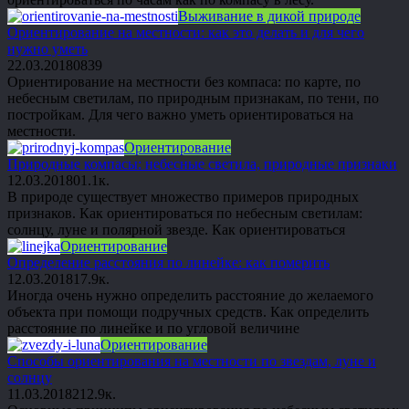
Выживание в дикой природе
Ориентирование на местности: как это делать и для чего
нужно уметь
22.03.2018
0
839
Ориентирование на местности без компаса: по карте, по
небесным светилам, по природным признакам, по тени, по
постройкам. Для чего важно уметь ориентироваться на
местности.
Ориентирование
Природные компасы: небесные светила, природные признаки
12.03.2018
0
1.1к.
В природе существует множество примеров природных
признаков. Как ориентироваться по небесным светилам:
солнцу, луне и полярной звезде. Как ориентироваться
Ориентирование
Определение расстояния по линейке: как померить
12.03.2018
1
7.9к.
Иногда очень нужно определить расстояние до желаемого
объекта при помощи подручных средств. Как определить
расстояние по линейке и по угловой величине
Ориентирование
Способы ориентирования на местности по звездам, луне и
солнцу
11.03.2018
2
12.9к.