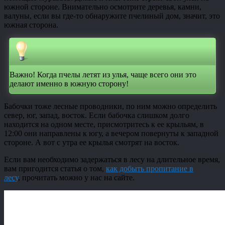
южной стороне. Внимательно осмотрите деревья, камни,
валуны, если вы где-то обнаружите пчелиный дом, значит, это
южная сторона.
Важно! Когда пчелы летят из улья, чаще всего они это
делают именно в южную сторону!
Бабочки тоже лесные проводники, по ним можно определить
север, юг, запад, восток. Если бабочка слишком долго
находится на одном месте, присмотритесь к ее крыльям, в
12:00 они направлены к югу, а вечером повернуты к западной
стороне. А вот с утра ее крылья смотрят на восток.
Если вам необходимо задержаться в лесу на длительное время,
вам пригодится статья о том,
как добыть пропитание в
лесу
, прочитать можно у нас на сайте.