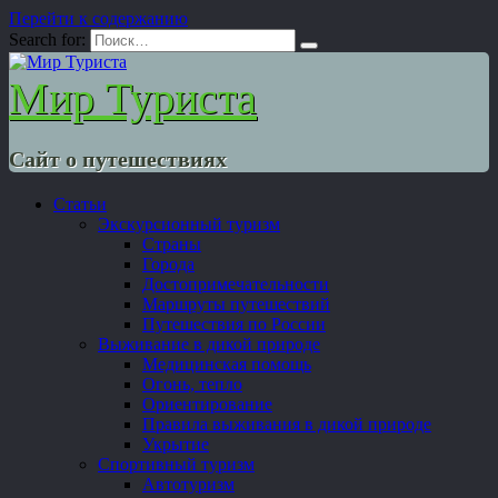
Перейти к содержанию
Search for:
Мир Туриста
Сайт о путешествиях
Статьи
Экскурсионный туризм
Страны
Города
Достопримечательности
Маршруты путешествий
Путешествия по России
Выживание в дикой природе
Медицинская помощь
Огонь, тепло
Ориентирование
Правила выживания в дикой природе
Укрытие
Спортивный туризм
Автотуризм