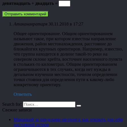
девятнадцать + двадцать =
Атаканавратаря
30.11.2018 в 17:27
Общее ориентирование. Общим ориентированием
называют такое, при котором известны направление
движения, район местонахождения, расстояние до
ближайпгих крупных ориентиров. Например, известно,
что группа находится в долине такой-то реки на
северном склоне хребта, восточнее населенного пункта
в стольких-то километрах. Общим ориентированием
ограничиваются в тех случаях, когда нет нужды в
детальном изучении местности, точном определении
точки стояния для определения пути к какому-либо
конкретному ориентиру.
Ответить
Search for:
Свежие записи
Маврикий за пределами шезлонга: как открыть для себя
настоящий остров