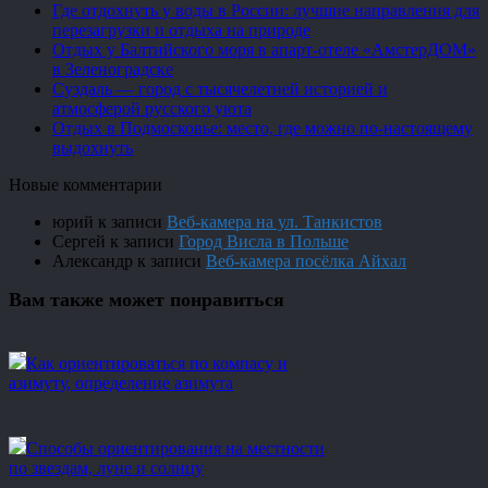
Где отдохнуть у воды в России: лучшие направления для
перезагрузки и отдыха на природе
Отдых у Балтийского моря в апарт-отеле «АмстерДОМ»
в Зеленоградске
Суздаль — город с тысячелетней историей и
атмосферой русского уюта
Отдых в Подмосковье: место, где можно по-настоящему
выдохнуть
Новые комментарии
юрий
к записи
Веб-камера на ул. Танкистов
Сергей
к записи
Город Висла в Польше
Александр
к записи
Веб-камера посёлка Айхал
Вам также может понравиться
Как ориентироваться по компасу и
азимуту, определение азимута
Способы ориентирования на местности
по звездам, луне и солнцу