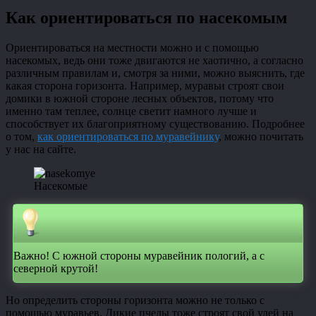
Как ориентироваться по насекомым
Ориентироваться на местности можно и с помощью
насекомых, ведь они тоже двигаются не хаотично, а согласно
различным правилам и, смотря за ними, можно выяснить, где
какая сторона горизонта. Например, муравьи строят свои
домики в южной стороне лесных объектов, потому что
именно там теплее, солнце светит намного лучше и
способствует их благоприятному существованию. Подробнее
о том,
как ориентироваться по муравейнику
, можно почитать
у нас на сайте.
Насекомые
Важно! С южной стороны муравейник пологий, а с
северной крутой!
Но определить стороны горизонта можно не только с
помощью муравьев. Дикие пчелы тоже строят свой улей на