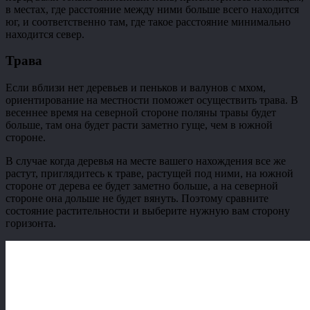
в местах, где расстояние между ними больше всего находится
юг, и соответственно там, где такое расстояние минимально
находится север.
Трава
Если вблизи нет деревьев и пеньков и валунов с мхом,
ориентирование на местности поможет осуществить трава. В
весеннее время на северной стороне поляны травы будет
больше, там она будет расти заметно гуще, чем в южной
стороне.
В случае когда деревья на месте вашего нахождения все же
растут, приглядитесь к траве, растущей под ними, на южной
стороне от дерева ее будет заметно больше, а на северной
стороне она дольше не будет вянуть. Поэтому сравните
состояние растительности и выберите нужную вам сторону
горизонта.