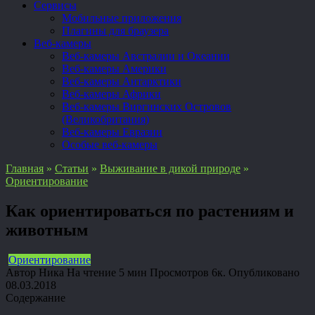
Сервисы
Мобильные приложения
Плагины для браузера
Веб-камеры
Веб-камеры Австралии и Океании
Веб-камеры Америки
Веб-камеры Антарктики
Веб-камеры Африки
Веб-камеры Виргинских Островов
(Великобритания)
Веб-камеры Евразии
Особые веб-камеры
Главная
»
Статьи
»
Выживание в дикой природе
»
Ориентирование
Как ориентироваться по растениям и
животным
Ориентирование
Автор
Ника
На чтение
5 мин
Просмотров
6к.
Опубликовано
08.03.2018
Содержание