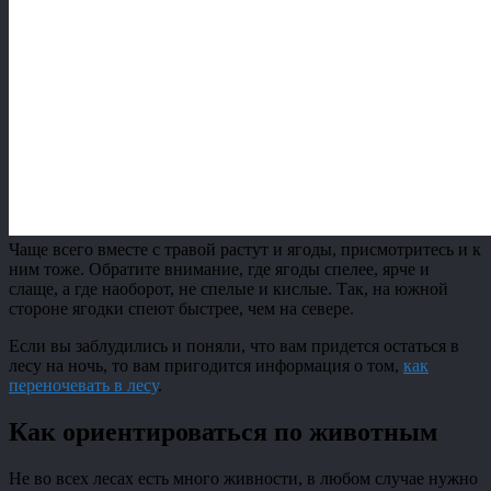
Чаще всего вместе с травой растут и ягоды, присмотритесь и к
ним тоже. Обратите внимание, где ягоды спелее, ярче и
слаще, а где наоборот, не спелые и кислые. Так, на южной
стороне ягодки спеют быстрее, чем на севере.
Если вы заблудились и поняли, что вам придется остаться в
лесу на ночь, то вам пригодится информация о том,
как
переночевать в лесу
.
Как ориентироваться по животным
Не во всех лесах есть много живности, в любом случае нужно