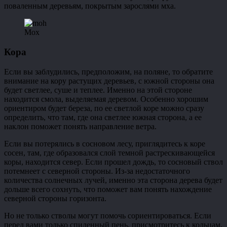
поваленным деревьям, покрытым зарослями мха.
Мох
Кора
Если вы заблудились, предположим, на поляне, то обратите
внимание на кору растущих деревьев, с южной стороны она
будет светлее, суше и теплее. Именно на этой стороне
находится смола, выделяемая деревом. Особенно хорошим
ориентиром будет береза, по ее светлой коре можно сразу
определить, что там, где она светлее южная сторона, а ее
наклон поможет понять направление ветра.
Если вы потерялись в сосновом лесу, приглядитесь к коре
сосен, там, где образовался слой темной растрескивающейся
коры, находится север. Если прошел дождь, то сосновый ствол
потемнеет с северной стороны. Из-за недостаточного
количества солнечных лучей, именно эта сторона дерева будет
дольше всего сохнуть, что поможет вам понять нахождение
северной стороны горизонта.
Но не только стволы могут помочь сориентироваться. Если
перед вами только спиленный пень, присмотритесь к кольцам,