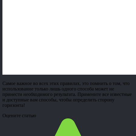
Самое важное во всех этих правилах, это помнить о том, что
использование только лишь одного способа может не
принести необходимого результата. Примените все известные
и доступные вам способы, чтобы определить сторону
горизонта!
Оцените статью