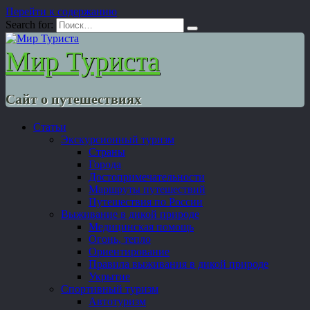
Перейти к содержанию
Search for:
Мир Туриста
Сайт о путешествиях
Статьи
Экскурсионный туризм
Страны
Города
Достопримечательности
Маршруты путешествий
Путешествия по России
Выживание в дикой природе
Медицинская помощь
Огонь, тепло
Ориентирование
Правила выживания в дикой природе
Укрытие
Спортивный туризм
Автотуризм