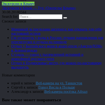
Экскурсии в Крыму
Экскурсия в Крым — Тур «Ожерелье Крыма»
30.08.2018
0
344
Search for:
Свежие записи
Маврикий за пределами шезлонга: как открыть для себя
настоящий остров
Где отдохнуть у воды в России: лучшие направления для
перезагрузки и отдыха на природе
Отдых у Балтийского моря в апарт-отеле «АмстерДОМ»
в Зеленоградске
Суздаль — город с тысячелетней историей и
атмосферой русского уюта
Отдых в Подмосковье: место, где можно по-настоящему
выдохнуть
Новые комментарии
юрий
к записи
Веб-камера на ул. Танкистов
Сергей
к записи
Город Висла в Польше
Александр
к записи
Веб-камера посёлка Айхал
Вам также может понравиться