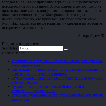
городам мира! И мое призвание гармонично переплетается с
историческим образованием. А мои клиенты делают фото не
просто на фоне улицы, они узнают историю этого места, что
повышает ценность кадра. Материалов за эти годы
накопилось столько, что пришлось для этого завести свой
блог) Наслаждайтесь неповторимыми кадрами и интересным
историческим описанием!
Автор: Артем Т.
Поделиться с друзьями
Search for:
Свежие записи
Маврикий за пределами шезлонга: как открыть для себя
настоящий остров
Где отдохнуть у воды в России: лучшие направления для
перезагрузки и отдыха на природе
Отдых у Балтийского моря в апарт-отеле «АмстерДОМ»
в Зеленоградске
Суздаль — город с тысячелетней историей и
атмосферой русского уюта
Отдых в Подмосковье: место, где можно по-настоящему
выдохнуть