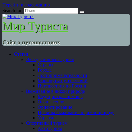
Перейти к содержанию
Search for:
Мир Туриста
Сайт о путешествиях
Статьи
Экскурсионный туризм
Страны
Города
Достопримечательности
Маршруты путешествий
Путешествия по России
Выживание в дикой природе
Медицинская помощь
Огонь, тепло
Ориентирование
Правила выживания в дикой природе
Укрытие
Спортивный туризм
Автотуризм