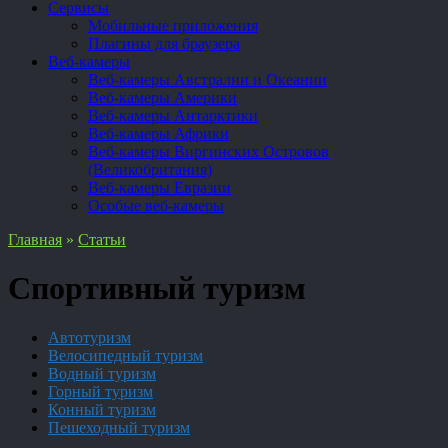
Сервисы
Мобильные приложения
Плагины для браузера
Веб-камеры
Веб-камеры Австралии и Океании
Веб-камеры Америки
Веб-камеры Антарктики
Веб-камеры Африки
Веб-камеры Виргинских Островов
(Великобритания)
Веб-камеры Евразии
Особые веб-камеры
Главная
»
Статьи
Спортивный туризм
Автотуризм
Велосипедный туризм
Водный туризм
Горный туризм
Конный туризм
Пешеходный туризм