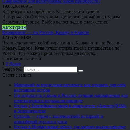
Снаряжение для велотуризма: какое приобрести?
19.06.2018
0
912
Какое купить снаряжение. Классический туризм.
Экстремальный велотуризм. Цивилизованный велотуризм.
Серьезный туризм. Выбор велосипеда и снаряжения.
Автотуризм
Караванинг — по России, Крыму и Европе
17.06.2018
1
869
Что представляет собой караванинг. Караванинг по России,
Крыму, Европе. Куда лучше отправиться в путешествие по
России. Где можно приобрести дом на колесах.
Пагинация записей
1
2
Далее
Search for:
Свежие записи
Маврикий за пределами шезлонга: как открыть для себя
настоящий остров
Где отдохнуть у воды в России: лучшие направления для
перезагрузки и отдыха на природе
Отдых у Балтийского моря в апарт-отеле «АмстерДОМ»
в Зеленоградске
Суздаль — город с тысячелетней историей и
атмосферой русского уюта
Отдых в Подмосковье: место, где можно по-настоящему