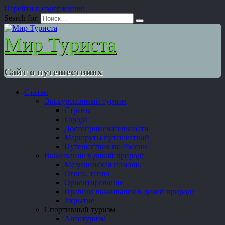
Перейти к содержанию
Search for:
Мир Туриста
Сайт о путешествиях
Статьи
Экскурсионный туризм
Страны
Города
Достопримечательности
Маршруты путешествий
Путешествия по России
Выживание в дикой природе
Медицинская помощь
Огонь, тепло
Ориентирование
Правила выживания в дикой природе
Укрытие
Спортивный туризм
Автотуризм