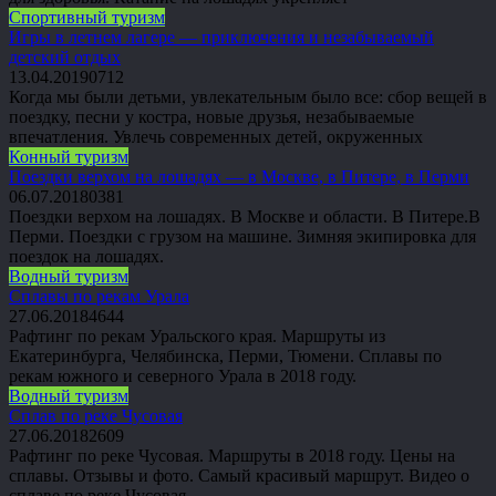
Спортивный туризм
Игры в летнем лагере — приключения и незабываемый
детский отдых
13.04.2019
0
712
Когда мы были детьми, увлекательным было все: сбор вещей в
поездку, песни у костра, новые друзья, незабываемые
впечатления. Увлечь современных детей, окруженных
Конный туризм
Поездки верхом на лошадях — в Москве, в Питере, в Перми
06.07.2018
0
381
Поездки верхом на лошадях. В Москве и области. В Питере.В
Перми. Поездки с грузом на машине. Зимняя экипировка для
поездок на лошадях.
Водный туризм
Сплавы по рекам Урала
27.06.2018
4
644
Рафтинг по рекам Уральского края. Маршруты из
Екатеринбурга, Челябинска, Перми, Тюмени. Сплавы по
рекам южного и северного Урала в 2018 году.
Водный туризм
Сплав по реке Чусовая
27.06.2018
2
609
Рафтинг по реке Чусовая. Маршруты в 2018 году. Цены на
сплавы. Отзывы и фото. Самый красивый маршрут. Видео о
сплаве по реке Чусовая.