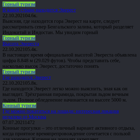
Горный туризм
В какой стране находится Эверест
22.10.2021
0
4.6к.
Выясняя, где находится гора Эверест на карте, следует
рассматривать север Бенгальского залива, который разделяет
Индокитай и Индостан. Мы увидим горный
Горный туризм
Высота Эвереста
22.10.2021
0
5.4к.
В настоящее время официальной высотой Эвереста объявлена
цифра 8.848 м (29.029 футов). Чтобы представить себе,
насколько высок Эверест, достаточно понять
Горный туризм
Где находится Эверест
22.10.2021
0
5.8к.
Где находится Эверест легко можно выяснить, зная как он
выглядит. Трёхгранная пирамида, покрытая льдом вечным
льдом. Полное обледенение начинается на высоте 5000 м.
Конный туризм
Где можно покататься на лошади: интересная локация
недалеко от Москвы
07.07.2021
1
472
Конные прогулки – это отличный вариант активного отдыха,
когда приятное времяпрепровождение сочетается с пользой
для здоровья. Катание на лошадях укрепляет