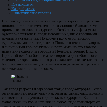
Развлечения и достопримечательности
Где находится
Как добраться
Климатические условия
Польша одно из известных стран среди туристов. Красивая
природа и достопримечательности старинной архитектуры
привыкают множество туристов. Особая атмосфера уюта
будет приветствовать среди небольших улиц с красивыми
домами на старый лад. Но кроме такого европейского
туризма, вы можете встретить в Польше и очень популярный
и знаменитый горнолыжный курорт. Именно это главное
назначение одного из городов в Польше, а именно Висла.
Прошлый век был большим переворотом для небольшого
селения, которое раньше там располагалось. Позже там взвели
большие пансионаты для туристов и подготовили трассы и
дорожки для катания по горам.
Польша
Так город разросся и заработал статус города-курорта. Теперь
он знаменит по всему миру, как один из самых масштабных и
соответственно лучших горнолыжных курортов. Если вы
фанат снежных гор и катания на любом виде транспорта от
санок до лыж и сноубордов, вы просто обязаны посетить эти