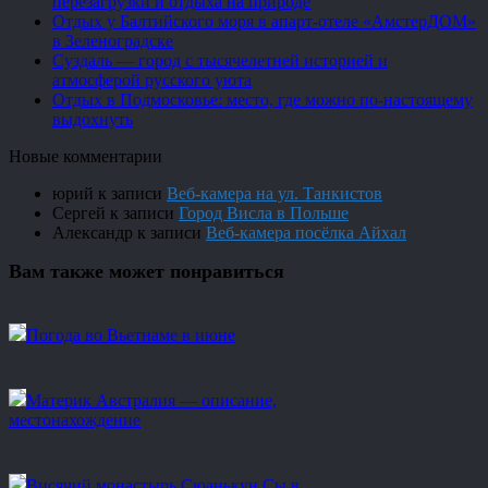
перезагрузки и отдыха на природе
Отдых у Балтийского моря в апарт-отеле «АмстерДОМ»
в Зеленоградске
Суздаль — город с тысячелетней историей и
атмосферой русского уюта
Отдых в Подмосковье: место, где можно по-настоящему
выдохнуть
Новые комментарии
юрий
к записи
Веб-камера на ул. Танкистов
Сергей
к записи
Город Висла в Польше
Александр
к записи
Веб-камера посёлка Айхал
Вам также может понравиться
Погода во Вьетнаме в июне
Материк Австралия — описание,
местонахождение
Висячий монастырь Сюанькун Сы в