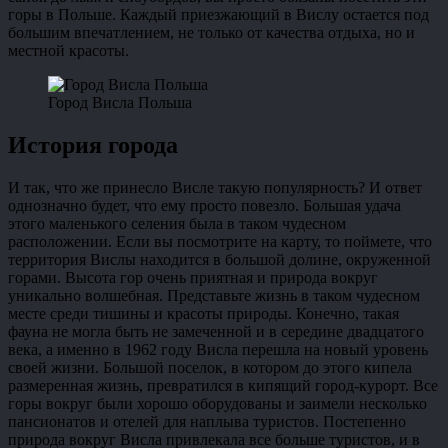
горы в Польше. Каждый приезжающий в Вислу остается под
большим впечатлением, не только от качества отдыха, но и
местной красоты.
Город Висла Польша
История города
И так, что же принесло Висле такую популярность? И ответ
однозначно будет, что ему просто повезло. Большая удача
этого маленького селения была в таком чудесном
расположении. Если вы посмотрите на карту, то поймете, что
территория Вислы находится в большой долине, окруженной
горами. Высота гор очень приятная и природа вокруг
уникально волшебная. Представьте жизнь в таком чудесном
месте среди тишины и красоты природы. Конечно, такая
фауна не могла быть не замеченной и в середине двадцатого
века, а именно в 1962 году Висла перешла на новый уровень
своей жизни. Большой поселок, в котором до этого кипела
размеренная жизнь, превратился в кипящий город-курорт. Все
горы вокруг были хорошо оборудованы и заимели несколько
пансионатов и отелей для наплыва туристов. Постепенно
природа вокруг Висла привлекала все больше туристов, и в