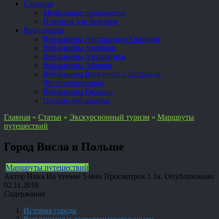
Сервисы
Мобильные приложения
Плагины для браузера
Веб-камеры
Веб-камеры Австралии и Океании
Веб-камеры Америки
Веб-камеры Антарктики
Веб-камеры Африки
Веб-камеры Виргинских Островов
(Великобритания)
Веб-камеры Евразии
Особые веб-камеры
Главная
»
Статьи
»
Экскурсионный туризм
»
Маршруты
путешествий
Город Висла в Польше
Маршруты путешествий
Автор
Ника
На чтение
5 мин
Просмотров
1.1к.
Опубликовано
02.11.2018
Содержание
История города