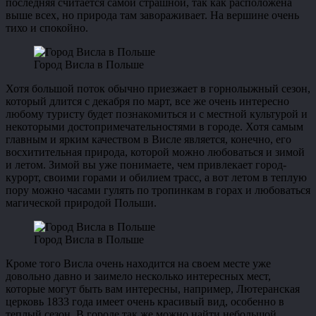
последняя считается самой страшной, так как расположена
выше всех, но природа там завораживает. На вершине очень
тихо и спокойно.
Город Висла в Польше
Хотя большой поток обычно приезжает в горнолыжный сезон,
который длится с декабря по март, все же очень интересно
любому туристу будет познакомиться и с местной культурой и
некоторыми достопримечательностями в городе. Хотя самым
главным и ярким качеством в Висле является, конечно, его
восхитительная природа, которой можно любоваться и зимой
и летом. Зимой вы уже понимаете, чем привлекает город-
курорт, своими горами и обилием трасс, а вот летом в теплую
пору можно часами гулять по тропинкам в горах и любоваться
магической природой Польши.
Город Висла в Польше
Кроме того Висла очень находится на своем месте уже
довольно давно и заимело несколько интересных мест,
которые могут быть вам интересны, например, Лютеранская
церковь 1833 года имеет очень красивый вид, особенно в
теплый сезон. В городе так же можно найти небольшой