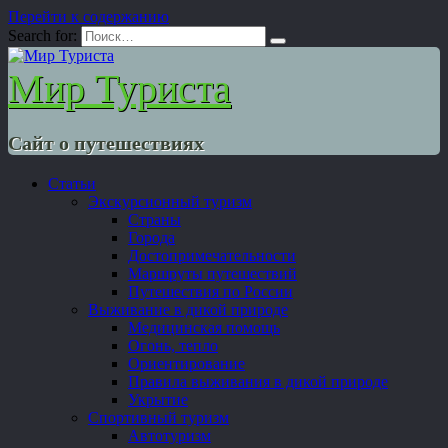
Перейти к содержанию
Search for:
Мир Туриста
Сайт о путешествиях
Статьи
Экскурсионный туризм
Страны
Города
Достопримечательности
Маршруты путешествий
Путешествия по России
Выживание в дикой природе
Медицинская помощь
Огонь, тепло
Ориентирование
Правила выживания в дикой природе
Укрытие
Спортивный туризм
Автотуризм