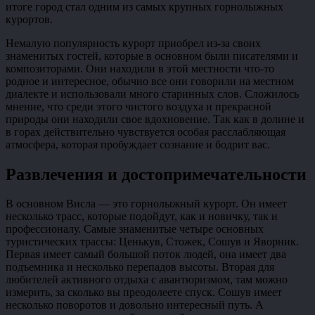
итоге город стал одним из самых крупных горнолыжных
курортов.
Немалую популярность курорт приобрел из-за своих
знаменитых гостей, которые в основном были писателями и
композиторами. Они находили в этой местности что-то
родное и интересное, обычно все они говорили на местном
диалекте и использовали много старинных слов. Сложилось
мнение, что среди этого чистого воздуха и прекрасной
природы они находили свое вдохновение. Так как в долине и
в горах действительно чувствуется особая расслабляющая
атмосфера, которая пробуждает сознание и бодрит вас.
Развлечения и достопримечательности
В основном Висла — это горнолыжный курорт. Он имеет
несколько трасс, которые подойдут, как и новичку, так и
профессионалу. Самые знаменитые четыре основных
туристических трассы: Ценькув, Стожек, Сошув и Яворник.
Первая имеет самый большой поток людей, она имеет два
подъемника и несколько перепадов высоты. Вторая для
любителей активного отдыха с авантюризмом, там можно
измерить, за сколько вы преодолеете спуск. Сошув имеет
несколько поворотов и довольно интересный путь. А