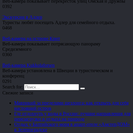
Веб-камера показывает перекрёсток улиц Омская и Дружбы
0
392
Экскурсии в Адлер
Туристы любят посещать Адлер для семейного отдыха.
0
468
Веб-камера на острове Крит
Веб-камера показывает потрясающую панораму
Средиземного
0
360
Веб-камера Kukkolaforsen
Веб-камера установлена в Швеции в туристическом и
конференц
0
291
Search for:
Свежие записи
Маврикий за пределами шезлонга: как открыть для себя
настоящий остров
Где отдохнуть у воды в России: лучшие направления для
перезагрузки и отдыха на природе
Отдых у Балтийского моря в апарт-отеле «АмстерДОМ»
в Зеленоградске