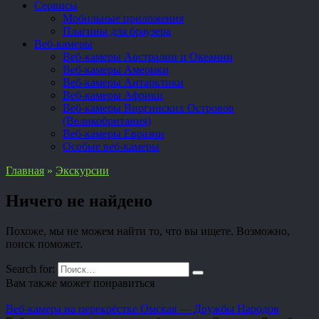
Сервисы
Мобильные приложения
Плагины для браузера
Веб-камеры
Веб-камеры Австралии и Океании
Веб-камеры Америки
Веб-камеры Антарктики
Веб-камеры Африки
Веб-камеры Виргинских Островов
(Великобритания)
Веб-камеры Евразии
Особые веб-камеры
Главная
»
Экскурсии
Ничего не найдено
Похоже, мы не можем найти то, что вы ищете. Возможно,
поиск поможет.
Search for:
Вам также может понравиться
Веб-камера на перекрёстке Омская — Дружбы Народов