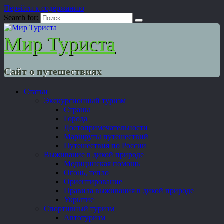
Перейти к содержанию
Search for:
Мир Туриста
Сайт о путешествиях
Статьи
Экскурсионный туризм
Страны
Города
Достопримечательности
Маршруты путешествий
Путешествия по России
Выживание в дикой природе
Медицинская помощь
Огонь, тепло
Ориентирование
Правила выживания в дикой природе
Укрытие
Спортивный туризм
Автотуризм