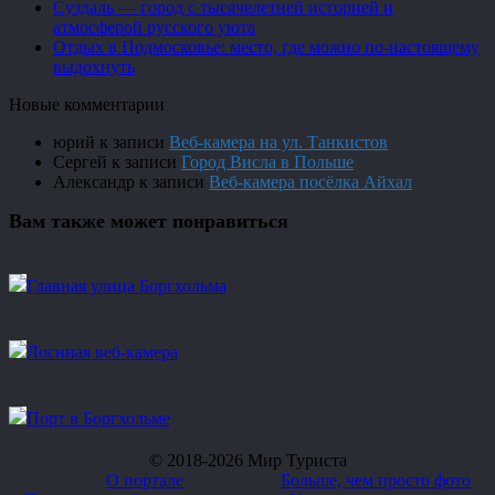
Суздаль — город с тысячелетней историей и
атмосферой русского уюта
Отдых в Подмосковье: место, где можно по-настоящему
выдохнуть
Новые комментарии
юрий
к записи
Веб-камера на ул. Танкистов
Сергей
к записи
Город Висла в Польше
Александр
к записи
Веб-камера посёлка Айхал
Вам также может понравиться
Главная улица Боргхольма
Лосиная веб-камера
Порт в Боргхольме
© 2018-2026 Мир Туриста
О портале
Больше, чем просто фото