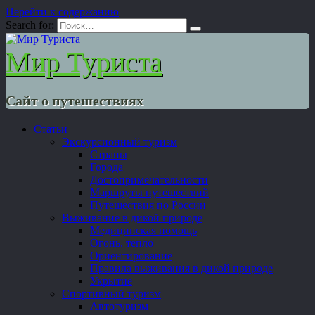
Перейти к содержанию
Search for:
Мир Туриста
Сайт о путешествиях
Статьи
Экскурсионный туризм
Страны
Города
Достопримечательности
Маршруты путешествий
Путешествия по России
Выживание в дикой природе
Медицинская помощь
Огонь, тепло
Ориентирование
Правила выживания в дикой природе
Укрытие
Спортивный туризм
Автотуризм