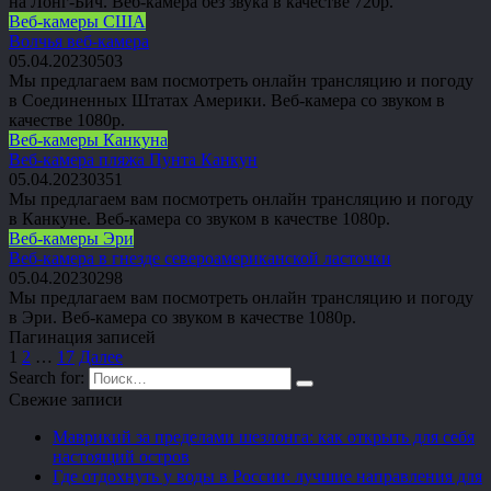
на Лонг-Бич. Веб-камера без звука в качестве 720p.
Веб-камеры США
Волчья веб-камера
05.04.2023
0
503
Мы предлагаем вам посмотреть онлайн трансляцию и погоду
в Соединенных Штатах Америки. Веб-камера со звуком в
качестве 1080p.
Веб-камеры Канкуна
Веб-камера пляжа Пунта Канкун
05.04.2023
0
351
Мы предлагаем вам посмотреть онлайн трансляцию и погоду
в Канкуне. Веб-камера со звуком в качестве 1080p.
Веб-камеры Эри
Веб-камера в гнезде североамериканской ласточки
05.04.2023
0
298
Мы предлагаем вам посмотреть онлайн трансляцию и погоду
в Эри. Веб-камера со звуком в качестве 1080p.
Пагинация записей
1
2
…
17
Далее
Search for:
Свежие записи
Маврикий за пределами шезлонга: как открыть для себя
настоящий остров
Где отдохнуть у воды в России: лучшие направления для