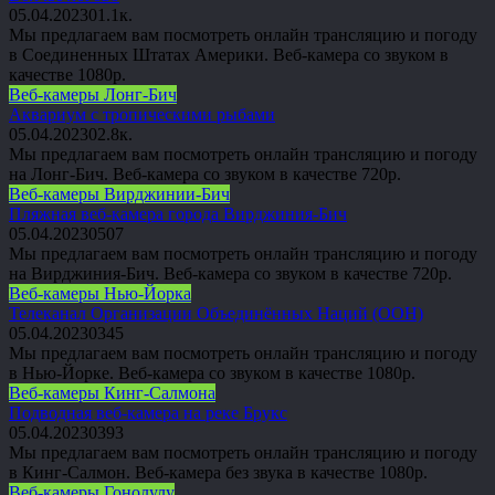
05.04.2023
0
1.1к.
Мы предлагаем вам посмотреть онлайн трансляцию и погоду
в Соединенных Штатах Америки. Веб-камера со звуком в
качестве 1080p.
Веб-камеры Лонг-Бич
Аквариум с тропическими рыбами
05.04.2023
0
2.8к.
Мы предлагаем вам посмотреть онлайн трансляцию и погоду
на Лонг-Бич. Веб-камера со звуком в качестве 720p.
Веб-камеры Вирджинии-Бич
Пляжная веб-камера города Вирджиния-Бич
05.04.2023
0
507
Мы предлагаем вам посмотреть онлайн трансляцию и погоду
на Вирджиния-Бич. Веб-камера со звуком в качестве 720p.
Веб-камеры Нью-Йорка
Телеканал Организации Объединённых Наций (ООН)
05.04.2023
0
345
Мы предлагаем вам посмотреть онлайн трансляцию и погоду
в Нью-Йорке. Веб-камера со звуком в качестве 1080p.
Веб-камеры Кинг-Салмона
Подводная веб-камера на реке Брукс
05.04.2023
0
393
Мы предлагаем вам посмотреть онлайн трансляцию и погоду
в Кинг-Салмон. Веб-камера без звука в качестве 1080p.
Веб-камеры Гонолулу