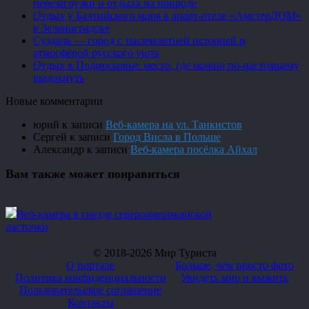
перезагрузки и отдыха на природе
Отдых у Балтийского моря в апарт-отеле «АмстерДОМ»
в Зеленоградске
Суздаль — город с тысячелетней историей и
атмосферой русского уюта
Отдых в Подмосковье: место, где можно по-настоящему
выдохнуть
Новые комментарии
юрий
к записи
Веб-камера на ул. Танкистов
Сергей
к записи
Город Висла в Польше
Александр
к записи
Веб-камера посёлка Айхал
Вам также может понравиться
Веб-камера в гнезде североамериканской
ласточки
© 2018-2026 Мир Туриста
О портале
Больше, чем просто фото
Политика конфиденциальности
Увидеть мир и выжить
Пользовательское соглашение
Контакты