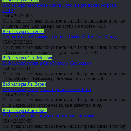
Веб-камера на острове Санта-Крус (Виргинские острова,
США)
05.04.2023
0
623
Мы предлагаем вам посмотреть онлайн трансляцию и погоду
в Санта-Крус. Веб-камера без звука в качестве 720p.
Веб-камеры Сагенея
Поворотная веб-камера в городе Сагеней, Квебек, Канада
05.04.2023
0
292
Мы предлагаем вам посмотреть онлайн трансляцию и погоду
в Сагенее. Веб-камера без звука в качестве 1080p.
Веб-камеры Сан-Мигеля
Веб-камера вулкана Сан-Мигель, Сальвадор
05.04.2023
0
375
Мы предлагаем вам посмотреть онлайн трансляцию и погоду
в Сан-Мигель. Веб-камера без звука в качестве 240p.
Веб-камеры Ла-Верна
Веб-камера у гнезда колибри по имени Рози
05.04.2023
0
323
Мы предлагаем вам посмотреть онлайн трансляцию и погоду
в Ла-Верне. Веб-камера без звука в качестве 360p.
Веб-камеры Лонг-Бич
Веб-камера в аквариуме с морскими коньками
05.04.2023
0
459
Мы предлагаем вам посмотреть онлайн трансляцию и погоду