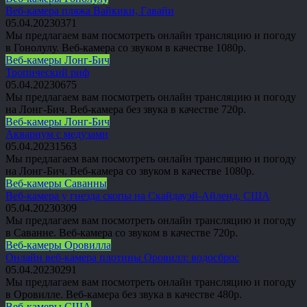
Веб-камера пляжа Вайкики, Гавайи
05.04.2023
0
371
Мы предлагаем вам посмотреть онлайн трансляцию и погоду
в Гонолулу. Веб-камера со звуком в качестве 1080p.
Веб-камеры Лонг-Бич
Тропический риф
05.04.2023
0
675
Мы предлагаем вам посмотреть онлайн трансляцию и погоду
на Лонг-Бич. Веб-камера без звука в качестве 720p.
Веб-камеры Лонг-Бич
Аквариум с медузами
05.04.2023
1
563
Мы предлагаем вам посмотреть онлайн трансляцию и погоду
на Лонг-Бич. Веб-камера со звуком в качестве 1080p.
Веб-камеры Саванны
Веб-камера у гнезда скопы на Скайдауэй-Айленд, США
05.04.2023
0
309
Мы предлагаем вам посмотреть онлайн трансляцию и погоду
в Саванне. Веб-камера со звуком в качестве 720p.
Веб-камеры Оровилла
Онлайн веб-камера плотины Оровилл: водосброс
05.04.2023
0
291
Мы предлагаем вам посмотреть онлайн трансляцию и погоду
в Оровилле. Веб-камера без звука в качестве 480p.
Веб-камеры США