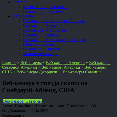
Сервисы
Мобильные приложения
Плагины для браузера
Веб-камеры
Веб-камеры Австралии и Океании
Веб-камеры Америки
Веб-камеры Антарктики
Веб-камеры Африки
Веб-камеры Виргинских Островов
(Великобритания)
Веб-камеры Евразии
Особые веб-камеры
Главная
»
Веб-камеры
»
Веб-камеры Америки
»
Веб-камеры
Северной Америки
»
Веб-камеры Америки
»
Веб-камеры
США
»
Веб-камеры Джорджии
»
Веб-камеры Саванны
Веб-камера у гнезда скопы на
Скайдауэй-Айленд, США
Веб-камеры Саванны
Автор
Tour-Master
На чтение
1 мин
Просмотров
308
Опубликовано
05.04.2023
Содержание