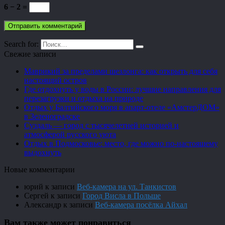
6 − 2 =
Search for:
Свежие записи
Маврикий за пределами шезлонга: как открыть для себя
настоящий остров
Где отдохнуть у воды в России: лучшие направления для
перезагрузки и отдыха на природе
Отдых у Балтийского моря в апарт-отеле «АмстерДОМ»
в Зеленоградске
Суздаль — город с тысячелетней историей и
атмосферой русского уюта
Отдых в Подмосковье: место, где можно по-настоящему
выдохнуть
Новые комментарии
юрий
к записи
Веб-камера на ул. Танкистов
Сергей
к записи
Город Висла в Польше
Александр
к записи
Веб-камера посёлка Айхал
Вам также может понравиться