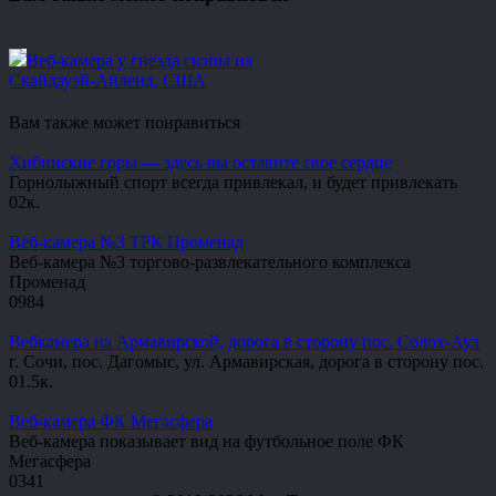
Веб-камера у гнезда скопы на
Скайдауэй-Айленд, США
Вам также может понравиться
Хибинские горы — здесь вы оставите свое сердце
Горнолыжный спорт всегда привлекал, и будет привлекать
0
2к.
Веб-камера №3 ТРК Променад
Веб-камера №3 торгово-развлекательного комплекса
Променад
0
984
Вебкамера на Армавирской, дорога в сторону пос. Солох-Аул
г. Сочи, пос. Дагомыс, ул. Армавирская, дорога в сторону пос.
0
1.5к.
Веб-камера ФК Мегасфера
Веб-камера показывает вид на футбольное поле ФК
Мегасфера
0
341