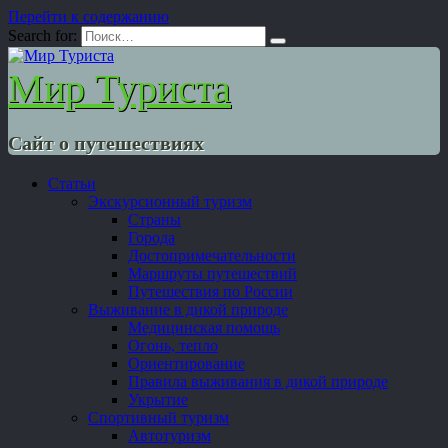
Перейти к содержанию
Search for:
Мир Туриста
Сайт о путешествиях
Статьи
Экскурсионный туризм
Страны
Города
Достопримечательности
Маршруты путешествий
Путешествия по России
Выживание в дикой природе
Медицинская помощь
Огонь, тепло
Ориентирование
Правила выживания в дикой природе
Укрытие
Спортивный туризм
Автотуризм