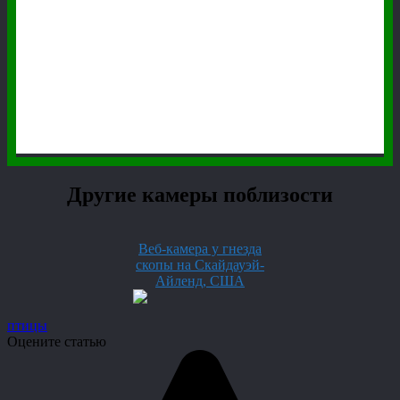
Другие камеры поблизости
Веб-камера у гнезда
скопы на Скайдауэй-
Айленд, США
птицы
Оцените статью