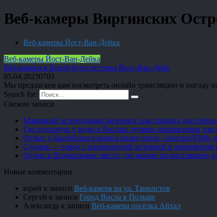
Веб-камеры Виргинских Остр
Веб-камеры Йост-Ван-Дейка
Веб-камеры Йост-Ван-Дейка
Веб-камера в Белой бухте острова Йост-Ван-Дейк
05.04.2023
0
703
Мы предлагаем вам посмотреть онлайн трансляцию и погоду на 
Search for:
Свежие записи
Маврикий за пределами шезлонга: как открыть для себя 
Где отдохнуть у воды в России: лучшие направления для 
Отдых у Балтийского моря в апарт-отеле «АмстерДОМ» в
Суздаль — город с тысячелетней историей и атмосферой 
Отдых в Подмосковье: место, где можно по-настоящему 
Новые комментарии
юрий
к записи
Веб-камера на ул. Танкистов
Сергей
к записи
Город Висла в Польше
Александр
к записи
Веб-камера посёлка Айхал