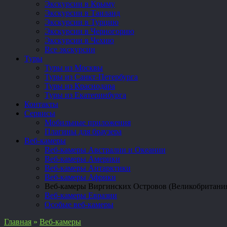
Экскурсии в Крыму
Экскурсии в Таиланд
Экскурсии в Турцию
Экскурсии в Черногорию
Экскурсии в Чехию
Все экскурсии
Туры
Туры из Москвы
Туры из Санкт-Петербурга
Туры из Краснодара
Туры из Екатеринбурга
Контакты
Сервисы
Мобильные приложения
Плагины для браузера
Веб-камеры
Веб-камеры Австралии и Океании
Веб-камеры Америки
Веб-камеры Антарктики
Веб-камеры Африки
Веб-камеры Виргинских Островов (Великобритани
Веб-камеры Евразии
Особые веб-камеры
Главная
»
Веб-камеры