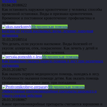
человека
03.04.2018
0
622
Как остановить наружное кровотечение у человека: способы
временной остановки. Виды и признаки кровотечения.
Временное и постоянное кровотечение: профилактика и
лечение.
Медицинская помощь
Болезни от укусов насекомых: виды, лечение, народная
медицина
31.03.2018
0
514
Что делать, если укусило насекомое. Виды болезней от
укусов: аллергия, отек, покраснение. Как лечить у детей и
взрослых, народные способы лечения.
Медицинская помощь
Как правильно оказать первую помощь в лесу при различных
ситуациях
29.03.2018
0
767
Как оказать первую медицинскую помощь, находясь в лесу.
Особенности оказания помощи детям. Как оказать помощь
утопающему, при укусе змеи, при попадании
Медицинская помощь
Эффективные противомикробные препараты широкого и
узкого спектра действия
28.03.2018
0
867
Какие противомикробные препараты считаются хорошими и