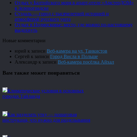
Отдых у Балтийского моря в апарт-отеле «АмстерДОМ»
в Зеленоградске
Суздаль — город с тысячелетней историей и
атмосферой русского уюта
Отдых в Подмосковье: место, где можно по-настоящему
выдохнуть
Новые комментарии
юрий
к записи
Веб-камера на ул. Танкистов
Сергей
к записи
Город Висла в Польше
Александр
к записи
Веб-камера посёлка Айхал
Вам также может понравиться
Климатические условия в основных
городах Тайланда
Как разделать утку — пошаговая
инструкция, что нужно для разделывания