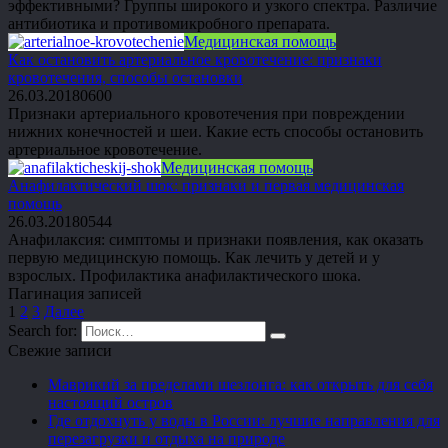
эффективными? Группы широкого и узкого спектра. Различие
антибиотика и противомикробного препарата.
Медицинская помощь
Как остановить артериальное кровотечение: признаки
кровотечения, способы остановки
26.03.2018
0
600
Признаки артериального кровотечения при повреждении
нижних конечностей и шеи. Какие есть способы остановить
артериальное кровотечение.
Медицинская помощь
Анафилактический шок: признаки и первая медицинская
помощь
26.03.2018
0
544
Анафилаксия: симптомы и признаки появления, как оказать
первую медицинскую помощь. Как лечить у детей и у
взрослых. Профилактика анафилактического шока.
Пагинация записей
1
2
3
Далее
Search for:
Свежие записи
Маврикий за пределами шезлонга: как открыть для себя
настоящий остров
Где отдохнуть у воды в России: лучшие направления для
перезагрузки и отдыха на природе