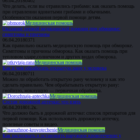
06.04.2018
0
402
Что делать, если вы отравились грибами: как оказать помощь
при отравлении ядовитыми грибами и обычными.
Особенности оказания первой помощи детям.
Медицинская помощь
Оказание первой медицинской помощи при обмороке:
симптомы и причины
06.04.2018
0
371
Как правильно оказать медицинскую помощь при обмороке.
Симптомы и причины обморока. Как оказать помощь при
тепловом ударе,солнечном и других видах обморока.
Медицинская помощь
Как и чем обработать открытую рану у человека
06.04.2018
0
711
Можно ли обработать открытую рану человеку и как это
сделать правильно. Чем обрабатывать открытую рану:
гнойную, мокнущую — первичная обработка.
Медицинская помощь
Состав дорожной аптечки: что взять
06.04.2018
0
1.2к.
Что должно быть в дорожной аптечке: список препаратов для
первой помощи. Как использовать дорожную аптечку,
полезные советы и видео.
Медицинская помощь
Как распознать и остановить наружное кровотечение у