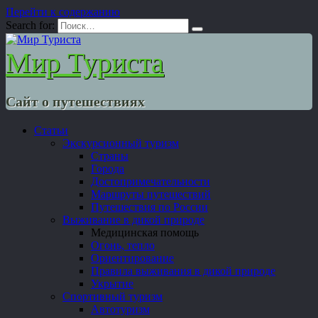
Перейти к содержанию
Search for:
Мир Туриста
Сайт о путешествиях
Статьи
Экскурсионный туризм
Страны
Города
Достопримечательности
Маршруты путешествий
Путешествия по России
Выживание в дикой природе
Медицинская помощь
Огонь, тепло
Ориентирование
Правила выживания в дикой природе
Укрытие
Спортивный туризм
Автотуризм