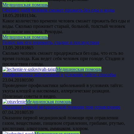
Медицинская помощь
Сколько дней человек сможет прожить без еды и воды
18.05.2018
1
134к.
Какое количество времени человек сможет прожить без еды и
воды. Сколько проживет старый, больной, толстый человек
или после инсульта. Рекорды.
Медицинская помощь
Голод: как его пережить, стадии и последствия
13.05.2018
1
865
Сколько человек сможет продержаться без еды, что есть во
время голода. Как ведет себя человек при голоде. Стадии и
последствия голода.
Медицинская помощь
Профилактика заболеваний в условиях тайги: способы
23.04.2018
0
590
Проведение профилактики заболеваний в условиях тайги:
укусы клещей и насекомых, аллергические реакции.
Полезные советы и видео.
Медицинская помощь
Оказание первой медицинской помощи при отравлениях
07.04.2018
0
539
Оказание первой медицинской помощи при отравлении
газом, веществами, пищевом отравлении, грибами, ртутью,
кислотами, алкоголем, аммиаком, хлором.
Медицинская помощь