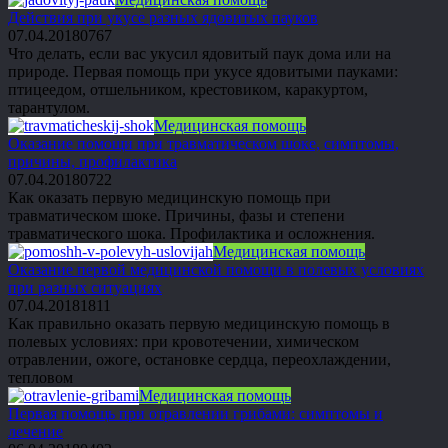
Действия при укусе разных ядовитых пауков
07.04.2018
0
767
Что делать, если вас укусил ядовитый паук дома или на
природе. Первая помощь при укусе ядовитыми пауками:
птицеедом, отшельником, крестовиком, каракуртом,
тарантулом.
Медицинская помощь
Оказание помощи при травматическом шоке, симптомы,
причины, профилактика
07.04.2018
0
722
Как оказать первую медицинскую помощь при
травматическом шоке. Причины, фазы и степени
травматического шока. Профилактика и осложнения.
Медицинская помощь
Оказание первой медицинской помощи в полевых условиях
при разных ситуациях
07.04.2018
1
811
Как правильно оказать первую медицинскую помощь в
полевых условиях: при кровотечении, химическом
отравлении, ожоге, остановке сердца, переохлаждении,
тепловом
Медицинская помощь
Первая помощь при отравлении грибами: симптомы и
лечение