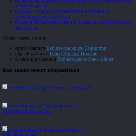
Отдых у Балтийского моря в апарт-отеле «АмстерДОМ»
в Зеленоградске
Суздаль — город с тысячелетней историей и
атмосферой русского уюта
Отдых в Подмосковье: место, где можно по-настоящему
выдохнуть
Новые комментарии
юрий
к записи
Веб-камера на ул. Танкистов
Сергей
к записи
Город Висла в Польше
Александр
к записи
Веб-камера посёлка Айхал
Вам также может понравиться
Тур из Краснодара в Сочи — Амелия 2*
Тур из Москвы в Черногорию —
ROOMS LJUBICA ZEC
Тур из Санкт-Петербурга в Тунис —
Millennium Palace