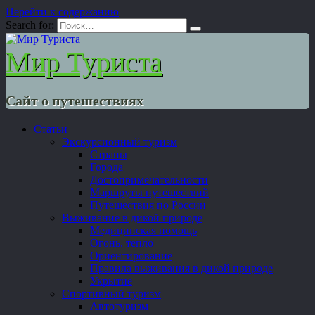
Перейти к содержанию
Search for:
Мир Туриста
Сайт о путешествиях
Статьи
Экскурсионный туризм
Страны
Города
Достопримечательности
Маршруты путешествий
Путешествия по России
Выживание в дикой природе
Медицинская помощь
Огонь, тепло
Ориентирование
Правила выживания в дикой природе
Укрытие
Спортивный туризм
Автотуризм