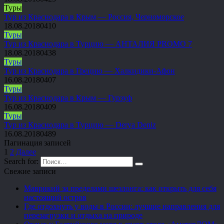
Туры
Тур из Краснодара в Крым — Россия, Черноморское
18.08.2018
0
410
Туры
Тур из Краснодара в Турцию — АНТАЛИЯ PROMO 7
18.08.2018
0
438
Туры
Тур из Краснодара в Грецию — Халкидики-Афон
16.08.2018
0
407
Туры
Тур из Краснодара в Крым — Гурзуф
16.08.2018
0
409
Туры
Тур из Краснодара в Турцию — Derya Deniz
16.08.2018
0
489
Пагинация записей
1
2
Далее
Search for:
Свежие записи
Маврикий за пределами шезлонга: как открыть для себя
настоящий остров
Где отдохнуть у воды в России: лучшие направления для
перезагрузки и отдыха на природе