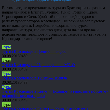
В этом разделе представлены туры из Краснодара по разным
направлениям: в Египет, Турцию, Тунис, Грецию, Крым,
Черногорию и Сочи. Удобный поиск и подбор туров от
разных туроператоров Краснодара. Широкий выбор путевок
по низким ценам. Подробная информация о турах:
направление тура, количество дней, дата начала продажи,
используемый транспорт и стоимость. Теперь купить туры из
Краснодара стало еще проще!
Туры
Тур из Краснодара в Грецию — Родос
30.08.2018
0
469
Туры
Тур из Краснодара в Черногорию — MG-O
30.08.2018
0
439
Туры
Тур из Краснодара в Тунис — Энфида
30.08.2018
0
438
Туры
Тур из Краснодара в Крым — Большое путешествие по Крыму
на ноябрьские праздники
30.08.2018
0
449
Туры
Тур из Краснодара в Египет — Каир+Александрия