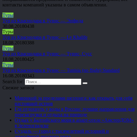
контакты компаний указаны в самом объявлении.
Туры
Тур из Краснодара в Тунис — Энфида
30.08.2018
0
438
Туры
Тур из Краснодара в Тунис — Le Khalife
18.08.2018
0
388
Туры
Тур из Краснодара в Тунис — Тунис, Сусс
18.08.2018
0
425
Туры
Тур из Краснодара в Тунис — Tunisia (no flight) Standard
16.08.2018
0
343
Search for:
Свежие записи
Маврикий за пределами шезлонга: как открыть для себя
настоящий остров
Где отдохнуть у воды в России: лучшие направления для
перезагрузки и отдыха на природе
Отдых у Балтийского моря в апарт-отеле «АмстерДОМ»
в Зеленоградске
Суздаль — город с тысячелетней историей и
атмосферой русского уюта