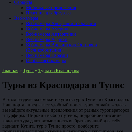
Сервисы
Мобильные приложения
Плагины для браузера
Веб-камеры
Веб-камеры Австралии и Океании
Веб-камеры Америки
Веб-камеры Антарктики
Веб-камеры Африки
Веб-камеры Виргинских Островов
(Великобритания)
Веб-камеры Евразии
Особые веб-камеры
Главная
»
Туры
»
Туры из Краснодара
Туры из Краснодара в Тунис
В этом разделе вы сможете купить тур в Тунис из Краснодара.
Наш портал предлагает удобный поиск туров онлайн – здесь
вы найдете актуальные предложения от разных туроператоров
и турфирм. Широкий выбор путевок, подробное описание
каждого тура дают возможность выбрать лучший для себя
вариант. Купить тур в Тунис просто: подберите
понравившееся предложение и свяжитесь с турфирмой, все