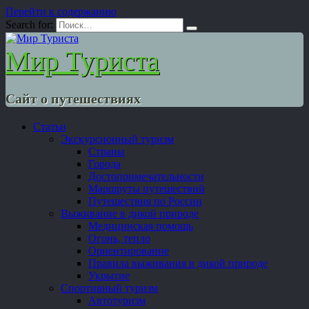
Перейти к содержанию
Search for:
Мир Туриста
Сайт о путешествиях
Статьи
Экскурсионный туризм
Страны
Города
Достопримечательности
Маршруты путешествий
Путешествия по России
Выживание в дикой природе
Медицинская помощь
Огонь, тепло
Ориентирование
Правила выживания в дикой природе
Укрытие
Спортивный туризм
Автотуризм