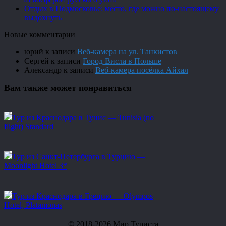
Отдых в Подмосковье: место, где можно по-настоящему
выдохнуть
Новые комментарии
юрий
к записи
Веб-камера на ул. Танкистов
Сергей
к записи
Город Висла в Польше
Александр
к записи
Веб-камера посёлка Айхал
Вам также может понравиться
Тур из Краснодара в Тунис — Tunisia (no
flight) Standard
Тур из Санкт-Петербурга в Турцию —
Moonlight Hotel 3*
Тур из Краснодара в Грецию — Olympos
Hotel, Platamonas
© 2018-2026 Мир Туриста