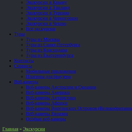
Экскурсии в Крыму
Экскурсии в Таиланд
Экскурсии в Турцию
Экскурсии в Черногорию
Экскурсии в Чехию
Все экскурсии
Туры
Туры из Москвы
Туры из Санкт-Петербурга
Туры из Краснодара
Туры из Екатеринбурга
Контакты
Сервисы
Мобильные приложения
Плагины для браузера
Веб-камеры
Веб-камеры Австралии и Океании
Веб-камеры Америки
Веб-камеры Антарктики
Веб-камеры Африки
Веб-камеры Виргинских Островов (Великобритани
Веб-камеры Евразии
Особые веб-камеры
Главная
»
Экскурсии