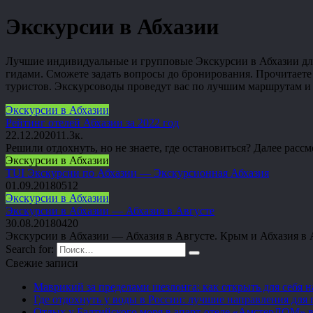
Экскурсии в Абхазии
Лучшие индивидуальные и групповые Экскурсии в Абхазии для
гидами. Сможете задать вопросы до бронирования. Прочитаете
туристов. Экскурсоводы проведут вас по лучшим маршрутам и
Экскурсии в Абхазии
Рейтинг отелей Абхазии за 2022 год
22.12.2020
1
1.3к.
Решили отдохнуть, но не знаете, где остановиться? Далее рас
Экскурсии в Абхазии
TUI Экскурсии по Абхазии — Экскурсионная Абхазия
01.09.2018
0
512
Экскурсии в Абхазии
Экскурсии в Абхазии — Абхазия в Августе
30.08.2018
0
420
Экскурсии в Абхазии — Абхазия в Августе. Крым и Абхазия в 
Search for:
Свежие записи
Маврикий за пределами шезлонга: как открыть для себя 
Где отдохнуть у воды в России: лучшие направления для 
Отдых у Балтийского моря в апарт-отеле «АмстерДОМ» в