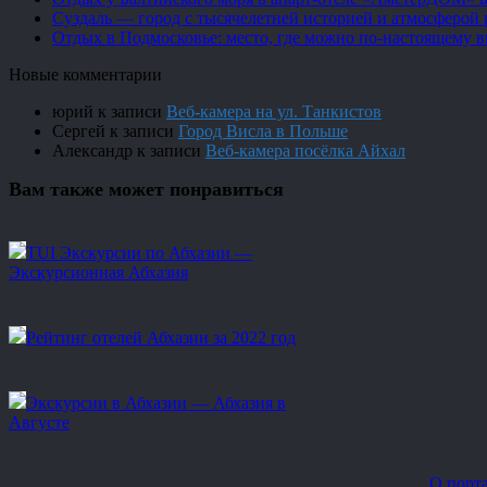
Суздаль — город с тысячелетней историей и атмосферой 
Отдых в Подмосковье: место, где можно по-настоящему 
Новые комментарии
юрий
к записи
Веб-камера на ул. Танкистов
Сергей
к записи
Город Висла в Польше
Александр
к записи
Веб-камера посёлка Айхал
Вам также может понравиться
TUI Экскурсии по Абхазии —
Экскурсионная Абхазия
Рейтинг отелей Абхазии за 2022 год
Экскурсии в Абхазии — Абхазия в
Августе
О порт