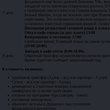
фундаменте ещё более древней базилики VIв., в
западной части притвора сохранилась роспись XV
с гробницей святого апостола Симона Кананита. 
7 день
Божьей Матери, тогда же основан скит при Ново
свойствами. Эта особенность позволила открыть зд
установлен известной германской фирмой «Алекс
Посещение реликтовой сосновой рощи и пляжа в
Обед в кафе города (за доп. плату) 13:00
Возвращение в гостиницу. 17:00
Свободное время. Пляжный отдых на самом лучше
(19:00-20:00).
Завтрак в кафе отеля (8:00-10:00).
8 день
Обратный трансфер осуществляется согласно расп
Время туристам сообщает закрепленный гид.
В стоимость включено:
групповой трансфер (Адлер – ж/д или аэропорт – Сухум
Сухум – ж/д или аэропорт –Адлер).
размещение в 2-местных номерах повышенной
комфортности со всеми удобствами.
питание по программе тура (завтрак – ужин).
посещение винодельни.
абхазское застолье в Дурипше с выступлением
фольклорного коллектива.