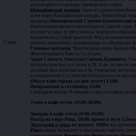
рукотворного водопада, приморского парка.
Новоафонская пещера
Одно из удивительнейших 
всем мире Новоафонская пещера. Волшебный мир 
природы.
Новоафонский Симоно-Кананитский 
Пантелеимоновского монастыря со Святой горы А
состоит из двух и трёхэтажных корпусов, образую
колокольня и Собор (высотой 40м.) великомучени
3 день
роспись выполнена художниками из «Волжских Бо
Главные святыни
: Чудотворная икона Божьей М
Животворящего Креста Господня.
Храм Святого Апостола Симона Кананита
: Ун
архитектуры был построен в IX-X вв. на месте к
который был обезглавлен в Iв. Римскими легионе
и изображение Св.Георгия Победоносца на внутре
Обед в кафе города (за доп. плату) 13:00.
Возвращение в гостиницу. 15:00
Свободное время. Пляжный отдых на самом лучше
Ужин в кафе отеля (19:00-20:00).
Завтрак в кафе отеля (8:00-10:00).
Выезд на озеро Рица. 10:00, время в пути 3,5час
Экскурсия в горы
на высоту 1000м
над уровнем 
Рица
самому большому и красивому горному озер
горных вершин
Рицинского Реликтового Национ