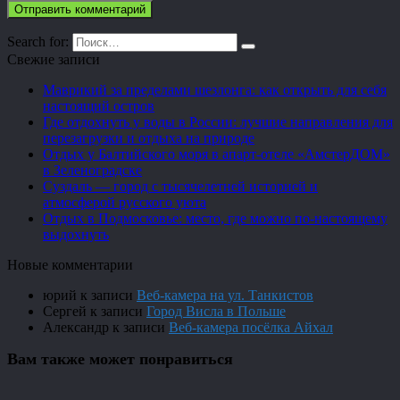
Search for:
Свежие записи
Маврикий за пределами шезлонга: как открыть для себя
настоящий остров
Где отдохнуть у воды в России: лучшие направления для
перезагрузки и отдыха на природе
Отдых у Балтийского моря в апарт-отеле «АмстерДОМ»
в Зеленоградске
Суздаль — город с тысячелетней историей и
атмосферой русского уюта
Отдых в Подмосковье: место, где можно по-настоящему
выдохнуть
Новые комментарии
юрий
к записи
Веб-камера на ул. Танкистов
Сергей
к записи
Город Висла в Польше
Александр
к записи
Веб-камера посёлка Айхал
Вам также может понравиться