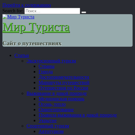
Перейти к содержанию
Search for:
Мир Туриста
Сайт о путешествиях
Статьи
Экскурсионный туризм
Страны
Города
Достопримечательности
Маршруты путешествий
Путешествия по России
Выживание в дикой природе
Медицинская помощь
Огонь, тепло
Ориентирование
Правила выживания в дикой природе
Укрытие
Спортивный туризм
Автотуризм