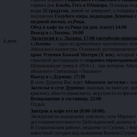
горных рек
Бзыбь, Гега и Юпшара
. Площадь во
воды
22 градусов,
зимой не замерзает, а толщина
посещение
Голубого озера, водопадов Девичьи
медовой пасеки, оз.Рица.
Обед в кафе на оз.Рица (за доп. плату) 14:00
Выезд в с.Лыхны. 16:00
Экскурсия в с. Лыхны. 17:00 (автобусно-пешехо
4 день
с.Лыхны
— один из древнейших населённых пун
Абхазского княжества. Основной достопримечате
храм Успения Божьей Матери (Х век
), который
серьезной реставрации и
сохранил первозданный
Шершвашидзе (умер в 1818 г.) , при котором Абха
абхазского Святилища «Лыхных».
Выезд в с.Дурипш. 17:30
В селе Дурипш Вас ждет
Абхазское застолье
с по
Застолье в селе Дурипш:
шашлык на мангале, дома
красное), абыста (мамалыга), акуд (паста из фасол
Возвращение в гостиницу. 22:00
Отдых.
Завтрак в кафе отеля (8:00-10:00).
Экскурсия по кодорскому ущельею, село Мархяул 
достопримечательности Цебельдинской долины в А
В Гулрыпшском районе, недалеко от Сухума, с бе
известный сегодня под названием Военно-Сухумск