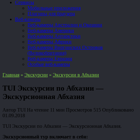
Сервисы
Мобильные приложения
Плагины для браузера
Веб-камеры
Веб-камеры Австралии и Океании
Веб-камеры Америки
Веб-камеры Антарктики
Веб-камеры Африки
Веб-камеры Виргинских Островов
(Великобритания)
Веб-камеры Евразии
Особые веб-камеры
Главная
»
Экскурсии
»
Экскурсии в Абхазии
TUI Экскурсии по Абхазии —
Экскурсионная Абхазия
Автор
TUI
На чтение
11 мин
Просмотров
515
Опубликовано
01.09.2018
TUI Экскурсии по Абхазии — Экскурсионная Абхазия.
Экскурсионный тур включает в себя: