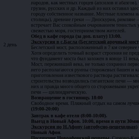
народов, как местных горцев (апсилов и абазгов),
грузин, русских и др. Каждый из них оставил зд
городу собственное название. Местные племена н
столицы), древние греки — Диоскурия, римляне 
встречает Вас спокойным очарованием тенистых
свежестью моря, гостеприимством жителей.
Обед в кафе города (за доп. плату) 13:00.
Экскурсия в c.Басла (Беслетский арочный мост
2 день
Беслетский мост, расположенный в 7 км севернее
Хотя определить точный возраст строения не пре
что фундамент моста был заложен в конце 11 века,
Мост, переживший века, не только сохранил перв
него располагаются руины сторожевых башен и ка
приготовления известкового раствора растягивалс
строительства возводились гигантские печи — м
них и правда много общего со сторожевыми укре
печи — цилиндрическую.
Возвращение в гостиницу. 18:00
Свободное время. Пляжный отдых на самом лучше
(19:00-20:00)
Завтрак в кафе отеля (8:00-10:00).
Выезд в Новый Афон. 10:00, время в пути 30ми
Экскурсия по Н.Афону (автобусно-пешеходная)
Новый Афон
.
Посещение Новоафонской пещеры,
Симоно-Кана