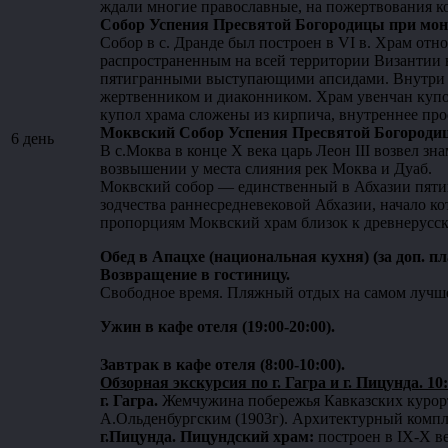
ждали многие православные, на пожертвования к
Собор Успения Пресвятой Богородицы при мо
Собор в с. Дранде был построен в VI в. Храм от
распространенным на всей территории Византии 
пятигранными выступающими апсидами. Внутри хр
жертвенником и диаконником. Храм увенчан купо
купол храма сложены из кирпича, внутреннее про
Моквский Собор Успения Пресвятой Богороди
6 день
В с.Моква в конце X века царь Леон III возвел 
возвышении у места слияния рек Моква и Дуаб.
Моквский собор — единственный в Абхазии пятин
зодчества раннесредневековой Абхазии, начало к
пропорциям Моквский храм близок к древнерусс
Обед в Апацхе (национальная кухня) (за доп. пла
Возвращение в гостиницу.
Свободное время. Пляжный отдых на самом лучше
Ужин в кафе отеля (19:00-20:00).
Завтрак в кафе отеля (8:00-10:00).
Обзорная экскурсия по г. Гагра и г. Пицунда. 10
г. Гагра.
Жемчужина побережья Кавказских курорт
А.Ольденбургским (1903г). Архитектурный компле
г.Пицунда. Пицундский храм:
построен в IX-Х в