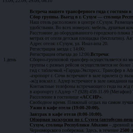
15.09, 22.09, 29.09, 06.10
Встреча нашего трансферного гида с гостями в г
Сбор группы. Выезд в г. Сухум — столица Рес
Наш отель расположен в центре г.Сухум. Размещ
удобствами. Во всех номерах: мебель, душевая ком
Расстояние до оборудованного городского пляжа 3
метрах от отеля детская площадка (бесплатно). Ав
Адрес отеля: г.Сухум, ул. Инал-ипа 20.
Регистрация заезда с 14:00;
Регистрация отъезда до 12:00.
Встреча
:
1 день
Сборно-групповой трансфер осуществляется на ми
группы с разных рейсов осуществляется не более 1
гид с табличкой «Гаруда-Экспресс. Трансфер в Аб
-аэропорт г. Сочи встречают в зале прилета (у вых
-ж/д вокзал г. Адлер встречают в зале ожидания на
Контактные телефоны встречающего гида на ж\д г.
в аэропорту г.Адлер +7 (928) 459-11-99 (Мегафон)
Расселение в гостинице
«АССИР»
.
Свободное время. Пляжный отдых на самом лучше
Ужин в кафе отеля (19:00-20:00).
Завтрак в кафе отеля (8:00-10:00).
Обзорная экскурсия по г. Сухум (автобусно-пеше
Сухум,
столица Республики Абхазии
– древний и
Черноморского побережья. Здесь, в течение
2500 