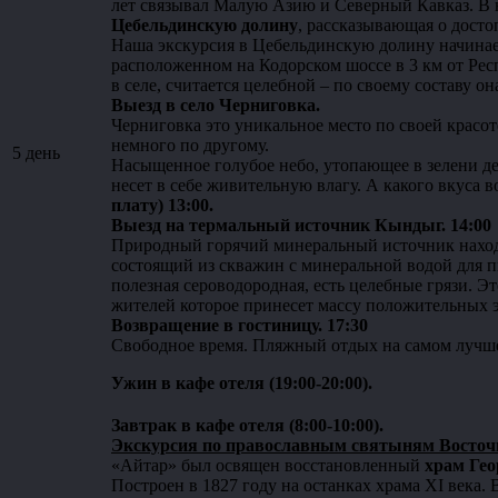
лет связывал Малую Азию и Северный Кавказ. В
Цебельдинскую долину
, рассказывающая о дост
Наша экскурсия в Цебельдинскую долину начинает
расположенном на Кодорском шоссе в 3 км от Рес
в селе, считается целебной – по своему составу о
Выезд в село Черниговка.
Черниговка это уникальное место по своей красоте
немного по другому.
5 день
Насыщенное голубое небо, утопающее в зелени дер
несет в себе живительную влагу. А какого вкуса в
плату) 13:00.
Выезд на термальный источник Кындыг. 14:00
Природный горячий минеральный источник наход
состоящий из скважин с минеральной водой для п
полезная сероводородная, есть целебные грязи. Э
жителей которое принесет массу положительных
Возвращение в гостиницу. 17:30
Свободное время. Пляжный отдых на самом лучше
Ужин в кафе отеля (19:00-20:00).
Завтрак в кафе отеля (8:00-10:00).
Экскурсия по православным святыням Восточно
«Айтар» был освящен восстановленный
храм Гео
Построен в 1827 году на останках храма XI века.