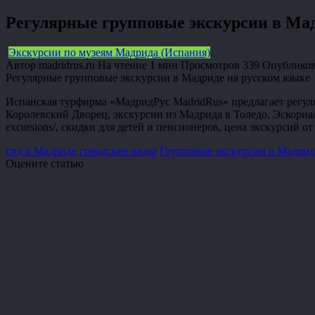
Регулярные групповые экскурсии в Ма
Экскурсии по музеям Мадрида (Испания)
Автор
madridrus.ru
На чтение
1 мин
Просмотров
339
Опублико
Регулярные групповые экскурсии в Мадриде на русском языке
Испанская турфирма «МадридРус MadridRus» предлагает регул
Королевский Дворец, экскурсии из Мадрида в Толедо, Эскориал и
excursions/, скидки для детей и пенсионеров, цена экскурсий от
гид в Мадриде
городские виды
Групповые экскурсии в Мадрид
Оцените статью