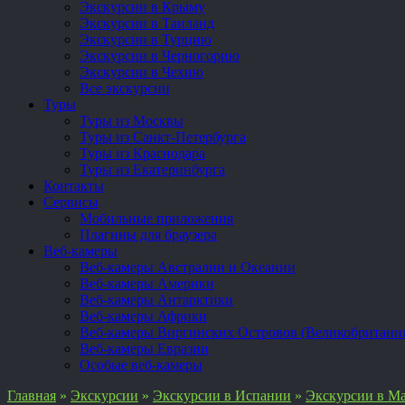
Экскурсии в Крыму
Экскурсии в Таиланд
Экскурсии в Турцию
Экскурсии в Черногорию
Экскурсии в Чехию
Все экскурсии
Туры
Туры из Москвы
Туры из Санкт-Петербурга
Туры из Краснодара
Туры из Екатеринбурга
Контакты
Сервисы
Мобильные приложения
Плагины для браузера
Веб-камеры
Веб-камеры Австралии и Океании
Веб-камеры Америки
Веб-камеры Антарктики
Веб-камеры Африки
Веб-камеры Виргинских Островов (Великобритани
Веб-камеры Евразии
Особые веб-камеры
Главная
»
Экскурсии
»
Экскурсии в Испании
»
Экскурсии в Ма