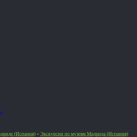
я)
дриде (Испания)
»
Экскурсии по музеям Мадрида (Испания)