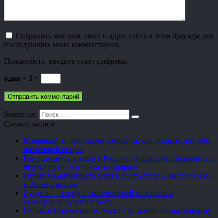
Сохранить моё имя, email и адрес сайта в этом браузере для
последующих моих комментариев.
Пожалуйста, введите ответ цифрами:
один × 3 =
Search for:
Свежие записи
Маврикий за пределами шезлонга: как открыть для себя
настоящий остров
Где отдохнуть у воды в России: лучшие направления для
перезагрузки и отдыха на природе
Отдых у Балтийского моря в апарт-отеле «АмстерДОМ»
в Зеленоградске
Суздаль — город с тысячелетней историей и
атмосферой русского уюта
Отдых в Подмосковье: место, где можно по-настоящему