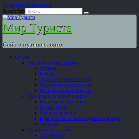
Перейти к содержанию
Search for:
Мир Туриста
Сайт о путешествиях
Статьи
Экскурсионный туризм
Страны
Города
Достопримечательности
Маршруты путешествий
Путешествия по России
Выживание в дикой природе
Медицинская помощь
Огонь, тепло
Ориентирование
Правила выживания в дикой природе
Укрытие
Спортивный туризм
Автотуризм