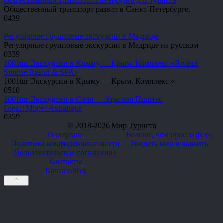
Общественный транспорт Петербурга для туриста
Общественный транспорт развит в Санкт-Петербурге.
0
439
Регулярные групповые экскурсии в Мадриде
Регулярные групповые экскурсии в Мадриде на русском
0
339
1001tur Экскурсии в Крыму — Крым. Комплекс «Riviera
Sunrise Resort & SPA»
1001tur Экскурсии в Крыму — Крым. Комплекс «
0
510
1001tur Экскурсии в Сочи — Красная Поляна.
Горы+Море+Аквапарк
0
359
© 2018-2026 Мир Туриста
О портале
Больше, чем просто фото
Политика конфиденциальности
Увидеть мир и выжить
Пользовательское соглашение
Контакты
Карта сайта