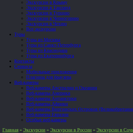
Экскурсии в Крыму
Экскурсии в Таиланд
Экскурсии в Турцию
Экскурсии в Черногорию
Экскурсии в Чехию
Все экскурсии
Туры
Туры из Москвы
Туры из Санкт-Петербурга
Туры из Краснодара
Туры из Екатеринбурга
Контакты
Сервисы
Мобильные приложения
Плагины для браузера
Веб-камеры
Веб-камеры Австралии и Океании
Веб-камеры Америки
Веб-камеры Антарктики
Веб-камеры Африки
Веб-камеры Виргинских Островов (Великобритани
Веб-камеры Евразии
Особые веб-камеры
Главная
»
Экскурсии
»
Экскурсии в России
»
Экскурсии в Сочи