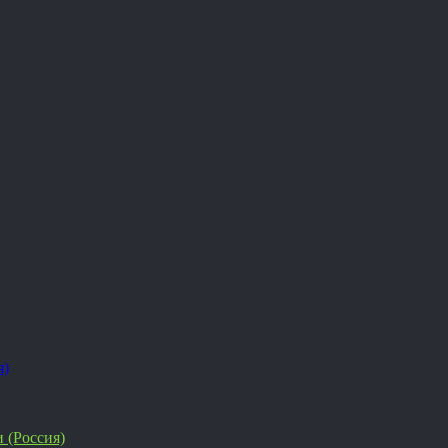
я)
 (Россия)