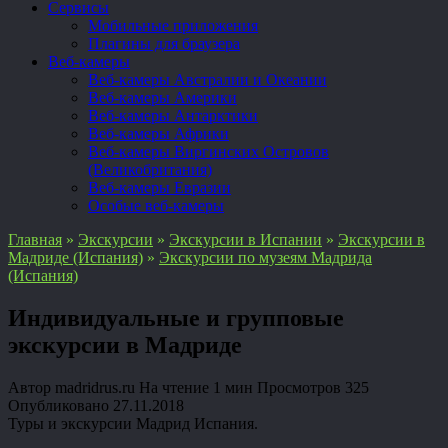
Сервисы
Мобильные приложения
Плагины для браузера
Веб-камеры
Веб-камеры Австралии и Океании
Веб-камеры Америки
Веб-камеры Антарктики
Веб-камеры Африки
Веб-камеры Виргинских Островов
(Великобритания)
Веб-камеры Евразии
Особые веб-камеры
Главная
»
Экскурсии
»
Экскурсии в Испании
»
Экскурсии в
Мадриде (Испания)
»
Экскурсии по музеям Мадрида
(Испания)
Индивидуальные и групповые
экскурсии в Мадриде
Автор
madridrus.ru
На чтение
1 мин
Просмотров
325
Опубликовано
27.11.2018
Туры и экскурсии Мадрид Испания.