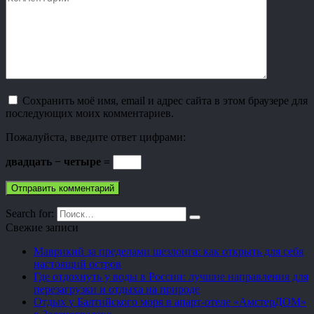
Сохранить моё имя, email и адрес сайта в этом браузере для
последующих моих комментариев.
Пожалуйста, введите ответ цифрами:
двадцать − четыре =
Search for:
Свежие записи
Маврикий за пределами шезлонга: как открыть для себя
настоящий остров
Где отдохнуть у воды в России: лучшие направления для
перезагрузки и отдыха на природе
Отдых у Балтийского моря в апарт-отеле «АмстерДОМ»