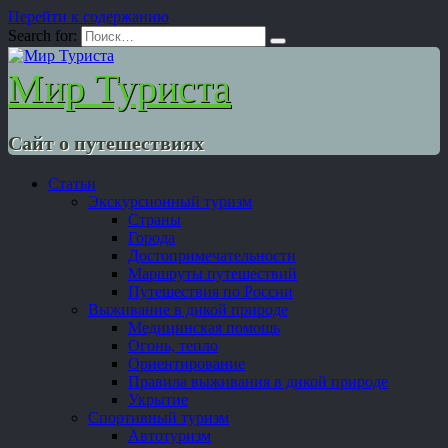
Перейти к содержанию
Search for:
Мир Туриста
Сайт о путешествиях
Статьи
Экскурсионный туризм
Страны
Города
Достопримечательности
Маршруты путешествий
Путешествия по России
Выживание в дикой природе
Медицинская помощь
Огонь, тепло
Ориентирование
Правила выживания в дикой природе
Укрытие
Спортивный туризм
Автотуризм