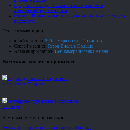
в Зеленоградске
Суздаль — город с тысячелетней историей и
атмосферой русского уюта
Отдых в Подмосковье: место, где можно по-настоящему
выдохнуть
Новые комментарии
юрий
к записи
Веб-камера на ул. Танкистов
Сергей
к записи
Город Висла в Польше
Александр
к записи
Веб-камера посёлка Айхал
Вам также может понравиться
Индивидуальные и групповые
экскурсии в Мадриде
Регулярные групповые экскурсии в
Мадриде
Вам также может понравиться
Регулярные групповые экскурсии в Мадриде