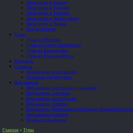
Экскурсии в Крыму
Экскурсии в Таиланд
Экскурсии в Турцию
Экскурсии в Черногорию
Экскурсии в Чехию
Все экскурсии
Туры
Туры из Москвы
Туры из Санкт-Петербурга
Туры из Краснодара
Туры из Екатеринбурга
Контакты
Сервисы
Мобильные приложения
Плагины для браузера
Веб-камеры
Веб-камеры Австралии и Океании
Веб-камеры Америки
Веб-камеры Антарктики
Веб-камеры Африки
Веб-камеры Виргинских Островов (Великобритани
Веб-камеры Евразии
Особые веб-камеры
Главная
»
Туры