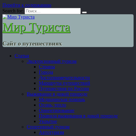
Перейти к содержанию
Search for:
Мир Туриста
Сайт о путешествиях
Статьи
Экскурсионный туризм
Страны
Города
Достопримечательности
Маршруты путешествий
Путешествия по России
Выживание в дикой природе
Медицинская помощь
Огонь, тепло
Ориентирование
Правила выживания в дикой природе
Укрытие
Спортивный туризм
Автотуризм