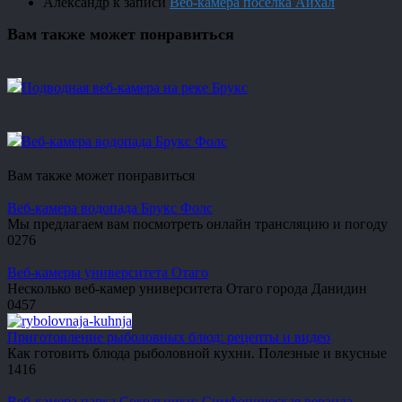
Александр
к записи
Веб-камера посёлка Айхал
Вам также может понравиться
Подводная веб-камера на реке Брукс
Веб-камера водопада Брукс Фолс
Вам также может понравиться
Веб-камера водопада Брукс Фолс
Мы предлагаем вам посмотреть онлайн трансляцию и погоду
0
276
Веб-камеры университета Отаго
Несколько веб-камер университета Отаго города Данидин
0
457
Приготовление рыболовных блюд: рецепты и видео
Как готовить блюда рыболовной кухни. Полезные и вкусные
1
416
Веб-камера парка Сокольники: Симфоническая веранда