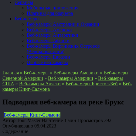
Сервисы
Мобильные приложения
Плагины для браузера
Веб-камеры
Веб-камеры Австралии и Океании
Веб-камеры Америки
Веб-камеры Антарктики
Веб-камеры Африки
Веб-камеры Виргинских Островов
(Великобритания)
Веб-камеры Евразии
Особые веб-камеры
Главная
»
Веб-камеры
»
Веб-камеры Америки
»
Веб-камеры
Северной Америки
»
Веб-камеры Америки
»
Веб-камеры
США
»
Веб-камеры Аляски
»
Веб-камеры Бристол-Бей
»
Веб-
камеры Кинг-Салмона
Подводная веб-камера на реке Брукс
Веб-камеры Кинг-Салмона
Автор
Tour-Master
На чтение
1 мин
Просмотров
392
Опубликовано
05.04.2023
Содержание