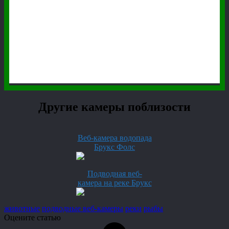
Другие камеры поблизости
Веб-камера водопада
Брукс Фолс
Подводная веб-
камера на реке Брукс
животные
подводные веб-камеры
реки
рыбы
Оцените статью