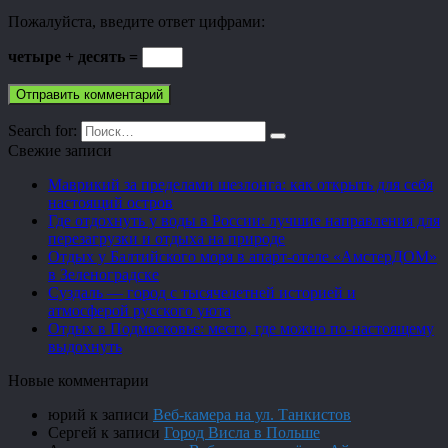
Пожалуйста, введите ответ цифрами:
четыре + десять =
Search for:
Свежие записи
Маврикий за пределами шезлонга: как открыть для себя
настоящий остров
Где отдохнуть у воды в России: лучшие направления для
перезагрузки и отдыха на природе
Отдых у Балтийского моря в апарт-отеле «АмстерДОМ»
в Зеленоградске
Суздаль — город с тысячелетней историей и
атмосферой русского уюта
Отдых в Подмосковье: место, где можно по-настоящему
выдохнуть
Новые комментарии
юрий
к записи
Веб-камера на ул. Танкистов
Сергей
к записи
Город Висла в Польше