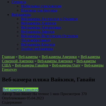
Сервисы
Мобильные приложения
Плагины для браузера
Веб-камеры
Веб-камеры Австралии и Океании
Веб-камеры Америки
Веб-камеры Антарктики
Веб-камеры Африки
Веб-камеры Виргинских Островов
(Великобритания)
Веб-камеры Евразии
Особые веб-камеры
Главная
»
Веб-камеры
»
Веб-камеры Америки
»
Веб-камеры
Северной Америки
»
Веб-камеры Америки
»
Веб-камеры
США
»
Веб-камеры Гавайев
»
Веб-камеры Оаху
»
Веб-камеры
Гонолулу
Веб-камера пляжа Вайкики, Гавайи
Веб-камеры Гонолулу
Автор
Tour-Master
На чтение
1 мин
Просмотров
370
Опубликовано
05.04.2023
Содержание