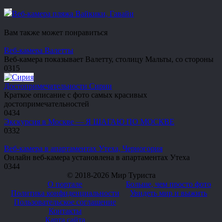
Веб-камера пляжа Вайкики, Гавайи
Вам также может понравиться
Веб-камера Валетты
Веб-камера показывает Валетту, столицу Мальты, со стороны
0
315
Достопримечательности Сирии
Краткое описание с фото самых красивых
достопримечательностей
0
434
Экскурсия в Москве — Я ШАГАЮ ПО МОСКВЕ
0
332
Веб-камера в апартаментах Утеха, Черногория
Онлайн веб-камера установлена в апартаментах Утеха
0
344
© 2018-2026 Мир Туриста
О портале
Больше, чем просто фото
Политика конфиденциальности
Увидеть мир и выжить
Пользовательское соглашение
Контакты
Карта сайта