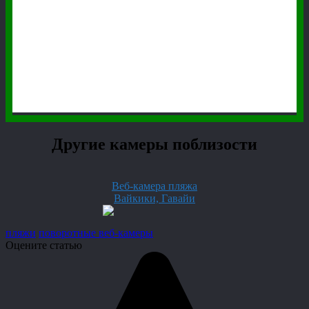
Другие камеры поблизости
Веб-камера пляжа
Вайкики, Гавайи
пляжи
поворотные веб-камеры
Оцените статью