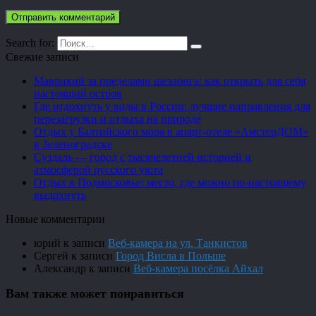
Search for:
Свежие записи
Маврикий за пределами шезлонга: как открыть для себя
настоящий остров
Где отдохнуть у воды в России: лучшие направления для
перезагрузки и отдыха на природе
Отдых у Балтийского моря в апарт-отеле «АмстерДОМ»
в Зеленоградске
Суздаль — город с тысячелетней историей и
атмосферой русского уюта
Отдых в Подмосковье: место, где можно по-настоящему
выдохнуть
Новые комментарии
юрий
к записи
Веб-камера на ул. Танкистов
Сергей
к записи
Город Висла в Польше
Александр
к записи
Веб-камера посёлка Айхал
Вам также может понравиться