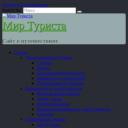
Перейти к содержанию
Search for:
Мир Туриста
Сайт о путешествиях
Статьи
Экскурсионный туризм
Страны
Города
Достопримечательности
Маршруты путешествий
Путешествия по России
Выживание в дикой природе
Медицинская помощь
Огонь, тепло
Ориентирование
Правила выживания в дикой природе
Укрытие
Спортивный туризм
Автотуризм