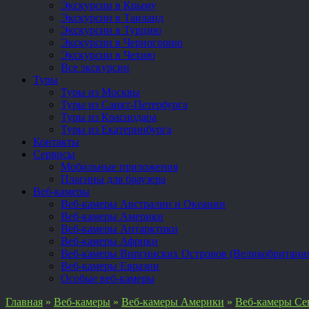
Экскурсии в Крыму
Экскурсии в Таиланд
Экскурсии в Турцию
Экскурсии в Черногорию
Экскурсии в Чехию
Все экскурсии
Туры
Туры из Москвы
Туры из Санкт-Петербурга
Туры из Краснодара
Туры из Екатеринбурга
Контакты
Сервисы
Мобильные приложения
Плагины для браузера
Веб-камеры
Веб-камеры Австралии и Океании
Веб-камеры Америки
Веб-камеры Антарктики
Веб-камеры Африки
Веб-камеры Виргинских Островов (Великобритани
Веб-камеры Евразии
Особые веб-камеры
Главная
»
Веб-камеры
»
Веб-камеры Америки
»
Веб-камеры Се