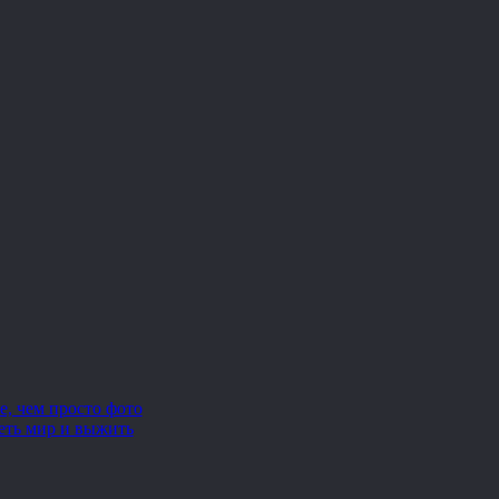
е, чем просто фото
еть мир и выжить