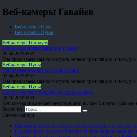
Веб-камеры Гавайев
Веб-камеры Оаху
Веб-камеры Пуны
Веб-камеры Гонолулу
Веб-камера пляжа Вайкики, Гавайи
05.04.2023
0
369
Мы предлагаем вам посмотреть онлайн трансляцию и погоду в Г
Веб-камеры Пуны
Веб-камера вулкана Килауэа, Гавайи
05.04.2023
0
297
Мы предлагаем вам посмотреть онлайн трансляцию и погоду в П
Веб-камеры Пуны
Веб-камера действующего вулкана Килауэа
20.10.2018
0
282
Веб-камера показывает действующий вулкан Килауэа (Kilauea)
Search for:
Свежие записи
Маврикий за пределами шезлонга: как открыть для себя 
Где отдохнуть у воды в России: лучшие направления для 
Отдых у Балтийского моря в апарт-отеле «АмстерДОМ» в