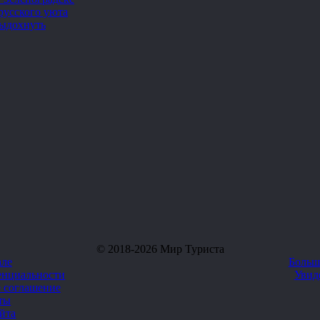
русского уюта
выдохнуть
© 2018-2026 Мир Туриста
але
Больш
енциальности
Увид
е соглашение
ты
айта