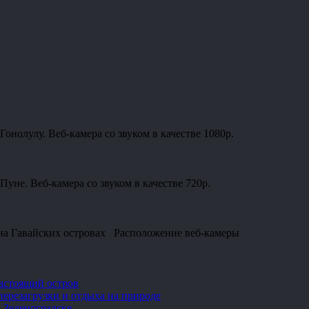
онолулу. Веб-камера со звуком в качестве 1080p.
уне. Веб-камера со звуком в качестве 720p.
 на Гавайских островах Расположение веб-камеры
настоящий остров
перезагрузки и отдыха на природе
 Зеленоградске