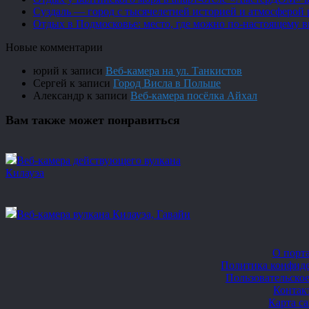
Суздаль — город с тысячелетней историей и атмосферой 
Отдых в Подмосковье: место, где можно по-настоящему 
Новые комментарии
юрий
к записи
Веб-камера на ул. Танкистов
Сергей
к записи
Город Висла в Польше
Александр
к записи
Веб-камера посёлка Айхал
Вам также может понравиться
Веб-камера действующего вулкана
Килауэа
Веб-камера вулкана Килауэа, Гавайи
О порт
Политика конфид
Пользовательско
Контак
Карта с