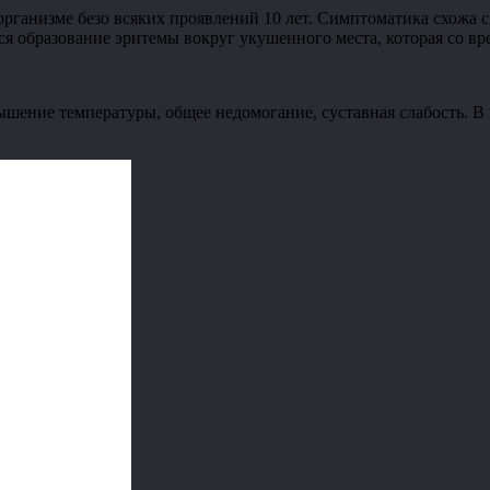
рганизме безо всяких проявлений 10 лет. Симптоматика схожа с
ся образование эритемы вокруг укушенного места, которая со вр
ение температуры, общее недомогание, суставная слабость. В п