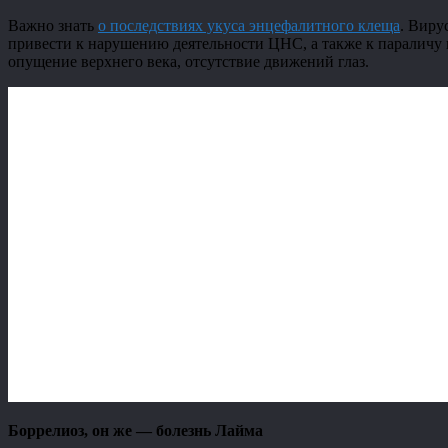
Важно знать
о последствиях укуса энцефалитного клеща
. Виру
привести к нарушению деятельности ЦНС, а также к параличу 
опущение верхнего века, отсутствие движений глаз.
Боррелиоз, он же — болезнь Лайма