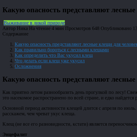
Какую опасность представляют лесные
Выживание в дикой природе
Автор
Ника
На чтение
4 мин
Просмотров
648
Опубликовано
1
Содержание
Какую опасность представляют лесные клещи для челове
Как правильно бороться с лесными клещами
Как определить что Вас укусил клещ
Что делать если клещ уже укусил
Осложнения
Какую опасность представляют лесные
Как приятно летом разнообразить день прогулкой по лесу! Св
это насекомое распространено по всей стране, и едко найдется
Основной период активности клещей длится с апреля по июль. 
расскажем, чем чреват укус клеща.
Клещ (не все его разновидности, кстати) является переносчик
Энцефалит