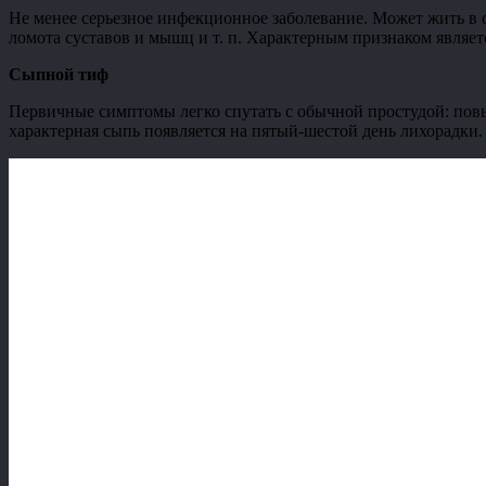
Не менее серьезное инфекционное заболевание. Может жить в о
ломота суставов и мышц и т. п. Характерным признаком являет
Сыпной тиф
Первичные симптомы легко спутать с обычной простудой: повыш
характерная сыпь появляется на пятый-шестой день лихорадки.