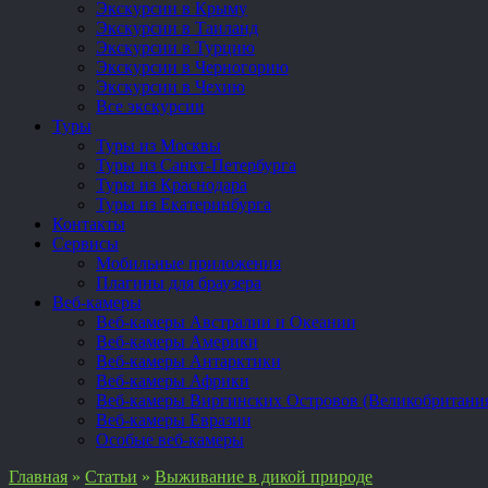
Экскурсии в Крыму
Экскурсии в Таиланд
Экскурсии в Турцию
Экскурсии в Черногорию
Экскурсии в Чехию
Все экскурсии
Туры
Туры из Москвы
Туры из Санкт-Петербурга
Туры из Краснодара
Туры из Екатеринбурга
Контакты
Сервисы
Мобильные приложения
Плагины для браузера
Веб-камеры
Веб-камеры Австралии и Океании
Веб-камеры Америки
Веб-камеры Антарктики
Веб-камеры Африки
Веб-камеры Виргинских Островов (Великобритани
Веб-камеры Евразии
Особые веб-камеры
Главная
»
Статьи
»
Выживание в дикой природе