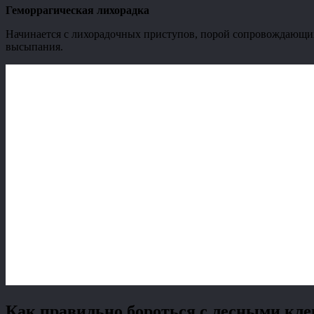
Геморрагическая лихорадка
Начинается с лихорадочных приступов, порой сопровождающих
высыпания.
Как правильно бороться с лесными кл