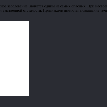
сное заболевание, является одним из самых опасных. При несво
и умственной отсталости. Признаками являются повышение темп