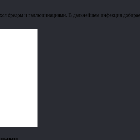
ся бредом и галлюцинациями. В дальнейшем инфекция добирает
ещами