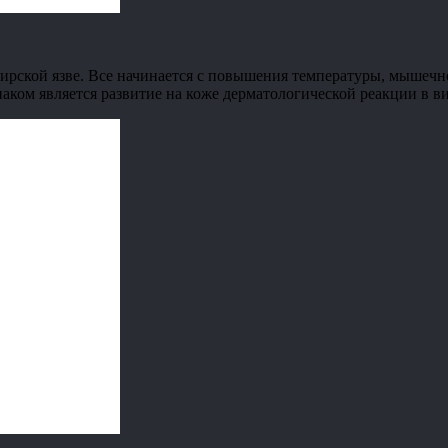
бирской язве. Все начинается с повышения температуры, мышечн
аком является развитие на коже дерматологической реакции в ви