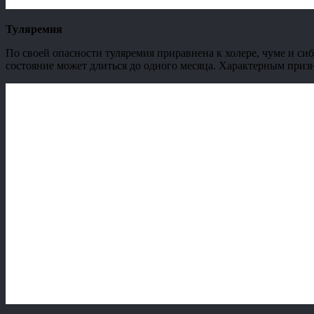
Туляремия
По своей опасности туляремия приравнена к холере, чуме и си
состояние может длиться до одного месяца. Характерным призн