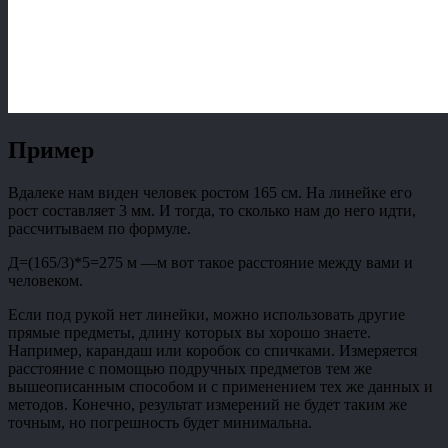
Пример
Вдалеке нам виден человек ростом 165 см. На линейке его
рост составляет 3 мм. И тогда, то сколько нам до него идти,
рассчитываем по формуле.
Д=(165/3)*5=275 м
—м
вот такое расстояние между вами и
человеком.
Если под рукой нет линейки, можно использовать другие
прямые предметы, длину которых вы хорошо знаете.
Например, карандаш или коробок со спичками. Измеряется
расстояние с помощью подручных предметов тем же
вышеописанным способом и с применением тех же данных и
методов. Конечно, результат измерений не будет таким же
точным, но погрешность будет минимальна.