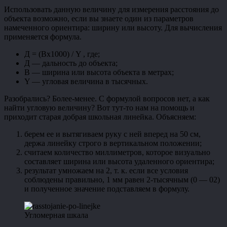
Использовать данную величину для измерения расстояния до
объекта возможно, если вы знаете один из параметров
намеченного ориентира: ширину или высоту. Для вычисления
применяется формула.
Д = (Bx1000) / Y , где;
Д — дальность до объекта;
B — ширина или высота объекта в метрах;
Y — угловая величина в тысячных.
Разобрались? Более-менее. С формулой вопросов нет, а как
найти угловую величину? Вот тут-то нам на помощь и
приходит старая добрая школьная линейка. Объясняем:
берем ее и вытягиваем руку с ней вперед на 50 см,
держа линейку строго в вертикальном положении;
считаем количество миллиметров, которое визуально
составляет ширина или высота удаленного ориентира;
результат умножаем на 2, т. к. если все условия
соблюдены правильно, 1 мм равен 2-тысячным (0
—
02)
и полученное значение подставляем в формулу.
Угломерная шкала