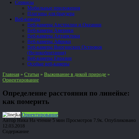
Сервисы
Мобильные приложения
Плагины для браузера
Веб-камеры
Веб-камеры Австралии и Океании
Веб-камеры Америки
Веб-камеры Антарктики
Веб-камеры Африки
Веб-камеры Виргинских Островов
(Великобритания)
Веб-камеры Евразии
Особые веб-камеры
Главная
»
Статьи
»
Выживание в дикой природе
»
Ориентирование
Определение расстояния по линейке:
как померить
Ориентирование
Автор
Ника
На чтение
5 мин
Просмотров
7.9к.
Опубликовано
12.03.2018
Содержание