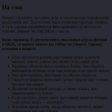
На глаз
Ничего сложного, на самом деле, в таком методе определения
расстояния, нет. Достаточно знать несколько простых правил.
А суть умения заключается в фиксировании на местности
отрезки, равные 50, 100, 500 и 1 тыс. м.
Итак, правила. Если вспомнить школьные курсы физики
и ОБЖ, то ничего нового вы сейчас не узнаете. Однако,
освежим в памяти.
Если местность ровная, расстояние может казаться
меньше, чем-то, каким оно является на самом деле.
Крупные объекты могут казаться ближе, чем объекты
меньшей величины, если они находятся на одной линии.
Чем ярче предмет, тем ближе он обычно видится.
Овраги и лощины визуально делают короче расстояние,
которое мы видим.
Во время пасмурной погоды, а также тумана, все
объекты кажутся ближе.
Если смотреть сверху вниз, расстояние кажется больше,
если снизу вверх
—
наоборот.
В ночное время суток, когда объекты светятся, может
показаться, что они ближе.