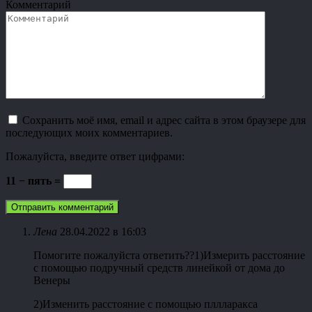
Комментарий
Сохранить моё имя, email и адрес сайта в этом браузере для
последующих моих комментариев.
Пожалуйста, введите ответ цифрами:
11 − пять =
Лена
28.04.2022 в 16:03
Помогите пожалуйста ответить??1)Измерить расстояние
с помощью подручный средств линейкой от дома до
Венеры
2)Изменить расстояние с помощью пллларакса