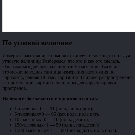
По угловой величине
Измерить расстояние с помощью линеечки можно, используя
угловую величину. Разберемся, что это и как это сделать.
Ознакомимся для начала с понятием тысячной. Тысячная
—
это международная единица измерения расстояния по
горизонту, равная 1/6 тыс. горизонта. Широко распространено
ее применение в армии в основном для корректировки
прострелов.
На бумаге обозначается и произносится так:
1-тысячная=0 — 01 (ноль, ноль один);
5-тысячных=0 — 05 (как ноль, ноль пять);
10-тысячных=0 — 10 (ноль, десять);
150-тысячных=1 — 50 (один, пятьдесят);
1500-тысячных=15 — 00 (пятнадцать, ноль ноль).