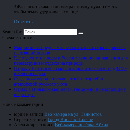
3)Рассчитать какого диаметра штампу нужно иметь
чтобы земля удерживала солнце
Ответить
Search for:
Свежие записи
Маврикий за пределами шезлонга: как открыть для себя
настоящий остров
Где отдохнуть у воды в России: лучшие направления для
перезагрузки и отдыха на природе
Отдых у Балтийского моря в апарт-отеле «АмстерДОМ»
в Зеленоградске
Суздаль — город с тысячелетней историей и
атмосферой русского уюта
Отдых в Подмосковье: место, где можно по-настоящему
выдохнуть
Новые комментарии
юрий
к записи
Веб-камера на ул. Танкистов
Сергей
к записи
Город Висла в Польше
Александр
к записи
Веб-камера посёлка Айхал