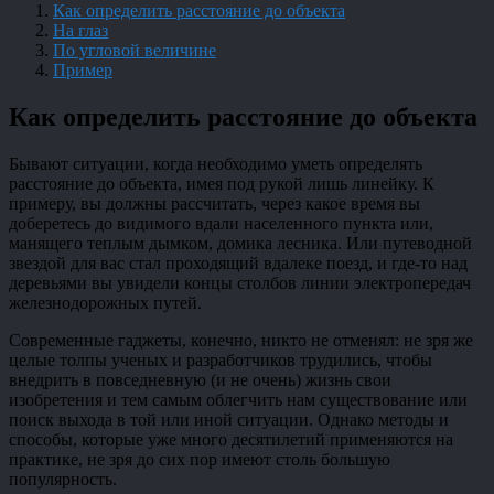
Как определить расстояние до объекта
На глаз
По угловой величине
Пример
Как определить расстояние до объекта
Бывают ситуации, когда необходимо уметь определять
расстояние до объекта, имея под рукой лишь линейку. К
примеру, вы должны рассчитать, через какое время вы
доберетесь до видимого вдали населенного пункта или,
манящего теплым дымком, домика лесника. Или путеводной
звездой для вас стал проходящий вдалеке поезд, и где-то над
деревьями вы увидели концы столбов линии электропередач
железнодорожных путей.
Современные гаджеты, конечно, никто не отменял: не зря же
целые толпы ученых и разработчиков трудились, чтобы
внедрить в повседневную (и не очень) жизнь свои
изобретения и тем самым облегчить нам существование или
поиск выхода в той или иной ситуации. Однако методы и
способы, которые уже много десятилетий применяются на
практике, не зря до сих пор имеют столь большую
популярность.