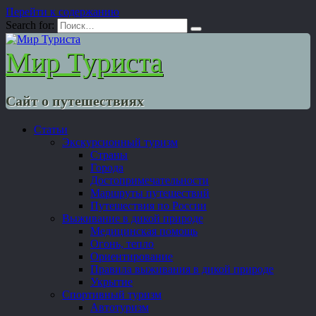
Перейти к содержанию
Search for:
Мир Туриста
Сайт о путешествиях
Статьи
Экскурсионный туризм
Страны
Города
Достопримечательности
Маршруты путешествий
Путешествия по России
Выживание в дикой природе
Медицинская помощь
Огонь, тепло
Ориентирование
Правила выживания в дикой природе
Укрытие
Спортивный туризм
Автотуризм