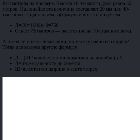
Рассмотрим на примере. Высота 10-этажного дома равна 30
метров. На линейке эта величина составляет 20 мм или 40-
тысячных. Подставляем в формулу и вот что получаем.
Д=(30*1000)/40=750.
Ответ: 750 метров
—
расстояние до 10-этажного дома.
А что если объект невысокий, но мы все равно его видим?
Тогда используем другую формулу.
Д = (Ш / количество миллиметров на линейке) x 5.
Д= та же дальность до объекта.
Ш=высота или ширина в сантиметрах.