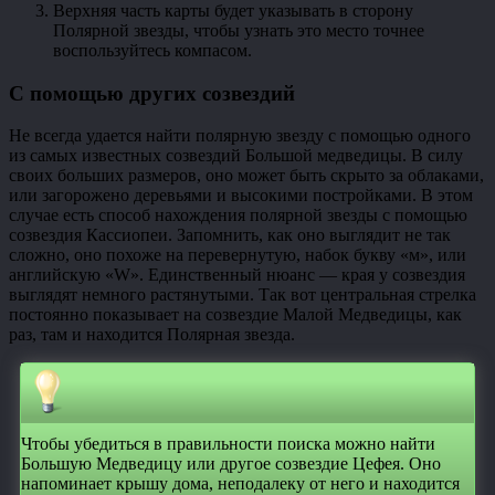
Верхняя часть карты будет указывать в сторону
Полярной звезды, чтобы узнать это место точнее
воспользуйтесь компасом.
С помощью других созвездий
Не всегда удается найти полярную звезду с помощью одного
из самых известных созвездий Большой медведицы. В силу
своих больших размеров, оно может быть скрыто за облаками,
или загорожено деревьями и высокими постройками. В этом
случае есть способ нахождения полярной звезды с помощью
созвездия Кассиопеи. Запомнить, как оно выглядит не так
сложно, оно похоже на перевернутую, набок букву «м», или
английскую «W». Единственный нюанс — края у созвездия
выглядят немного растянутыми. Так вот центральная стрелка
постоянно показывает на созвездие Малой Медведицы, как
раз, там и находится Полярная звезда.
Чтобы убедиться в правильности поиска можно найти
Большую Медведицу или другое созвездие Цефея. Оно
напоминает крышу дома, неподалеку от него и находится