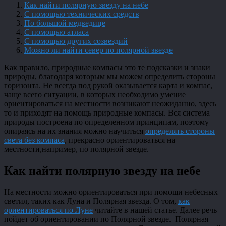
Как найти полярную звезду на небе
С помощью технических средств
По большой медведице
С помощью атласа
С помощью других созвездий
Можно ли найти север по полярной звезде
Как правило, природные компасы это те подсказки и знаки
природы, благодаря которым мы можем определить стороны
горизонта. Не всегда под рукой оказывается карта и компас,
чаще всего ситуации, в которых необходимо умение
ориентироваться на местности возникают неожиданно, здесь
то и приходят на помощь природные компасы. Вся система
природы построена по определенном принципам, поэтому
опираясь на их знания можно научиться
определять стороны
света без компаса
, прекрасно ориентироваться на
местности,например, по полярной звезде.
Как найти полярную звезду на небе
На местности можно ориентироваться при помощи небесных
светил, таких как Луна и Полярная звезда. О том,
как
ориентироваться по Луне
читайте в нашей статье. Далее речь
пойдет об ориентировании по Полярной звезде. Полярная