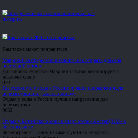
Определение расстояния по линейке: как
померить
Как закрыть ФОП без проверки
Вам также может понравиться
Маврикий за пределами шезлонга: как открыть для себя
настоящий остров
Для многих туристов Маврикий стойко ассоциируется
исключительно
0
70
Где отдохнуть у воды в России: лучшие направления для
перезагрузки и отдыха на природе
Отдых у воды в России: лучшие направления для
перезагрузки
0
662
Отдых у Балтийского моря в апарт-отеле «АмстерДОМ» в
Зеленоградске
Зеленоградск — один из самых уютных курортов
Калининградской области.