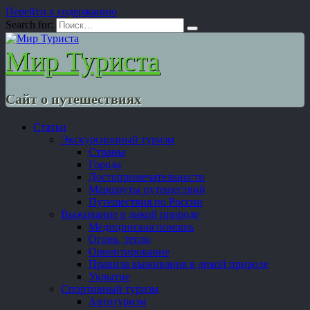
Перейти к содержанию
Search for:
Мир Туриста
Сайт о путешествиях
Статьи
Экскурсионный туризм
Страны
Города
Достопримечательности
Маршруты путешествий
Путешествия по России
Выживание в дикой природе
Медицинская помощь
Огонь, тепло
Ориентирование
Правила выживания в дикой природе
Укрытие
Спортивный туризм
Автотуризм