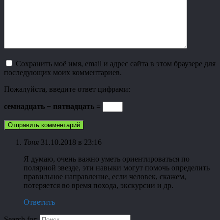
Сохранить моё имя, email и адрес сайта в этом браузере для
последующих моих комментариев.
Пожалуйста, введите ответ цифрами:
семнадцать − пятнадцать =
Тоня
31.10.2018 в 23:16
Я думаю, очень важно уметь ориентироваться по
полярной звезде, эти навыки могут помочь определить
правильное направление, если человек, скажем,
потеряется во время похода, экскурсии и др.
Ответить
Search for: