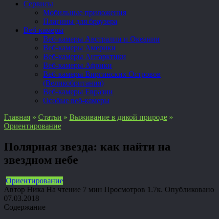
Сервисы
Мобильные приложения
Плагины для браузера
Веб-камеры
Веб-камеры Австралии и Океании
Веб-камеры Америки
Веб-камеры Антарктики
Веб-камеры Африки
Веб-камеры Виргинских Островов
(Великобритания)
Веб-камеры Евразии
Особые веб-камеры
Главная
»
Статьи
»
Выживание в дикой природе
»
Ориентирование
Полярная звезда: как найти на
звездном небе
Ориентирование
Автор
Ника
На чтение
7 мин
Просмотров
1.7к.
Опубликовано
07.03.2018
Содержание