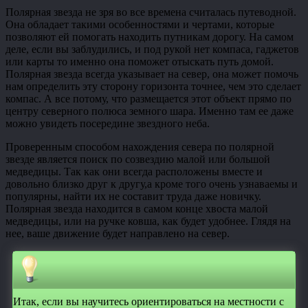
Полярная звезда не зря во все времена считалась путеводной.
Она обладает такими особенностями и чертами, которые
позволяют ей помогать находить путникам дорогу. На самом
деле, если вы заблудились, и под рукой нет компаса, гаджетов
или карты то именно она поможет отыскать путь домой.
Полярная звезда всегда указывает на север, она может помочь
нам определить эту сторону горизонта точнее, чем это сделает
компас. А все потому, что размещается этот объект прямо по
центру северного полюса земного шара. Именно там ее даже
можно увидеть посередине звездного неба.
Проверенным способом нахождения севера по полярной
звезде является поиск по созвездию малой или большой
медведицы. Так как они всегда расположены вместе и
довольно близко друг к другу,а кроме того очень узнаваемы и
популярны, найти их не составит труда даже новичку.
Полярная звезда находится в самом конце хвоста малой
медведицы, или на ручке ковша, как будет удобнее. Глядя на
нее, ваше движение будет направлено на север.
Итак, если вы научитесь ориентироваться на местности с