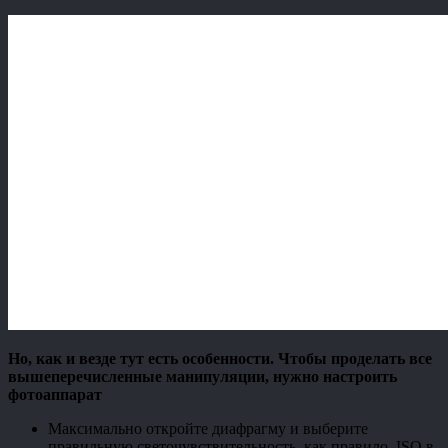
Но, как и везде тут есть особенности. Чтобы проделать все
вышеперечисленные манипуляции, нужно настроить
фотоаппарат
Максимально откройте диафрагму и выберите
правильную светочувствительность, как правило, ISO в