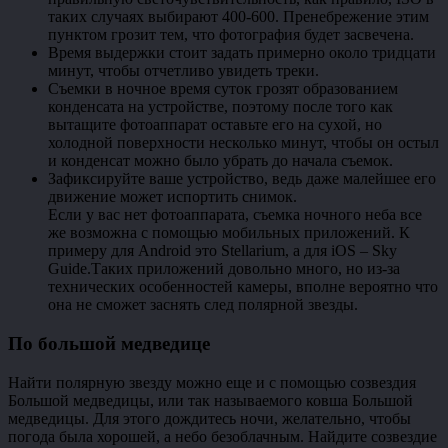
таких случаях выбирают 400-600. Пренебрежение этим
пунктом грозит тем, что фотография будет засвечена.
Время выдержки стоит задать примерно около тридцати
минут, чтобы отчетливо увидеть треки.
Съемки в ночное время суток грозят образованием
конденсата на устройстве, поэтому после того как
вытащите фотоаппарат оставьте его на сухой, но
холодной поверхности несколько минут, чтобы он остыл
и конденсат можно было убрать до начала съемок.
Зафиксируйте ваше устройство, ведь даже малейшее его
движение может испортить снимок.
Если у вас нет фотоаппарата, съемка ночного неба все
же возможна с помощью мобильных приложений. К
примеру для Android это Stellarium, а для iOS – Sky
Guide.Таких приложений довольно много, но из-за
технических особенностей камеры, вполне вероятно что
она не сможет заснять след полярной звезды.
По большой медведице
Найти полярную звезду можно еще и с помощью созвездия
Большой медведицы, или так называемого ковша Большой
медведицы. Для этого дождитесь ночи, желательно, чтобы
погода была хорошей, а небо безоблачным. Найдите созвездие