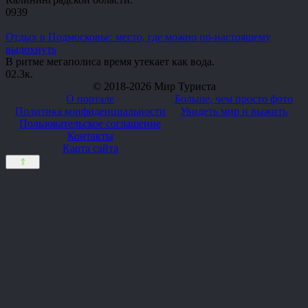
0
939
Отдых в Подмосковье: место, где можно по-настоящему
выдохнуть
В ритме мегаполиса время утекает как вода.
0
2.3к.
© 2018-2026 Мир Туриста
О портале
Больше, чем просто фото
Политика конфиденциальности
Увидеть мир и выжить
Пользовательское соглашение
Контакты
Карта сайта