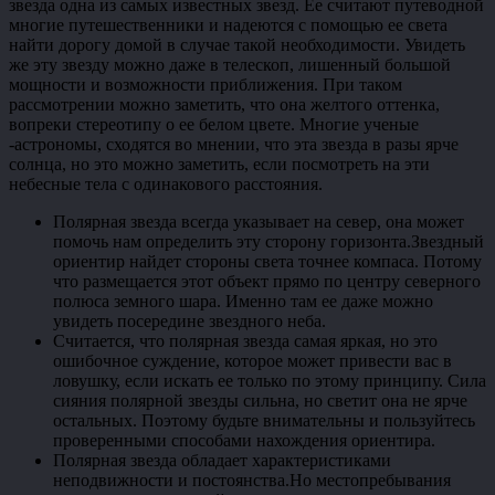
звезда одна из самых известных звезд. Ее считают путеводной
многие путешественники и надеются с помощью ее света
найти дорогу домой в случае такой необходимости. Увидеть
же эту звезду можно даже в телескоп, лишенный большой
мощности и возможности приближения. При таком
рассмотрении можно заметить, что она желтого оттенка,
вопреки стереотипу о ее белом цвете. Многие ученые
-астрономы, сходятся во мнении, что эта звезда в разы ярче
солнца, но это можно заметить, если посмотреть на эти
небесные тела с одинакового расстояния.
Полярная звезда всегда указывает на север, она может
помочь нам определить эту сторону горизонта.Звездный
ориентир найдет стороны света точнее компаса. Потому
что размещается этот объект прямо по центру северного
полюса земного шара. Именно там ее даже можно
увидеть посередине звездного неба.
Считается, что полярная звезда самая яркая, но это
ошибочное суждение, которое может привести вас в
ловушку, если искать ее только по этому принципу. Сила
сияния полярной звезды сильна, но светит она не ярче
остальных. Поэтому будьте внимательны и пользуйтесь
проверенными способами нахождения ориентира.
Полярная звезда обладает характеристиками
неподвижности и постоянства.Но местопребывания