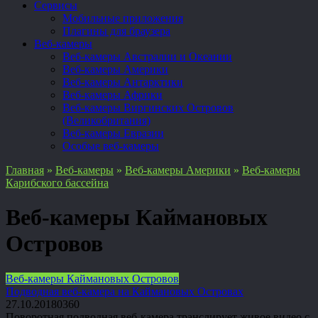
Сервисы
Мобильные приложения
Плагины для браузера
Веб-камеры
Веб-камеры Австралии и Океании
Веб-камеры Америки
Веб-камеры Антарктики
Веб-камеры Африки
Веб-камеры Виргинских Островов
(Великобритания)
Веб-камеры Евразии
Особые веб-камеры
Главная
»
Веб-камеры
»
Веб-камеры Америки
»
Веб-камеры
Карибского бассейна
Веб-камеры Каймановых
Островов
Веб-камеры Каймановых Островов
Подводная веб-камера на Каймановых Островах
27.10.2018
0
360
Поворотная подводная веб-камера транслирует живое видео с