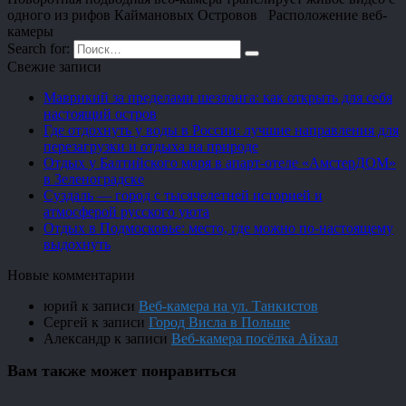
одного из рифов Каймановых Островов Расположение веб-
камеры
Search for:
Свежие записи
Маврикий за пределами шезлонга: как открыть для себя
настоящий остров
Где отдохнуть у воды в России: лучшие направления для
перезагрузки и отдыха на природе
Отдых у Балтийского моря в апарт-отеле «АмстерДОМ»
в Зеленоградске
Суздаль — город с тысячелетней историей и
атмосферой русского уюта
Отдых в Подмосковье: место, где можно по-настоящему
выдохнуть
Новые комментарии
юрий
к записи
Веб-камера на ул. Танкистов
Сергей
к записи
Город Висла в Польше
Александр
к записи
Веб-камера посёлка Айхал
Вам также может понравиться