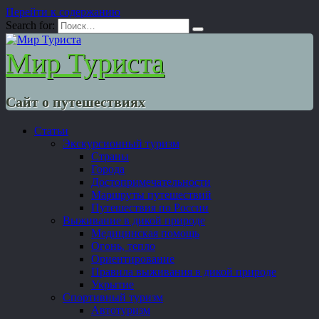
Перейти к содержанию
Search for:
Мир Туриста
Сайт о путешествиях
Статьи
Экскурсионный туризм
Страны
Города
Достопримечательности
Маршруты путешествий
Путешествия по России
Выживание в дикой природе
Медицинская помощь
Огонь, тепло
Ориентирование
Правила выживания в дикой природе
Укрытие
Спортивный туризм
Автотуризм