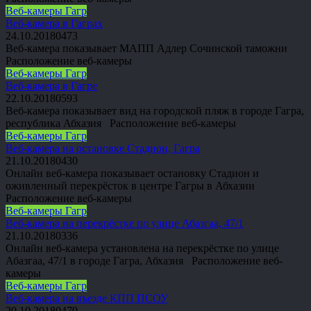
Веб-камеры Гагр
Веб-камера в Гаграх
24.10.2018
0
473
Веб-камера показывает МАПП Адлер Сочинской таможни
Расположение веб-камеры
Веб-камеры Гагр
Веб-камера в Гагре
22.10.2018
0
593
Веб-камера показывает вид на городской пляж в городе Гагра,
республика Абхазия Расположение веб-камеры
Веб-камеры Гагр
Веб-камера на остановке Стадион, Гагра
21.10.2018
0
430
Онлайн веб-камера показывает остановку Стадион и
оживленный перекрёсток в центре Гагры в Абхазии
Расположение веб-камеры
Веб-камеры Гагр
Веб-камера на перекрёстке по улице Абазгаа, 47/1
21.10.2018
0
336
Онлайн веб-камера установлена на перекрёстке по улице
Абазгаа, 47/1 в городе Гагра, Абхазия Расположение веб-
камеры
Веб-камеры Гагр
Веб-камера на въезде КПП ПСОУ
20.10.2018
0
479