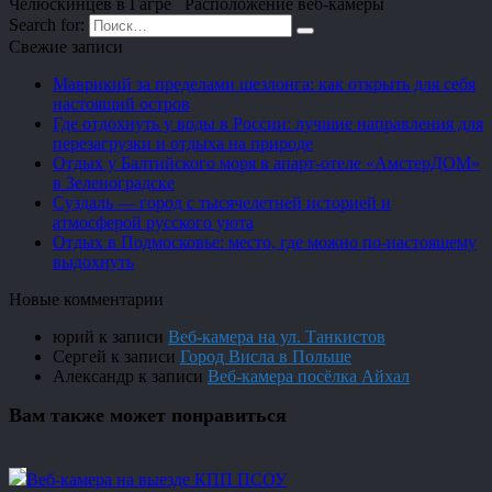
Челюскинцев в Гагре Расположение веб-камеры
Search for:
Свежие записи
Маврикий за пределами шезлонга: как открыть для себя
настоящий остров
Где отдохнуть у воды в России: лучшие направления для
перезагрузки и отдыха на природе
Отдых у Балтийского моря в апарт-отеле «АмстерДОМ»
в Зеленоградске
Суздаль — город с тысячелетней историей и
атмосферой русского уюта
Отдых в Подмосковье: место, где можно по-настоящему
выдохнуть
Новые комментарии
юрий
к записи
Веб-камера на ул. Танкистов
Сергей
к записи
Город Висла в Польше
Александр
к записи
Веб-камера посёлка Айхал
Вам также может понравиться
Веб-камера на выезде КПП ПСОУ