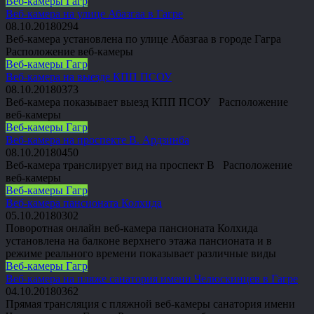
Веб-камеры Гагр
Веб-камера на улице Абазгаа в Гагре
08.10.2018
0
294
Веб-камера установлена по улице Абазгаа в городе Гагра
Расположение веб-камеры
Веб-камеры Гагр
Веб-камера на выезде КПП ПСОУ
08.10.2018
0
373
Веб-камера показывает выезд КПП ПСОУ Расположение
веб-камеры
Веб-камеры Гагр
Веб-камера на проспекте В. Ардзинба
08.10.2018
0
450
Веб-камера транслирует вид на проспект В Расположение
веб-камеры
Веб-камеры Гагр
Веб-камера пансионата Колхида
05.10.2018
0
302
Поворотная онлайн веб-камера пансионата Колхида
установлена на балконе верхнего этажа пансионата и в
режиме реального времени показывает различные виды
Веб-камеры Гагр
Веб-камера на пляже санатория имени Челюскинцев в Гагре
04.10.2018
0
362
Прямая трансляция с пляжной веб-камеры санатория имени