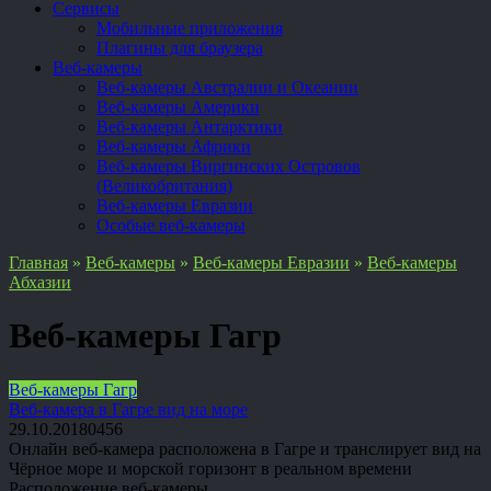
Сервисы
Мобильные приложения
Плагины для браузера
Веб-камеры
Веб-камеры Австралии и Океании
Веб-камеры Америки
Веб-камеры Антарктики
Веб-камеры Африки
Веб-камеры Виргинских Островов
(Великобритания)
Веб-камеры Евразии
Особые веб-камеры
Главная
»
Веб-камеры
»
Веб-камеры Евразии
»
Веб-камеры
Абхазии
Веб-камеры Гагр
Веб-камеры Гагр
Веб-камера в Гагре вид на море
29.10.2018
0
456
Онлайн веб-камера расположена в Гагре и транслирует вид на
Чёрное море и морской горизонт в реальном времени
Расположение веб-камеры