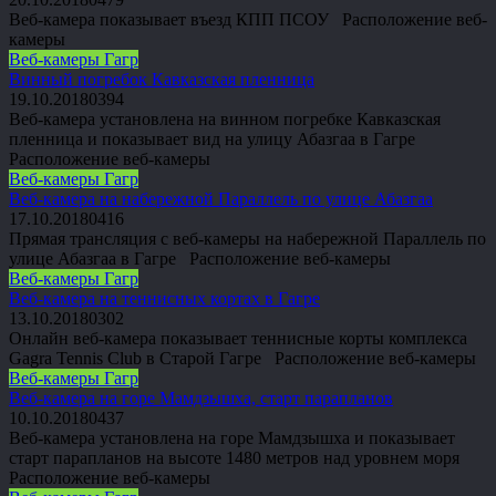
Веб-камера показывает въезд КПП ПСОУ Расположение веб-
камеры
Веб-камеры Гагр
Винный погребок Кавказская пленница
19.10.2018
0
394
Веб-камера установлена на винном погребке Кавказская
пленница и показывает вид на улицу Абазгаа в Гагре
Расположение веб-камеры
Веб-камеры Гагр
Веб-камера на набережной Параллель по улице Абазгаа
17.10.2018
0
416
Прямая трансляция с веб-камеры на набережной Параллель по
улице Абазгаа в Гагре Расположение веб-камеры
Веб-камеры Гагр
Веб-камера на теннисных кортах в Гагре
13.10.2018
0
302
Онлайн веб-камера показывает теннисные корты комплекса
Gagra Tennis Club в Старой Гагре Расположение веб-камеры
Веб-камеры Гагр
Веб-камера на горе Мамдзышха, старт парапланов
10.10.2018
0
437
Веб-камера установлена на горе Мамдзышха и показывает
старт парапланов на высоте 1480 метров над уровнем моря
Расположение веб-камеры