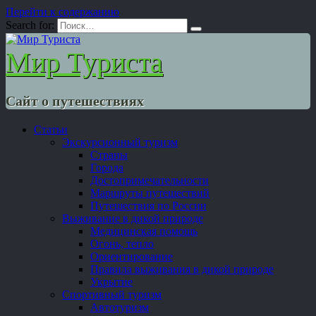
Перейти к содержанию
Search for:
Мир Туриста
Сайт о путешествиях
Статьи
Экскурсионный туризм
Страны
Города
Достопримечательности
Маршруты путешествий
Путешествия по России
Выживание в дикой природе
Медицинская помощь
Огонь, тепло
Ориентирование
Правила выживания в дикой природе
Укрытие
Спортивный туризм
Автотуризм