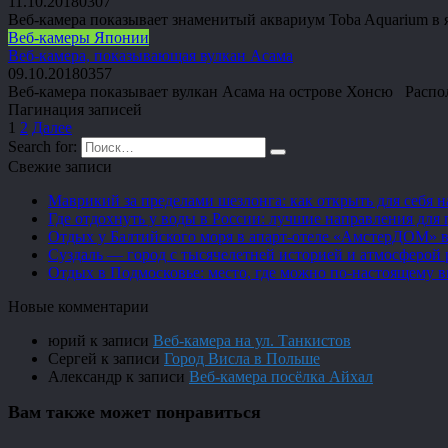
11.10.2018
0
307
Веб-камера показывает знаменитый аквариум Toba Aquarium в
Веб-камеры Японии
Веб-камера, показывающая вулкан Асама
09.10.2018
0
357
Веб-камера показывает вулкан Асама на острове Хонсю Расп
Пагинация записей
1
2
Далее
Search for:
Свежие записи
Маврикий за пределами шезлонга: как открыть для себя 
Где отдохнуть у воды в России: лучшие направления для 
Отдых у Балтийского моря в апарт-отеле «АмстерДОМ» в
Суздаль — город с тысячелетней историей и атмосферой 
Отдых в Подмосковье: место, где можно по-настоящему 
Новые комментарии
юрий
к записи
Веб-камера на ул. Танкистов
Сергей
к записи
Город Висла в Польше
Александр
к записи
Веб-камера посёлка Айхал
Вам также может понравиться