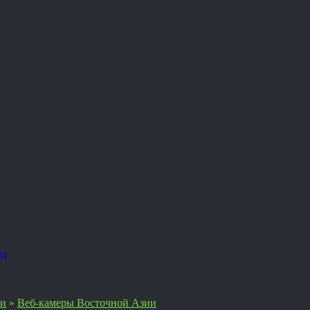
я)
ии
»
Веб-камеры Восточной Азии