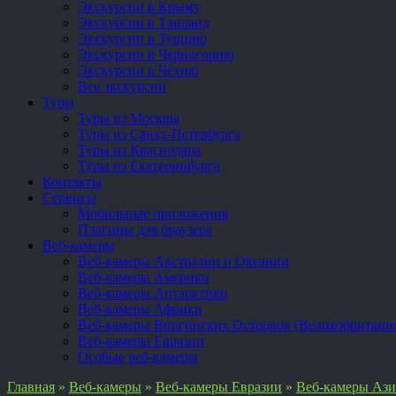
Экскурсии в Крыму
Экскурсии в Таиланд
Экскурсии в Турцию
Экскурсии в Черногорию
Экскурсии в Чехию
Все экскурсии
Туры
Туры из Москвы
Туры из Санкт-Петербурга
Туры из Краснодара
Туры из Екатеринбурга
Контакты
Сервисы
Мобильные приложения
Плагины для браузера
Веб-камеры
Веб-камеры Австралии и Океании
Веб-камеры Америки
Веб-камеры Антарктики
Веб-камеры Африки
Веб-камеры Виргинских Островов (Великобритани
Веб-камеры Евразии
Особые веб-камеры
Главная
»
Веб-камеры
»
Веб-камеры Евразии
»
Веб-камеры Аз