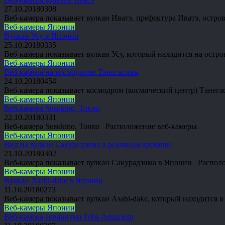
27.10.2018
0
308
Веб-камера показывает вулкан Иватэ, префектура Иватэ, ост
Веб-камеры Японии
Вулкан Усу в Японии
25.10.2018
0
335
Веб-камера показывает вулкан Усу, который находится на ост
Веб-камеры Японии
Веб-камера на космодроме Танегасима
24.10.2018
0
454
Веб-камера показывает космодром (космический центр) Танег
Веб-камеры Японии
Веб-камера Susukino, Токио
22.10.2018
0
331
Веб-камера Susukino, Тоико Расположение веб-камеры
Веб-камеры Японии
Вид на вулкан Сакурадзима в реальном времени
21.10.2018
0
302
Веб-камера показывает вулкан Сакурадзима в Японии Распол
Веб-камеры Японии
Вулкан Asahi-dake в Японии
11.10.2018
0
273
Веб-камера показывает вулкан Asahi-dake, который находится
Веб-камеры Японии
Веб-камера аквариума Toba Aquarium