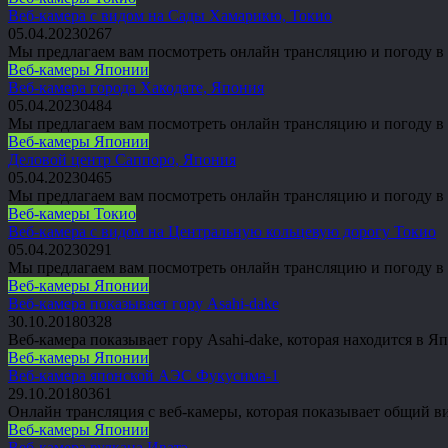
Веб-камера с видом на Сады Хамарикю, Токио
05.04.2023
0
267
Мы предлагаем вам посмотреть онлайн трансляцию и погоду в Т
Веб-камеры Японии
Веб-камера города Хакодате, Япония
05.04.2023
0
484
Мы предлагаем вам посмотреть онлайн трансляцию и погоду в Я
Веб-камеры Японии
Деловой центр Саппоро, Япония
05.04.2023
0
465
Мы предлагаем вам посмотреть онлайн трансляцию и погоду в Я
Веб-камеры Токио
Веб-камера с видом на Центральную кольцевую дорогу Токио
05.04.2023
0
291
Мы предлагаем вам посмотреть онлайн трансляцию и погоду в Т
Веб-камеры Японии
Веб-камера показывает гору Asahi-dake
30.10.2018
0
328
Веб-камера показывает гору Asahi-dake, которая находится в
Веб-камеры Японии
Веб-камера японской АЭС Фукусима-1
29.10.2018
0
361
Онлайн трансляция с веб-камеры, которая показывает общий в
Веб-камеры Японии
Веб-камера вулкана Иватэ