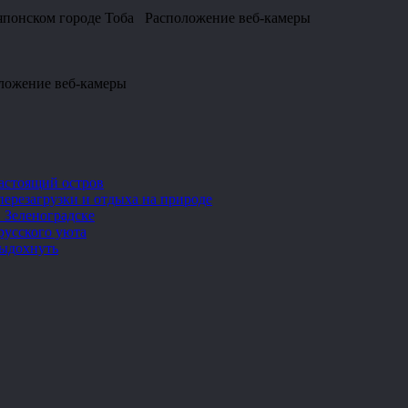
 японском городе Тоба Расположение веб-камеры
оложение веб-камеры
настоящий остров
перезагрузки и отдыха на природе
 Зеленоградске
русского уюта
выдохнуть