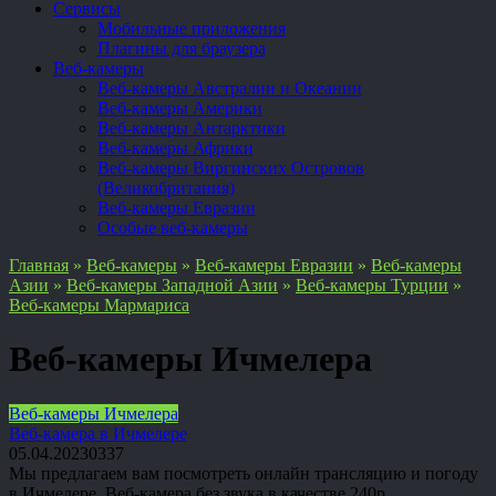
Сервисы
Мобильные приложения
Плагины для браузера
Веб-камеры
Веб-камеры Австралии и Океании
Веб-камеры Америки
Веб-камеры Антарктики
Веб-камеры Африки
Веб-камеры Виргинских Островов
(Великобритания)
Веб-камеры Евразии
Особые веб-камеры
Главная
»
Веб-камеры
»
Веб-камеры Евразии
»
Веб-камеры
Азии
»
Веб-камеры Западной Азии
»
Веб-камеры Турции
»
Веб-камеры Мармариса
Веб-камеры Ичмелера
Веб-камеры Ичмелера
Веб-камера в Ичмелере
05.04.2023
0
337
Мы предлагаем вам посмотреть онлайн трансляцию и погоду
в Ичмелере. Веб-камера без звука в качестве 240p.