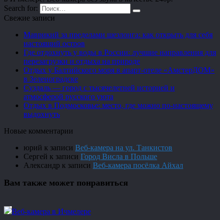
Search for:
Свежие записи
Маврикий за пределами шезлонга: как открыть для себя
настоящий остров
Где отдохнуть у воды в России: лучшие направления для
перезагрузки и отдыха на природе
Отдых у Балтийского моря в апарт-отеле «АмстерДОМ»
в Зеленоградске
Суздаль — город с тысячелетней историей и
атмосферой русского уюта
Отдых в Подмосковье: место, где можно по-настоящему
выдохнуть
Новые комментарии
юрий
к записи
Веб-камера на ул. Танкистов
Сергей
к записи
Город Висла в Польше
Александр
к записи
Веб-камера посёлка Айхал
Вам также может понравиться
Веб-камера в Ичмелере