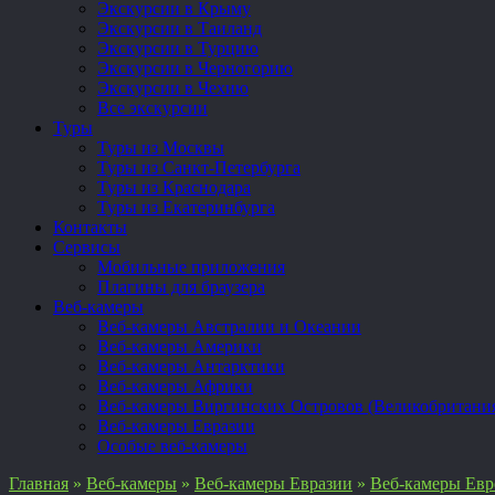
Экскурсии в Крыму
Экскурсии в Таиланд
Экскурсии в Турцию
Экскурсии в Черногорию
Экскурсии в Чехию
Все экскурсии
Туры
Туры из Москвы
Туры из Санкт-Петербурга
Туры из Краснодара
Туры из Екатеринбурга
Контакты
Сервисы
Мобильные приложения
Плагины для браузера
Веб-камеры
Веб-камеры Австралии и Океании
Веб-камеры Америки
Веб-камеры Антарктики
Веб-камеры Африки
Веб-камеры Виргинских Островов (Великобритани
Веб-камеры Евразии
Особые веб-камеры
Главная
»
Веб-камеры
»
Веб-камеры Евразии
»
Веб-камеры Ев