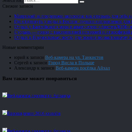
Search for:
Свежие записи
Маврикий за пределами шезлонга: как открыть для себя 
Где отдохнуть у воды в России: лучшие направления для 
Отдых у Балтийского моря в апарт-отеле «АмстерДОМ» в
Суздаль — город с тысячелетней историей и атмосферой 
Отдых в Подмосковье: место, где можно по-настоящему 
Новые комментарии
юрий
к записи
Веб-камера на ул. Танкистов
Сергей
к записи
Город Висла в Польше
Александр
к записи
Веб-камера посёлка Айхал
Вам также может понравиться
Веб-камера аэропорта Арланда
Евровидение 2016 онлайн
Веб-камера аэропорта Арланда