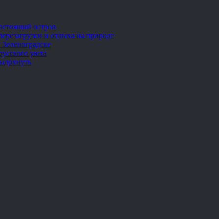
настоящий остров
перезагрузки и отдыха на природе
 Зеленоградске
русского уюта
выдохнуть