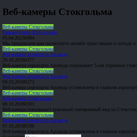
Веб-камеры Стокгольма
Веб-камеры Стокгольма
Евровидение 2016 онлайн
05.04.2023
0
384
Мы предлагаем вам посмотреть онлайн трансляцию и погоду в С
Веб-камеры Стокгольма
Веб-камера аэропорта Арланда
29.10.2018
0
377
Веб-камера аэропорта Арланда показывает 5-ый терминал гла
Веб-камеры Стокгольма
Веб-камера аэропорта Арланда
09.10.2018
0
273
Веб-камера аэропорта Арланда установлена в главном аэропо
Веб-камеры Стокгольма
Веб-камера Стокгольма
08.10.2018
0
303
Веб-камера показывает красивый панорамный вид на Стокголь
Веб-камеры Стокгольма
Веб-камера аэропорта Арланда
07.10.2018
0
330
Веб-камера аэропорта Арланда установлена в главном аэропо