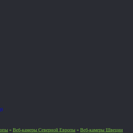
я)
ропы
»
Веб-камеры Северной Европы
»
Веб-камеры Швеции