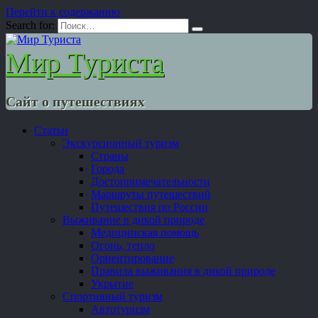
Перейти к содержанию
Search for:
Мир Туриста
Сайт о путешествиях
Статьи
Экскурсионный туризм
Страны
Города
Достопримечательности
Маршруты путешествий
Путешествия по России
Выживание в дикой природе
Медицинская помощь
Огонь, тепло
Ориентирование
Правила выживания в дикой природе
Укрытие
Спортивный туризм
Автотуризм