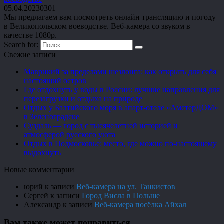
05.04.2023
0
301
Мы предлагаем вам посмотреть онлайн трансляцию и погоду
в Великопольском воеводстве. Веб-камера со звуком в
качестве 1080p.
Search for:
Свежие записи
Маврикий за пределами шезлонга: как открыть для себя
настоящий остров
Где отдохнуть у воды в России: лучшие направления для
перезагрузки и отдыха на природе
Отдых у Балтийского моря в апарт-отеле «АмстерДОМ»
в Зеленоградске
Суздаль — город с тысячелетней историей и
атмосферой русского уюта
Отдых в Подмосковье: место, где можно по-настоящему
выдохнуть
Новые комментарии
юрий
к записи
Веб-камера на ул. Танкистов
Сергей
к записи
Город Висла в Польше
Александр
к записи
Веб-камера посёлка Айхал
Вам также может понравиться