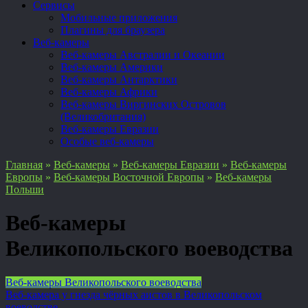
Сервисы
Мобильные приложения
Плагины для браузера
Веб-камеры
Веб-камеры Австралии и Океании
Веб-камеры Америки
Веб-камеры Антарктики
Веб-камеры Африки
Веб-камеры Виргинских Островов
(Великобритания)
Веб-камеры Евразии
Особые веб-камеры
Главная
»
Веб-камеры
»
Веб-камеры Евразии
»
Веб-камеры
Европы
»
Веб-камеры Восточной Европы
»
Веб-камеры
Польши
Веб-камеры
Великопольского воеводства
Веб-камеры Великопольского воеводства
Веб-камера у гнезда чёрных аистов в Великопольском
воеводстве