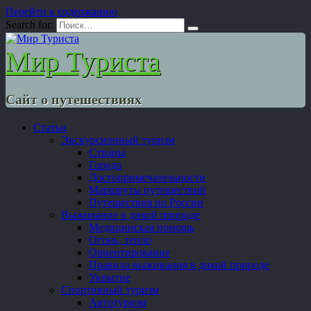
Перейти к содержанию
Search for:
Мир Туриста
Сайт о путешествиях
Статьи
Экскурсионный туризм
Страны
Города
Достопримечательности
Маршруты путешествий
Путешествия по России
Выживание в дикой природе
Медицинская помощь
Огонь, тепло
Ориентирование
Правила выживания в дикой природе
Укрытие
Спортивный туризм
Автотуризм