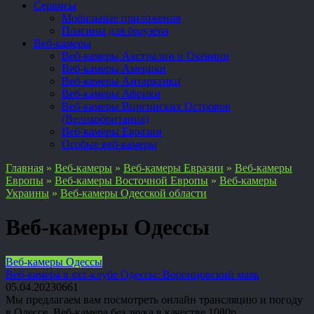
Сервисы
Мобильные приложения
Плагины для браузера
Веб-камеры
Веб-камеры Австралии и Океании
Веб-камеры Америки
Веб-камеры Антарктики
Веб-камеры Африки
Веб-камеры Виргинских Островов
(Великобритания)
Веб-камеры Евразии
Особые веб-камеры
Главная
»
Веб-камеры
»
Веб-камеры Евразии
»
Веб-камеры
Европы
»
Веб-камеры Восточной Европы
»
Веб-камеры
Украины
»
Веб-камеры Одесской области
Веб-камеры Одессы
Веб-камеры Одессы
Веб-камера в яхт-клубе Одессы: Воронцовский маяк
05.04.2023
0
661
Мы предлагаем вам посмотреть онлайн трансляцию и погоду
в Одессе. Веб-камера без звука в качестве 1080p.