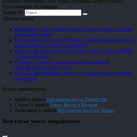
Большого Фонтана с 3-го этажа ресторана Zebra в Одессе
Расположение веб-камеры
Search for:
Свежие записи
Маврикий за пределами шезлонга: как открыть для себя
настоящий остров
Где отдохнуть у воды в России: лучшие направления для
перезагрузки и отдыха на природе
Отдых у Балтийского моря в апарт-отеле «АмстерДОМ»
в Зеленоградске
Суздаль — город с тысячелетней историей и
атмосферой русского уюта
Отдых в Подмосковье: место, где можно по-настоящему
выдохнуть
Новые комментарии
юрий
к записи
Веб-камера на ул. Танкистов
Сергей
к записи
Город Висла в Польше
Александр
к записи
Веб-камера посёлка Айхал
Вам также может понравиться