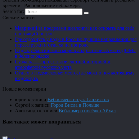
времени Расположение веб-камеры
Search for:
Свежие записи
Маврикий за пределами шезлонга: как открыть для себя
настоящий остров
Где отдохнуть у воды в России: лучшие направления для
перезагрузки и отдыха на природе
Отдых у Балтийского моря в апарт-отеле «АмстерДОМ»
в Зеленоградске
Суздаль — город с тысячелетней историей и
атмосферой русского уюта
Отдых в Подмосковье: место, где можно по-настоящему
выдохнуть
Новые комментарии
юрий
к записи
Веб-камера на ул. Танкистов
Сергей
к записи
Город Висла в Польше
Александр
к записи
Веб-камера посёлка Айхал
Вам также может понравиться