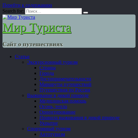
Перейти к содержанию
Search for:
Мир Туриста
Сайт о путешествиях
Статьи
Экскурсионный туризм
Страны
Города
Достопримечательности
Маршруты путешествий
Путешествия по России
Выживание в дикой природе
Медицинская помощь
Огонь, тепло
Ориентирование
Правила выживания в дикой природе
Укрытие
Спортивный туризм
Автотуризм