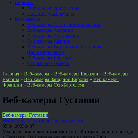
Сервисы
Мобильные приложения
Плагины для браузера
Веб-камеры
Веб-камеры Австралии и Океании
Веб-камеры Америки
Веб-камеры Антарктики
Веб-камеры Африки
Веб-камеры Виргинских Островов
(Великобритания)
Веб-камеры Евразии
Особые веб-камеры
Главная
»
Веб-камеры
»
Веб-камеры Евразии
»
Веб-камеры
Европы
»
Веб-камеры Западной Европы
»
Веб-камеры
Франции
»
Веб-камеры Сен-Бартелеми
Веб-камеры Густавии
Веб-камеры Густавии
Веб-камера на острове Сен-Бартелеми
05.04.2023
0
437
Мы предлагаем вам посмотреть онлайн трансляцию и погоду
в Густавии. Веб-камера без звука в качестве 720p.