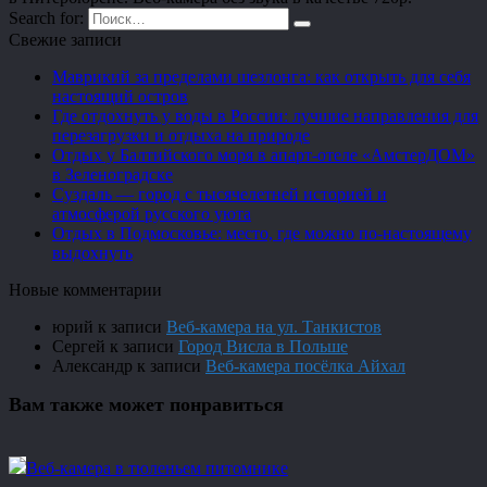
Search for:
Свежие записи
Маврикий за пределами шезлонга: как открыть для себя
настоящий остров
Где отдохнуть у воды в России: лучшие направления для
перезагрузки и отдыха на природе
Отдых у Балтийского моря в апарт-отеле «АмстерДОМ»
в Зеленоградске
Суздаль — город с тысячелетней историей и
атмосферой русского уюта
Отдых в Подмосковье: место, где можно по-настоящему
выдохнуть
Новые комментарии
юрий
к записи
Веб-камера на ул. Танкистов
Сергей
к записи
Город Висла в Польше
Александр
к записи
Веб-камера посёлка Айхал
Вам также может понравиться
Веб-камера в тюленьем питомнике