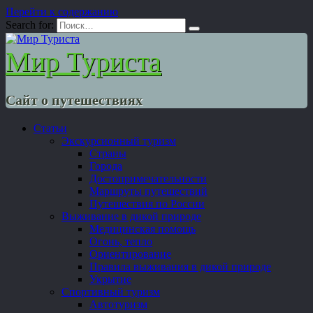
Перейти к содержанию
Search for:
Мир Туриста
Сайт о путешествиях
Статьи
Экскурсионный туризм
Страны
Города
Достопримечательности
Маршруты путешествий
Путешествия по России
Выживание в дикой природе
Медицинская помощь
Огонь, тепло
Ориентирование
Правила выживания в дикой природе
Укрытие
Спортивный туризм
Автотуризм