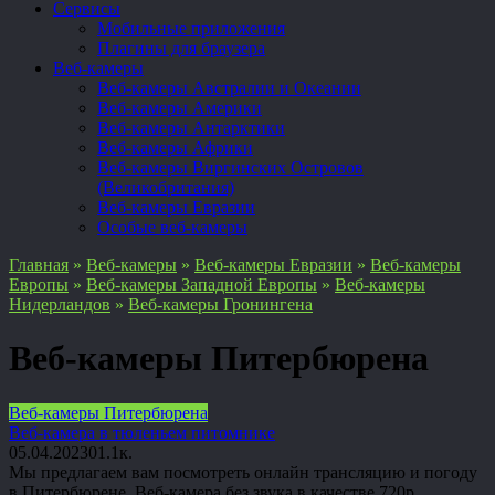
Сервисы
Мобильные приложения
Плагины для браузера
Веб-камеры
Веб-камеры Австралии и Океании
Веб-камеры Америки
Веб-камеры Антарктики
Веб-камеры Африки
Веб-камеры Виргинских Островов
(Великобритания)
Веб-камеры Евразии
Особые веб-камеры
Главная
»
Веб-камеры
»
Веб-камеры Евразии
»
Веб-камеры
Европы
»
Веб-камеры Западной Европы
»
Веб-камеры
Нидерландов
»
Веб-камеры Гронингена
Веб-камеры Питербюрена
Веб-камеры Питербюрена
Веб-камера в тюленьем питомнике
05.04.2023
0
1.1к.
Мы предлагаем вам посмотреть онлайн трансляцию и погоду
в Питербюрене. Веб-камера без звука в качестве 720p.