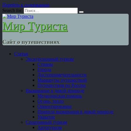
Перейти к содержанию
Search for:
Мир Туриста
Сайт о путешествиях
Статьи
Экскурсионный туризм
Страны
Города
Достопримечательности
Маршруты путешествий
Путешествия по России
Выживание в дикой природе
Медицинская помощь
Огонь, тепло
Ориентирование
Правила выживания в дикой природе
Укрытие
Спортивный туризм
Автотуризм