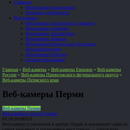
Сервисы
Мобильные приложения
Плагины для браузера
Веб-камеры
Веб-камеры Австралии и Океании
Веб-камеры Америки
Веб-камеры Антарктики
Веб-камеры Африки
Веб-камеры Виргинских Островов
(Великобритания)
Веб-камеры Евразии
Особые веб-камеры
Главная
»
Веб-камеры
»
Веб-камеры Евразии
»
Веб-камеры
России
»
Веб-камеры Приволжского федерального округа
»
Веб-камеры Пермского края
Веб-камеры Перми
Веб-камеры Перми
Веб-камера в центре Перми
03.10.2018
0
551
Веб-камера установлена в центре Перми и показывает одно из
самых красивых и посещаемых мест города — городскую