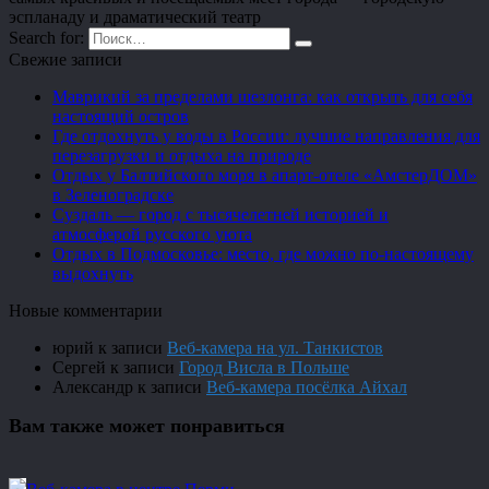
эспланаду и драматический театр
Search for:
Свежие записи
Маврикий за пределами шезлонга: как открыть для себя
настоящий остров
Где отдохнуть у воды в России: лучшие направления для
перезагрузки и отдыха на природе
Отдых у Балтийского моря в апарт-отеле «АмстерДОМ»
в Зеленоградске
Суздаль — город с тысячелетней историей и
атмосферой русского уюта
Отдых в Подмосковье: место, где можно по-настоящему
выдохнуть
Новые комментарии
юрий
к записи
Веб-камера на ул. Танкистов
Сергей
к записи
Город Висла в Польше
Александр
к записи
Веб-камера посёлка Айхал
Вам также может понравиться