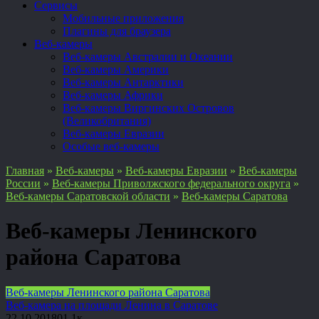
Сервисы
Мобильные приложения
Плагины для браузера
Веб-камеры
Веб-камеры Австралии и Океании
Веб-камеры Америки
Веб-камеры Антарктики
Веб-камеры Африки
Веб-камеры Виргинских Островов
(Великобритания)
Веб-камеры Евразии
Особые веб-камеры
Главная
»
Веб-камеры
»
Веб-камеры Евразии
»
Веб-камеры
России
»
Веб-камеры Приволжского федерального округа
»
Веб-камеры Саратовской области
»
Веб-камеры Саратова
Веб-камеры Ленинского
района Саратова
Веб-камеры Ленинского района Саратова
Веб-камера на площади Ленина в Саратове
22.10.2018
0
1.1к.