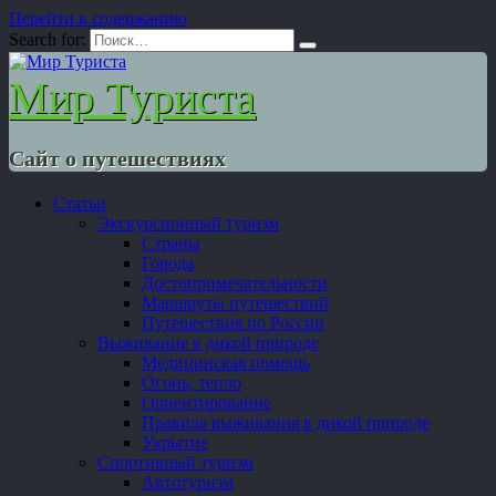
Перейти к содержанию
Search for:
Мир Туриста
Сайт о путешествиях
Статьи
Экскурсионный туризм
Страны
Города
Достопримечательности
Маршруты путешествий
Путешествия по России
Выживание в дикой природе
Медицинская помощь
Огонь, тепло
Ориентирование
Правила выживания в дикой природе
Укрытие
Спортивный туризм
Автотуризм