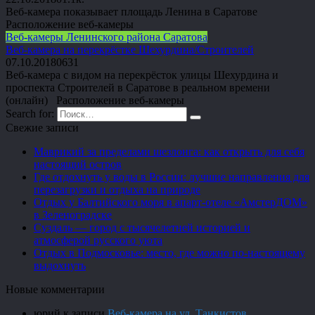
Веб-камера показывает площадь Ленина в Саратове
Расположение веб-камеры
Веб-камеры Ленинского района Саратова
Веб-камера на перекрёстке Шехурдина/Строителей
07.10.2018
0
631
Веб-камера с видом на перекрёсток улицы Шехурдина и
проспекта Строителей в Саратове в реальном времени
(онлайн) Расположение веб-камеры
Search for:
Свежие записи
Маврикий за пределами шезлонга: как открыть для себя
настоящий остров
Где отдохнуть у воды в России: лучшие направления для
перезагрузки и отдыха на природе
Отдых у Балтийского моря в апарт-отеле «АмстерДОМ»
в Зеленоградске
Суздаль — город с тысячелетней историей и
атмосферой русского уюта
Отдых в Подмосковье: место, где можно по-настоящему
выдохнуть
Новые комментарии
юрий
к записи
Веб-камера на ул. Танкистов