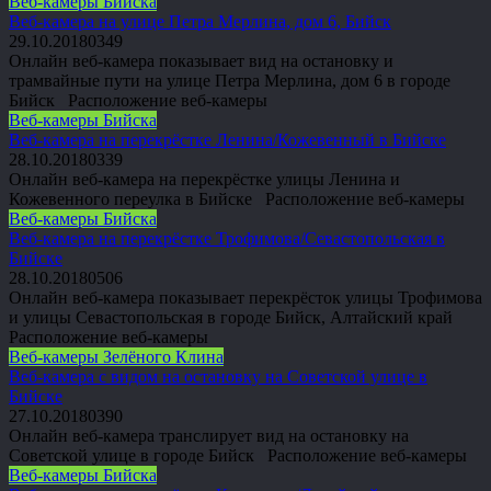
Веб-камеры Бийска
Веб-камера на улице Петра Мерлина, дом 6, Бийск
29.10.2018
0
349
Онлайн веб-камера показывает вид на остановку и
трамвайные пути на улице Петра Мерлина, дом 6 в городе
Бийск Расположение веб-камеры
Веб-камеры Бийска
Веб-камера на перекрёстке Ленина/Кожевенный в Бийске
28.10.2018
0
339
Онлайн веб-камера на перекрёстке улицы Ленина и
Кожевенного переулка в Бийске Расположение веб-камеры
Веб-камеры Бийска
Веб-камера на перекрёстке Трофимова/Севастопольская в
Бийске
28.10.2018
0
506
Онлайн веб-камера показывает перекрёсток улицы Трофимова
и улицы Севастопольская в городе Бийск, Алтайский край
Расположение веб-камеры
Веб-камеры Зелёного Клина
Веб-камера с видом на остановку на Советской улице в
Бийске
27.10.2018
0
390
Онлайн веб-камера транслирует вид на остановку на
Советской улице в городе Бийск Расположение веб-камеры
Веб-камеры Бийска