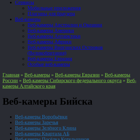
Сервисы
Мобильные приложения
Плагины для браузера
Веб-камеры
Веб-камеры Австралии и Океании
Веб-камеры Америки
Веб-камеры Антарктики
Веб-камеры Африки
Веб-камеры Виргинских Островов
(Великобритания)
Веб-камеры Евразии
Особые веб-камеры
Главная
»
Веб-камеры
»
Веб-камеры Евразии
»
Веб-камеры
России
»
Веб-камеры Сибирского федерального округа
»
Веб-
камеры Алтайского края
Веб-камеры Бийска
Веб-камеры Воробьёвки
Веб-камеры Заречья
Веб-камеры Зелёного Клина
Веб-камеры Квартала АБ
Веб-камеры Посёлка Котельщиков