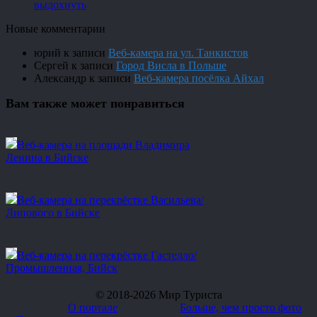
выдохнуть
Новые комментарии
юрий
к записи
Веб-камера на ул. Танкистов
Сергей
к записи
Город Висла в Польше
Александр
к записи
Веб-камера посёлка Айхал
Вам также может понравиться
Веб-камера на площади Владимира
Ленина в Бийске
Веб-камера на перекрёстке Васильева/
Липового в Бийске
Веб-камера на перекрёстке Гастелло/
Промышленная, Бийск
© 2018-2026 Мир Туриста
О портале
Больше, чем просто фото