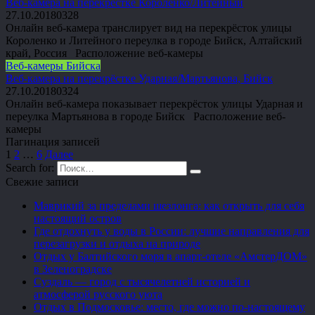
Веб-камера на перекрёстке Короленко/Литейный
27.10.2018
0
328
Онлайн веб-камера транслирует вид на перекрёсток улицы
Короленко и Литейного переулка в городе Бийск, Алтайский
край, Россия Расположение веб-камеры
Веб-камеры Бийска
Веб-камера на перекрёстке Ударная/Мартьянова, Бийск
27.10.2018
0
324
Онлайн веб-камера показывает перекрёсток улицы Ударная и
переулка Мартьянова в городе Бийск Расположение веб-
камеры
Пагинация записей
1
2
…
6
Далее
Search for:
Свежие записи
Маврикий за пределами шезлонга: как открыть для себя
настоящий остров
Где отдохнуть у воды в России: лучшие направления для
перезагрузки и отдыха на природе
Отдых у Балтийского моря в апарт-отеле «АмстерДОМ»
в Зеленоградске
Суздаль — город с тысячелетней историей и
атмосферой русского уюта
Отдых в Подмосковье: место, где можно по-настоящему