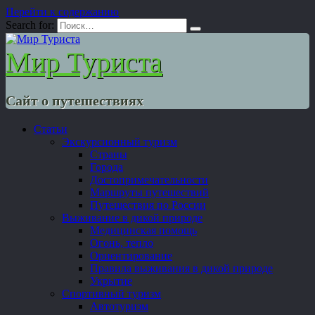
Перейти к содержанию
Search for:
Мир Туриста
Сайт о путешествиях
Статьи
Экскурсионный туризм
Страны
Города
Достопримечательности
Маршруты путешествий
Путешествия по России
Выживание в дикой природе
Медицинская помощь
Огонь, тепло
Ориентирование
Правила выживания в дикой природе
Укрытие
Спортивный туризм
Автотуризм