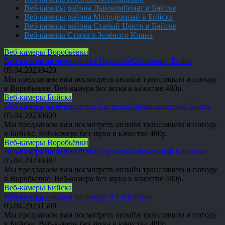
Веб-камеры района Льнокомбинат в Бийске
Веб-камеры района Молодёжный в Бийске
Веб-камеры района Старый Центр в Бийске
Веб-камеры Старого Зелёного Клина
Веб-камеры Воробьёвки
Веб-камера на перекрёстке Горького/Сосновый, Бийск
05.04.2023
0
420
Мы предлагаем вам посмотреть онлайн трансляцию и погоду
в Воробьевке. Веб-камера без звука в качестве 480p.
Веб-камеры Бийска
Веб-камера на перекрёстке Гастелло/Промышленная, Бийск
05.04.2023
0
609
Мы предлагаем вам посмотреть онлайн трансляцию и погоду
в Бийске. Веб-камера без звука в качестве 480p.
Веб-камеры Воробьёвки
Веб-камера на перекрёстке Горького/Ключевской в Бийске
05.04.2023
0
387
Мы предлагаем вам посмотреть онлайн трансляцию и погоду
в Воробьевке. Веб-камера без звука в качестве 480p.
Веб-камеры Бийска
Веб-камера с видом на школу №1 в Бийске
05.04.2023
1
568
Мы предлагаем вам посмотреть онлайн трансляцию и погоду
в Бийске. Веб-камера без звука в качестве 480p.