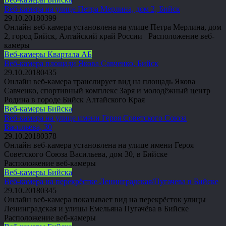
Веб-камера на улице Петра Мерлина, дом 2, Бийск
29.10.2018
0
399
Онлайн веб-камера установлена на улице Петра Мерлина, дом
2, город Бийск, Алтайский край России Расположение веб-
камеры
Веб-камеры Квартала АБ
Веб-камера площади Якова Савченко, Бийск
29.10.2018
0
435
Онлайн веб-камера транслирует вид на площадь Якова
Савченко, спортивный комплекс Заря и молодёжный центр
Родина в городе Бийск Алтайского Края
Веб-камеры Бийска
Веб-камера на улице имени Героя Советского Союза
Васильева, 30
29.10.2018
0
378
Онлайн веб-камера установлена на улице имени Героя
Советского Союза Васильева, дом 30, в Бийске
Расположение веб-камеры
Веб-камеры Бийска
Веб-камера на перекрёстке Ленинградская/Пугачева в Бийске
29.10.2018
0
345
Онлайн веб-камера показывает вид на перекрёсток улицы
Ленинградская и улицы Емельяна Пугачёва в Бийске
Расположение веб-камеры