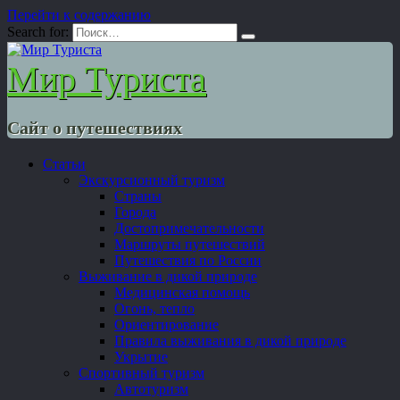
Перейти к содержанию
Search for:
Мир Туриста
Сайт о путешествиях
Статьи
Экскурсионный туризм
Страны
Города
Достопримечательности
Маршруты путешествий
Путешествия по России
Выживание в дикой природе
Медицинская помощь
Огонь, тепло
Ориентирование
Правила выживания в дикой природе
Укрытие
Спортивный туризм
Автотуризм