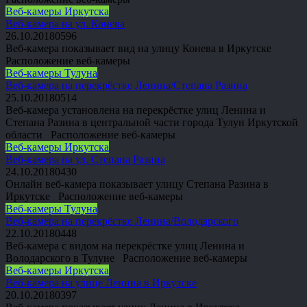
Веб-камеры Иркутска
Веб-камера на ул. Конева
26.10.2018
0
596
Веб-камера показывает вид на улицу Конева в Иркутске
Расположение веб-камеры
Веб-камеры Тулуна
Веб-камера на перекрёстке Ленина/Степана Разина
25.10.2018
0
514
Веб-камера установлена на перекрёстке улиц Ленина и
Степана Разина в центральной части города Тулун Иркутской
области Расположение веб-камеры
Веб-камеры Иркутска
Веб-камера на ул. Степана Разина
24.10.2018
0
430
Онлайн веб-камера показывает улицу Степана Разина в
Иркутске Расположение веб-камеры
Веб-камеры Тулуна
Веб-камера на перекрёстке Ленина/Володарского
22.10.2018
0
448
Веб-камера с видом на перекрёстке улиц Ленина и
Володарского в Тулуне Расположение веб-камеры
Веб-камеры Иркутска
Веб-камера на улице Ленина в Иркутске
20.10.2018
0
397