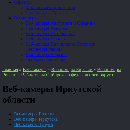
Сервисы
Мобильные приложения
Плагины для браузера
Веб-камеры
Веб-камеры Австралии и Океании
Веб-камеры Америки
Веб-камеры Антарктики
Веб-камеры Африки
Веб-камеры Виргинских Островов
(Великобритания)
Веб-камеры Евразии
Особые веб-камеры
Главная
»
Веб-камеры
»
Веб-камеры Евразии
»
Веб-камеры
России
»
Веб-камеры Сибирского федерального округа
Веб-камеры Иркутской
области
Веб-камеры Братска
Веб-камеры Иркутска
Веб-камеры Тулуна