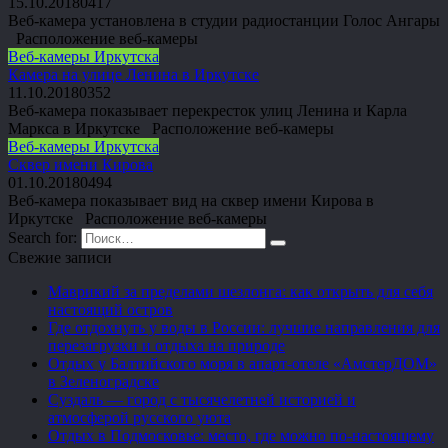
15.10.2018
0
417
Веб-камера установлена в студии радиостанции Голос Ангары
Расположение веб-камеры
Веб-камеры Иркутска
Камера на улице Ленина в Иркутске
11.10.2018
0
352
Веб-камера показывает перекресток улиц Ленина и Карла
Маркса в Иркутске Расположение веб-камеры
Веб-камеры Иркутска
Сквер имени Кирова
01.10.2018
0
494
Веб-камера показывает вид на сквер имени Кирова в
Иркутске Расположение веб-камеры
Search for:
Свежие записи
Маврикий за пределами шезлонга: как открыть для себя
настоящий остров
Где отдохнуть у воды в России: лучшие направления для
перезагрузки и отдыха на природе
Отдых у Балтийского моря в апарт-отеле «АмстерДОМ»
в Зеленоградске
Суздаль — город с тысячелетней историей и
атмосферой русского уюта
Отдых в Подмосковье: место, где можно по-настоящему