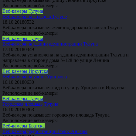
Веб-камера показывает улицу Ленина в Иркутске
Расположение веб-камеры
Веб-камеры Тулуна
Веб-камера на кольце в Тулуне
18.10.2018
0
532
Веб-камера показывает железнодорожный вокзал Тулуна
Расположение веб-камеры
Веб-камеры Тулуна
Веб-камера на здании администрации Тулуна
17.10.2018
0
349
Веб-камера установлена на здании администрации Тулуна и
направлена в сторону дома №128 по улице Ленина
Расположение веб-камеры
Веб-камеры Иркутска
Веб-камера на улице Урицкого
16.10.2018
0
630
Веб-камера показывает вид на улицу Урицкого в Иркутске
Расположение веб-камеры
Веб-камеры Тулуна
Городская площадь Тулуна
16.10.2018
0
363
Веб-камера показывает городскую площадь Тулуна
Расположение веб-камеры
Веб-камеры Братска
Веб-камера радиостанции Голос Ангары