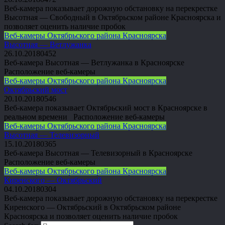
Веб-камера показывает дорожную обстановку на перекрестке
Высотная — Свободный в Октябрьском районе Красноярска и
позволяет оценить наличие пробок
Веб-камеры Октябрьского района Красноярска
Высотная — Ветлужанка
26.10.2018
0
452
Веб-камера Высотная — Ветлужанка в Красноярске
Расположение веб-камеры
Веб-камеры Октябрьского района Красноярска
Октябрьский мост
20.10.2018
0
546
Веб-камера показывает Октябрьский мост в Красноярске в
реальном времени Расположение веб-камеры
Веб-камеры Октябрьского района Красноярска
Высотная — Телевизорный
15.10.2018
0
365
Веб-камера Высотная — Телевизорный в Красноярске
Расположение веб-камеры
Веб-камеры Октябрьского района Красноярска
Киренского — Октябрьский
04.10.2018
0
304
Веб-камера показывает дорожную обстановку на перекрестке
Киренского — Октябрьский в Октябрьском районе
Красноярска и позволяет оценить наличие пробок