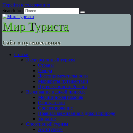
Перейти к содержанию
Search for:
Мир Туриста
Сайт о путешествиях
Статьи
Экскурсионный туризм
Страны
Города
Достопримечательности
Маршруты путешествий
Путешествия по России
Выживание в дикой природе
Медицинская помощь
Огонь, тепло
Ориентирование
Правила выживания в дикой природе
Укрытие
Спортивный туризм
Автотуризм