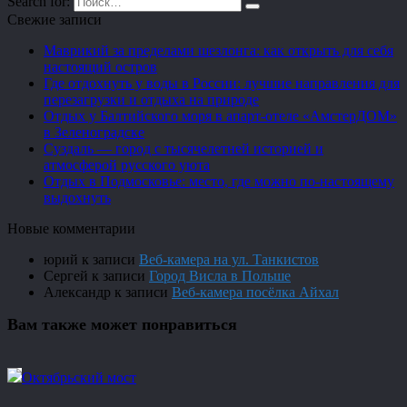
Search for:
Свежие записи
Маврикий за пределами шезлонга: как открыть для себя
настоящий остров
Где отдохнуть у воды в России: лучшие направления для
перезагрузки и отдыха на природе
Отдых у Балтийского моря в апарт-отеле «АмстерДОМ»
в Зеленоградске
Суздаль — город с тысячелетней историей и
атмосферой русского уюта
Отдых в Подмосковье: место, где можно по-настоящему
выдохнуть
Новые комментарии
юрий
к записи
Веб-камера на ул. Танкистов
Сергей
к записи
Город Висла в Польше
Александр
к записи
Веб-камера посёлка Айхал
Вам также может понравиться
Октябрьский мост