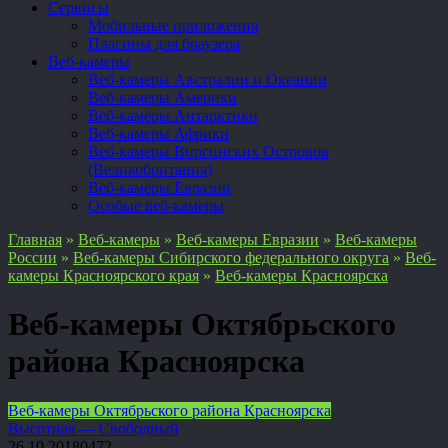
Сервисы
Мобильные приложения
Плагины для браузера
Веб-камеры
Веб-камеры Австралии и Океании
Веб-камеры Америки
Веб-камеры Антарктики
Веб-камеры Африки
Веб-камеры Виргинских Островов
(Великобритания)
Веб-камеры Евразии
Особые веб-камеры
Главная
»
Веб-камеры
»
Веб-камеры Евразии
»
Веб-камеры
России
»
Веб-камеры Сибирского федерального округа
»
Веб-
камеры Красноярского края
»
Веб-камеры Красноярска
Веб-камеры Октябрьского
района Красноярска
Веб-камеры Октябрьского района Красноярска
Высотная — Свободный
26.10.2018
0
472