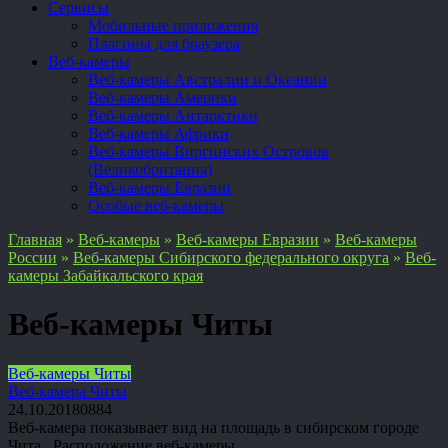
Сервисы
Мобильные приложения
Плагины для браузера
Веб-камеры
Веб-камеры Австралии и Океании
Веб-камеры Америки
Веб-камеры Антарктики
Веб-камеры Африки
Веб-камеры Виргинских Островов
(Великобритания)
Веб-камеры Евразии
Особые веб-камеры
Главная
»
Веб-камеры
»
Веб-камеры Евразии
»
Веб-камеры
России
»
Веб-камеры Сибирского федерального округа
»
Веб-
камеры Забайкальского края
Веб-камеры Читы
Веб-камеры Читы
Веб-камера Читы
24.10.2018
0
884
Веб-камера показывает вид на площадь в сибирском городе
Чита Расположение веб-камеры