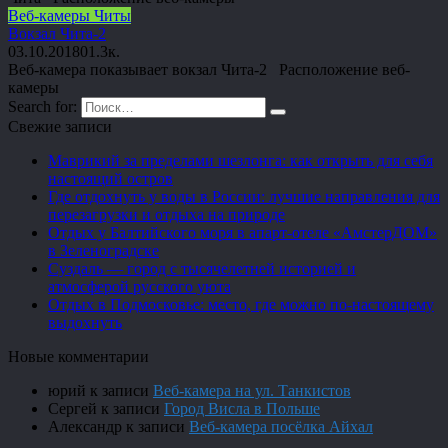
Веб-камеры Читы
Вокзал Чита-2
03.10.2018
0
1.3к.
Веб-камера показывает вокзал Чита-2 Расположение веб-
камеры
Search for:
Свежие записи
Маврикий за пределами шезлонга: как открыть для себя
настоящий остров
Где отдохнуть у воды в России: лучшие направления для
перезагрузки и отдыха на природе
Отдых у Балтийского моря в апарт-отеле «АмстерДОМ»
в Зеленоградске
Суздаль — город с тысячелетней историей и
атмосферой русского уюта
Отдых в Подмосковье: место, где можно по-настоящему
выдохнуть
Новые комментарии
юрий
к записи
Веб-камера на ул. Танкистов
Сергей
к записи
Город Висла в Польше
Александр
к записи
Веб-камера посёлка Айхал