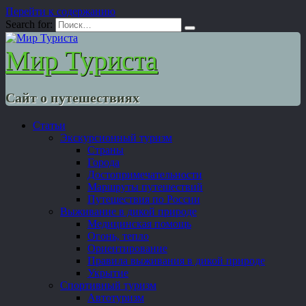
Перейти к содержанию
Search for:
Мир Туриста
Сайт о путешествиях
Статьи
Экскурсионный туризм
Страны
Города
Достопримечательности
Маршруты путешествий
Путешествия по России
Выживание в дикой природе
Медицинская помощь
Огонь, тепло
Ориентирование
Правила выживания в дикой природе
Укрытие
Спортивный туризм
Автотуризм