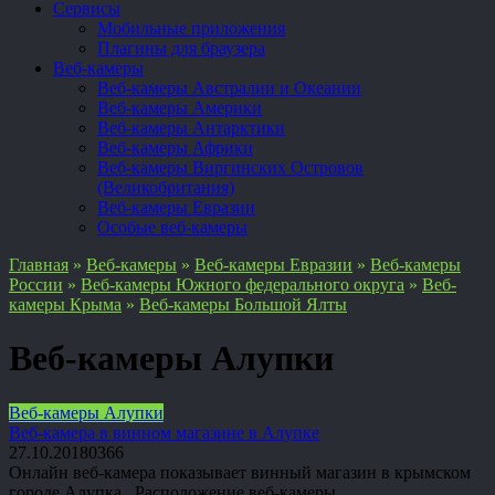
Сервисы
Мобильные приложения
Плагины для браузера
Веб-камеры
Веб-камеры Австралии и Океании
Веб-камеры Америки
Веб-камеры Антарктики
Веб-камеры Африки
Веб-камеры Виргинских Островов
(Великобритания)
Веб-камеры Евразии
Особые веб-камеры
Главная
»
Веб-камеры
»
Веб-камеры Евразии
»
Веб-камеры
России
»
Веб-камеры Южного федерального округа
»
Веб-
камеры Крыма
»
Веб-камеры Большой Ялты
Веб-камеры Алупки
Веб-камеры Алупки
Веб-камера в винном магазине в Алупке
27.10.2018
0
366
Онлайн веб-камера показывает винный магазин в крымском
городе Алупка Расположение веб-камеры