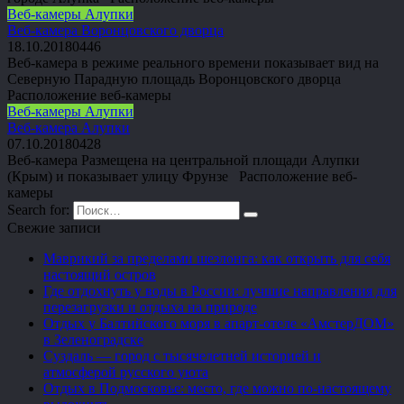
Веб-камеры Алупки
Веб-камера Воронцовского дворца
18.10.2018
0
446
Веб-камера в режиме реального времени показывает вид на
Северную Парадную площадь Воронцовского дворца
Расположение веб-камеры
Веб-камеры Алупки
Веб-камера Алупки
07.10.2018
0
428
Веб-камера Размещена на центральной площади Алупки
(Крым) и показывает улицу Фрунзе Расположение веб-
камеры
Search for:
Свежие записи
Маврикий за пределами шезлонга: как открыть для себя
настоящий остров
Где отдохнуть у воды в России: лучшие направления для
перезагрузки и отдыха на природе
Отдых у Балтийского моря в апарт-отеле «АмстерДОМ»
в Зеленоградске
Суздаль — город с тысячелетней историей и
атмосферой русского уюта
Отдых в Подмосковье: место, где можно по-настоящему