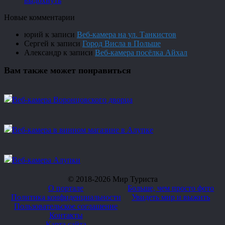
выдохнуть
Новые комментарии
юрий
к записи
Веб-камера на ул. Танкистов
Сергей
к записи
Город Висла в Польше
Александр
к записи
Веб-камера посёлка Айхал
Вам также может понравиться
Веб-камера Воронцовского дворца
Веб-камера в винном магазине в Алупке
Веб-камера Алупки
© 2018-2026 Мир Туриста
О портале
Больше, чем просто фото
Политика конфиденциальности
Увидеть мир и выжить
Пользовательское соглашение
Контакты
Карта сайта