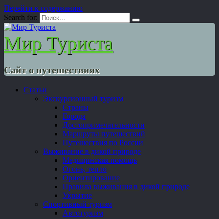
Перейти к содержанию
Search for:
Мир Туриста
Сайт о путешествиях
Статьи
Экскурсионный туризм
Страны
Города
Достопримечательности
Маршруты путешествий
Путешествия по России
Выживание в дикой природе
Медицинская помощь
Огонь, тепло
Ориентирование
Правила выживания в дикой природе
Укрытие
Спортивный туризм
Автотуризм