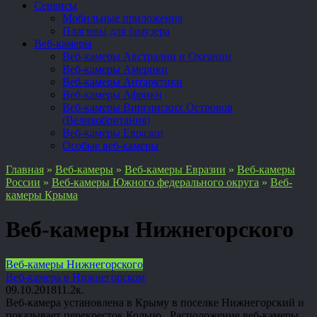
Сервисы
Мобильные приложения
Плагины для браузера
Веб-камеры
Веб-камеры Австралии и Океании
Веб-камеры Америки
Веб-камеры Антарктики
Веб-камеры Африки
Веб-камеры Виргинских Островов
(Великобритания)
Веб-камеры Евразии
Особые веб-камеры
Главная
»
Веб-камеры
»
Веб-камеры Евразии
»
Веб-камеры
России
»
Веб-камеры Южного федерального округа
»
Веб-
камеры Крыма
Веб-камеры Нижнегорского
Веб-камеры Нижнегорского
Веб-камера в Нижнегорском
09.10.2018
1
1.2к.
Веб-камера установлена в Крыму в поселке Нижнегорский и
показывает перекресток Кольцо Расположение веб-камеры