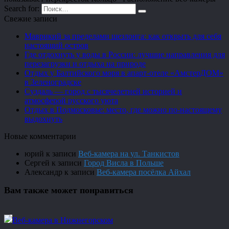
Search for:
Свежие записи
Маврикий за пределами шезлонга: как открыть для себя
настоящий остров
Где отдохнуть у воды в России: лучшие направления для
перезагрузки и отдыха на природе
Отдых у Балтийского моря в апарт-отеле «АмстерДОМ»
в Зеленоградске
Суздаль — город с тысячелетней историей и
атмосферой русского уюта
Отдых в Подмосковье: место, где можно по-настоящему
выдохнуть
Новые комментарии
юрий
к записи
Веб-камера на ул. Танкистов
Сергей
к записи
Город Висла в Польше
Александр
к записи
Веб-камера посёлка Айхал
Вам также может понравиться
Веб-камера в Нижнегорском