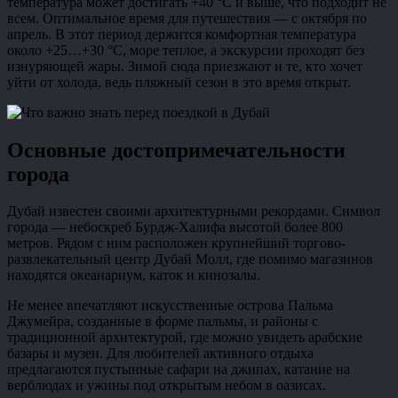
температура может достигать +40 °C и выше, что подходит не
всем. Оптимальное время для путешествия — с октября по
апрель. В этот период держится комфортная температура
около +25…+30 °C, море теплое, а экскурсии проходят без
изнуряющей жары. Зимой сюда приезжают и те, кто хочет
уйти от холода, ведь пляжный сезон в это время открыт.
Основные достопримечательности
города
Дубай известен своими архитектурными рекордами. Символ
города — небоскреб Бурдж-Халифа высотой более 800
метров. Рядом с ним расположен крупнейший торгово-
развлекательный центр Дубай Молл, где помимо магазинов
находятся океанариум, каток и кинозалы.
Не менее впечатляют искусственные острова Пальма
Джумейра, созданные в форме пальмы, и районы с
традиционной архитектурой, где можно увидеть арабские
базары и музеи. Для любителей активного отдыха
предлагаются пустынные сафари на джипах, катание на
верблюдах и ужины под открытым небом в оазисах.