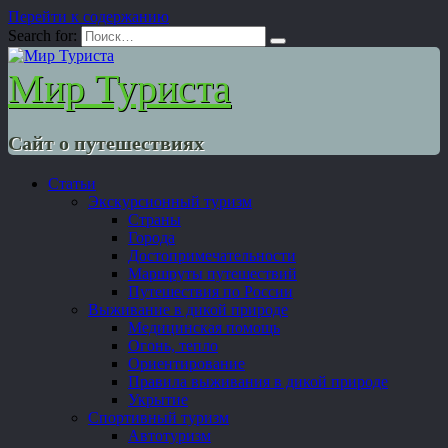
Перейти к содержанию
Search for:
Мир Туриста
Сайт о путешествиях
Статьи
Экскурсионный туризм
Страны
Города
Достопримечательности
Маршруты путешествий
Путешествия по России
Выживание в дикой природе
Медицинская помощь
Огонь, тепло
Ориентирование
Правила выживания в дикой природе
Укрытие
Спортивный туризм
Автотуризм