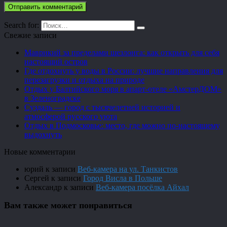
Search for:
Свежие записи
Маврикий за пределами шезлонга: как открыть для себя
настоящий остров
Где отдохнуть у воды в России: лучшие направления для
перезагрузки и отдыха на природе
Отдых у Балтийского моря в апарт-отеле «АмстерДОМ»
в Зеленоградске
Суздаль — город с тысячелетней историей и
атмосферой русского уюта
Отдых в Подмосковье: место, где можно по-настоящему
выдохнуть
Новые комментарии
юрий
к записи
Веб-камера на ул. Танкистов
Сергей
к записи
Город Висла в Польше
Александр
к записи
Веб-камера посёлка Айхал
Вам также может понравиться