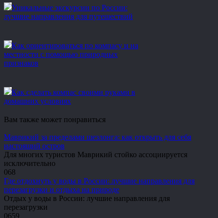
Уникальные экскурсии по России:
лучшие направления для путешествий
Как ориентироваться по компасу и на
местности с помощью природных
признаков
Как сделать компас своими руками в
домашних условиях
Вам также может понравиться
Маврикий за пределами шезлонга: как открыть для себя
настоящий остров
Для многих туристов Маврикий стойко ассоциируется
исключительно
0
68
Где отдохнуть у воды в России: лучшие направления для
перезагрузки и отдыха на природе
Отдых у воды в России: лучшие направления для
перезагрузки
0
659