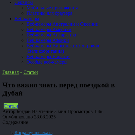
Сервисы
Мобильные приложения
Плагины для браузера
Веб-камеры
Веб-камеры Австралии и Океании
Веб-камеры Америки
Веб-камеры Антарктики
Веб-камеры Африки
Веб-камеры Виргинских Островов
(Великобритания)
Веб-камеры Евразии
Особые веб-камеры
Главная
»
Статьи
Что важно знать перед поездкой в
Дубай
Статьи
Автор
Богдан
На чтение
3 мин
Просмотров
1.4к.
Опубликовано
28.08.2025
Содержание
Когда лучше ехать