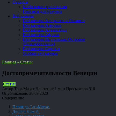
Сервисы
Мобильные приложения
Плагины для браузера
Веб-камеры
Веб-камеры Австралии и Океании
Веб-камеры Америки
Веб-камеры Антарктики
Веб-камеры Африки
Веб-камеры Виргинских Островов
(Великобритания)
Веб-камеры Евразии
Особые веб-камеры
Главная
»
Статьи
Достопримечательности Венеции
Статьи
Автор
Tour-Master
На чтение
1 мин
Просмотров
510
Опубликовано
26.09.2020
Содержание
Площадь Сан-Марко
Дворец Дожей