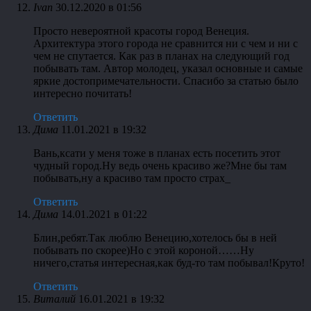
Ivan
30.12.2020 в 01:56
Просто невероятной красоты город Венеция.
Архитектура этого города не сравнится ни с чем и ни с
чем не спутается. Как раз в планах на следующий год
побывать там. Автор молодец, указал основные и самые
яркие достопримечательности. Спасибо за статью было
интересно почитать!
Ответить
Дима
11.01.2021 в 19:32
Вань,ксати у меня тоже в планах есть посетить этот
чудный город.Ну ведь очень красиво же?Мне бы там
побывать,ну а красиво там просто страх_
Ответить
Дима
14.01.2021 в 01:22
Блин,ребят.Так люблю Венецию,хотелось бы в ней
побывать по скорее)Но с этой короной……Ну
ничего,статья интересная,как буд-то там побывал!Круто!
Ответить
Виталий
16.01.2021 в 19:32