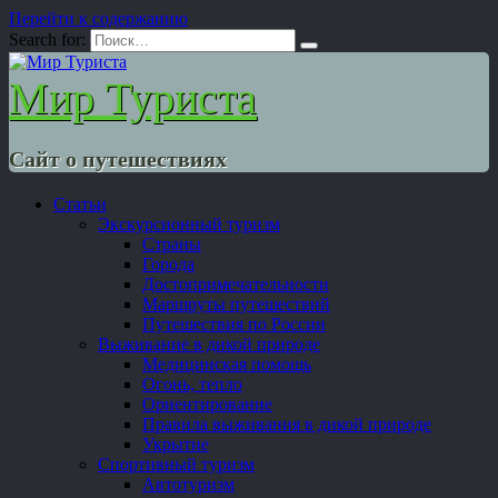
Перейти к содержанию
Search for:
Мир Туриста
Сайт о путешествиях
Статьи
Экскурсионный туризм
Страны
Города
Достопримечательности
Маршруты путешествий
Путешествия по России
Выживание в дикой природе
Медицинская помощь
Огонь, тепло
Ориентирование
Правила выживания в дикой природе
Укрытие
Спортивный туризм
Автотуризм