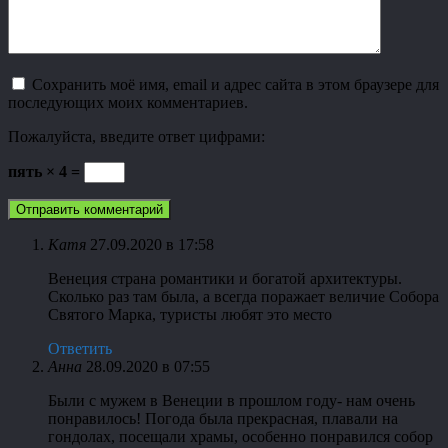
Сохранить моё имя, email и адрес сайта в этом браузере для
последующих моих комментариев.
Пожалуйста, введите ответ цифрами:
пять × 4 =
Катя
27.09.2020 в 17:58
Венеция страна романтики и богатой архитектуры.
Сколько раз там была, а всегда поражает величие Собора
Святого Марка, туристы любят это место
Ответить
Анна
28.09.2020 в 07:55
Были с мужем в Венеции в прошлом году- нам очень
понравилось! Погода была прекрасная, плавали на
гондолах, посещали храмы, особенно понравился собор