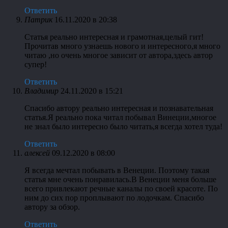
Ответить
Патрик
16.11.2020 в 20:38
Статья реально интересная и грамотная,целый гит!
Прочитав много узнаешь нового и интересного,я много
читаю ,но очень многое зависит от автора,здесь автор
супер!
Ответить
Владимир
24.11.2020 в 15:21
Спасибо автору реально интересная и познавательная
статья.Я реально пока читал побывал Винеции,многое
не знал было интересно было читать,я всегда хотел туда!
Ответить
алексей
09.12.2020 в 08:00
Я всегда мечтал побывать в Венеции. Поэтому такая
статья мне очень понравилась.В Венеции меня больше
всего привлекают речные каналы по своей красоте. По
ним до сих пор проплывают по лодочкам. Спасибо
автору за обзор.
Ответить