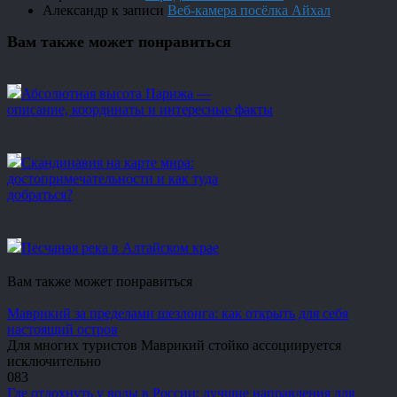
Александр
к записи
Веб-камера посёлка Айхал
Вам также может понравиться
Абсолютная высота Парижа —
описание, координаты и интересные факты
Скандинавия на карте мира:
достопримечательности и как туда
добраться?
Песчаная река в Алтайском крае
Вам также может понравиться
Маврикий за пределами шезлонга: как открыть для себя
настоящий остров
Для многих туристов Маврикий стойко ассоциируется
исключительно
0
83
Где отдохнуть у воды в России: лучшие направления для