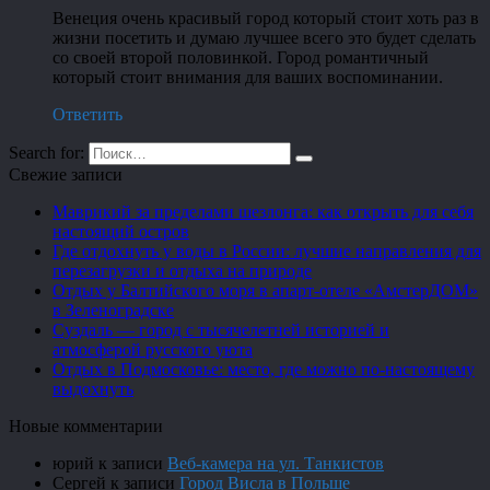
Венеция очень красивый город который стоит хоть раз в
жизни посетить и думаю лучшее всего это будет сделать
со своей второй половинкой. Город романтичный
который стоит внимания для ваших воспоминании.
Ответить
Search for:
Свежие записи
Маврикий за пределами шезлонга: как открыть для себя
настоящий остров
Где отдохнуть у воды в России: лучшие направления для
перезагрузки и отдыха на природе
Отдых у Балтийского моря в апарт-отеле «АмстерДОМ»
в Зеленоградске
Суздаль — город с тысячелетней историей и
атмосферой русского уюта
Отдых в Подмосковье: место, где можно по-настоящему
выдохнуть
Новые комментарии
юрий
к записи
Веб-камера на ул. Танкистов
Сергей
к записи
Город Висла в Польше