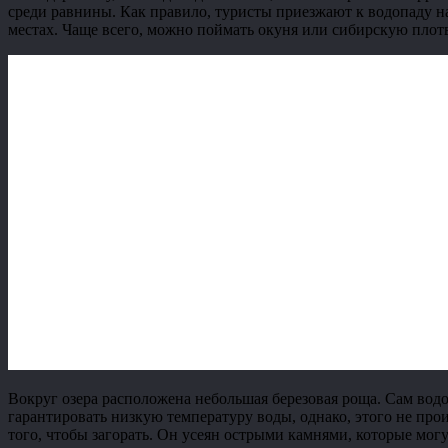
среди равнины. Как правило, туристы приезжают к водопаду на 
местах. Чаще всего, можно поймать окуня или сибирскую плотв
Вокруг озера расположена небольшая березовая роща. Сам водо
гарантировать низкую температуру воды, однако, этого не про
того, чтобы загорать. Он усеян острыми камнями, которые мог