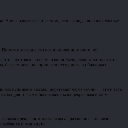
да. А возвращаться есть к чему: теплая вода, восхитительные
Поэтому легенд о его возникновении просто нет.
ого, что грунтовые воды мешали добыче, люди покинули это
, без ремонта, она пришла в негодность и обвалилась.
вшаяся слишком высоко, перетекает через камни — это и есть
хотя бы для того, чтобы насладиться прекрасным видом.
 о таком прекрасном месте отдыха, разошлись в первую
порыбачить и отдохнуть.