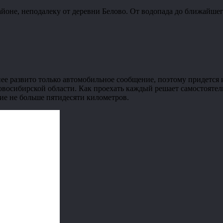
айоне, неподалеку от деревни Белово. От водопада до ближайше
нее развито только автомобильное сообщение, поэтому придется 
овосибирской области. Как проехать каждый решает самостояте
ние не больше пятидесяти километров.