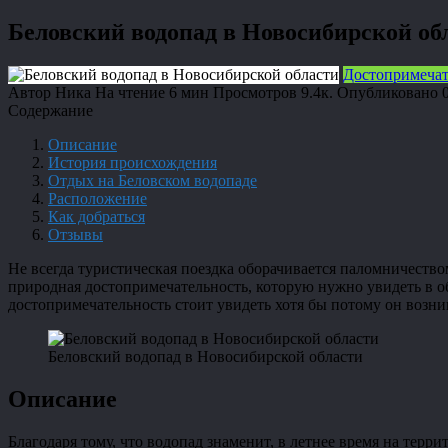
Беловский водопад в Новосибирской об
Достопримечат
Автор
Ника
На чтение
6 мин
Просмотров
9.4к.
Опубликовано
Содержание
Описание
История происхождения
Отдых на Беловском водопаде
Расположение
Как добраться
Отзывы
Не всегда туристическая поездка оборачивается паломничество
природная достопримечательность, которую нужно увидеть в о
достопримечательность стоит увидеть хотя бы потому он возни
Беловский водопад в Новосибирской области
Описание
Благодаря тому, что водопад знаменит, в летнее время на терр