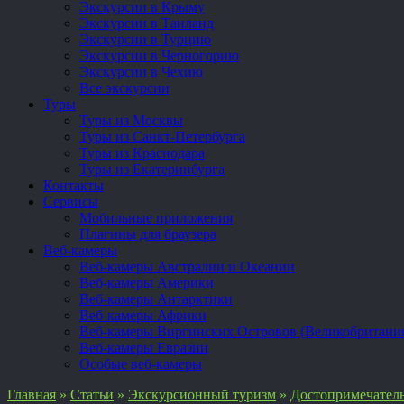
Экскурсии в Крыму
Экскурсии в Таиланд
Экскурсии в Турцию
Экскурсии в Черногорию
Экскурсии в Чехию
Все экскурсии
Туры
Туры из Москвы
Туры из Санкт-Петербурга
Туры из Краснодара
Туры из Екатеринбурга
Контакты
Сервисы
Мобильные приложения
Плагины для браузера
Веб-камеры
Веб-камеры Австралии и Океании
Веб-камеры Америки
Веб-камеры Антарктики
Веб-камеры Африки
Веб-камеры Виргинских Островов (Великобритани
Веб-камеры Евразии
Особые веб-камеры
Главная
»
Статьи
»
Экскурсионный туризм
»
Достопримечател