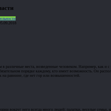
ласти
ельности
05.09.2018
м в различные места, возведенные человеком. Например, как и 
бязательном порядке каждому, кто имеет возможность. Он расп
к на равнине, где нет гор или возвышенностей.
итории вокруг него всегда много людей: палатки, веселые семьи,