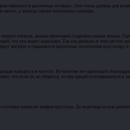
ором образуются различные полянки. Они очень удобны для раз
 много, а запруда совсем небольшого размера.
 В первую очередь, можно принимать гидромассажные ванны. Одн
людей, тех кто жарит шашлыки. Так как рыбалка в этих местах до
вокруг костров устраиваются различные песнопения под гитару и
пада находится в чистоте. Во многом это произошло благодаря 
ет, что если он не уберется, то ему придётся возвращаться в з
статочное развитие инфраструктуры. До водопада нельзя доехат