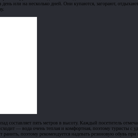
день или на несколько дней. Они купаются, загорают, отдыхают 
у.
пад составляет пять метров в высоту. Каждый посетитель отмеч
исходит — вода очень теплая и комфортная, поэтому туристы с у
ут ранить, поэтому рекомендуется надевать резиновую обувь при