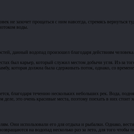
овек не захочет прощаться с ним навсегда, стремясь вернуться ту
потоком воды.
тей, данный водопад произошел благодаря действиям человека. 
местах был карьер, который служил местом добычи угля. Из-за т
бу, которая должна была сдерживать поток, однако, со временем
тся, благодаря течению нескольких небольших рек. Вода, подня
м деле, это очень красивые места, поэтому поехать в них стоит 
лям. Они использовали его для отдыха и рыбалки. Однако, вести
возвращаются на водопад несколько раз за лето, для того чтобы 