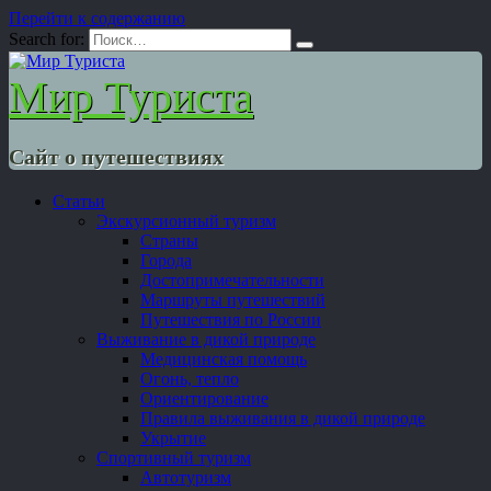
Перейти к содержанию
Search for:
Мир Туриста
Сайт о путешествиях
Статьи
Экскурсионный туризм
Страны
Города
Достопримечательности
Маршруты путешествий
Путешествия по России
Выживание в дикой природе
Медицинская помощь
Огонь, тепло
Ориентирование
Правила выживания в дикой природе
Укрытие
Спортивный туризм
Автотуризм