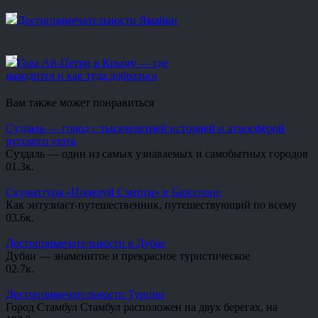
Достопримечательности Ямайки
Гора Ай-Петри в Крыму — где
находится и как туда добраться
Вам также может понравиться
Суздаль — город с тысячелетней историей и атмосферой
русского уюта
Суздаль — один из самых узнаваемых и самобытных городов
0
1.3к.
Скульптура «Поцелуй Смерти» в Барселоне
Как энтузиаст-путешественник, путешествующий по всему
0
3.6к.
Достопримечательности в Дубае
Дубаи — знаменитое и прекрасное туристическое
0
2.7к.
Достопримечательности Турции
Город Стамбул Стамбул расположен на двух берегах, на