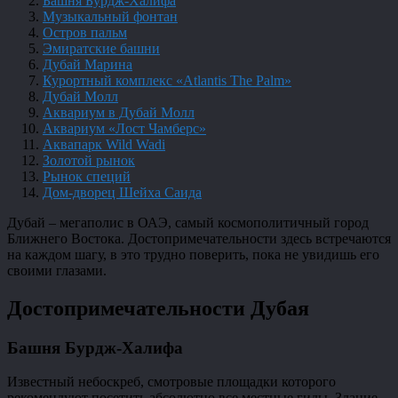
Башня Бурдж-Халифа
Музыкальный фонтан
Остров пальм
Эмиратские башни
Дубай Марина
Курортный комплекс «Atlantis The Palm»
Дубай Молл
Аквариум в Дубай Молл
Аквариум «Лост Чамберс»
Аквапарк Wild Wadi
Золотой рынок
Рынок специй
Дом-дворец Шейха Саида
Дубай – мегаполис в ОАЭ, самый космополитичный город
Ближнего Востока. Достопримечательности здесь встречаются
на каждом шагу, в это трудно поверить, пока не увидишь его
своими глазами.
Достопримечательности Дубая
Башня Бурдж-Халифа
Известный небоскреб, смотровые площадки которого
рекомендуют посетить абсолютно все местные гиды. Здание