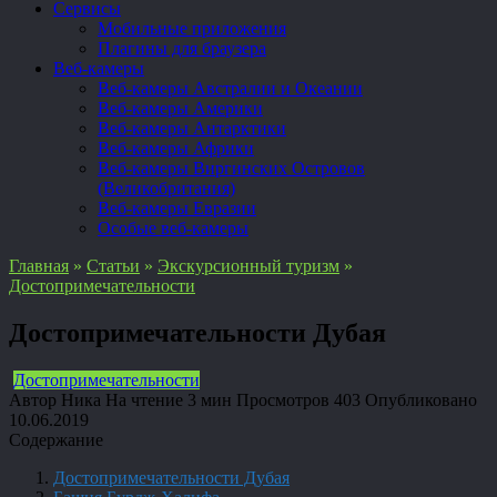
Сервисы
Мобильные приложения
Плагины для браузера
Веб-камеры
Веб-камеры Австралии и Океании
Веб-камеры Америки
Веб-камеры Антарктики
Веб-камеры Африки
Веб-камеры Виргинских Островов
(Великобритания)
Веб-камеры Евразии
Особые веб-камеры
Главная
»
Статьи
»
Экскурсионный туризм
»
Достопримечательности
Достопримечательности Дубая
Достопримечательности
Автор
Ника
На чтение
3 мин
Просмотров
403
Опубликовано
10.06.2019
Содержание
Достопримечательности Дубая