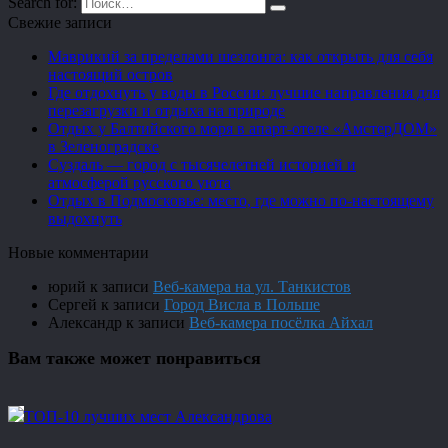
Search for:
Свежие записи
Маврикий за пределами шезлонга: как открыть для себя
настоящий остров
Где отдохнуть у воды в России: лучшие направления для
перезагрузки и отдыха на природе
Отдых у Балтийского моря в апарт-отеле «АмстерДОМ»
в Зеленоградске
Суздаль — город с тысячелетней историей и
атмосферой русского уюта
Отдых в Подмосковье: место, где можно по-настоящему
выдохнуть
Новые комментарии
юрий
к записи
Веб-камера на ул. Танкистов
Сергей
к записи
Город Висла в Польше
Александр
к записи
Веб-камера посёлка Айхал
Вам также может понравиться
ТОП-10 лучших мест Александрова