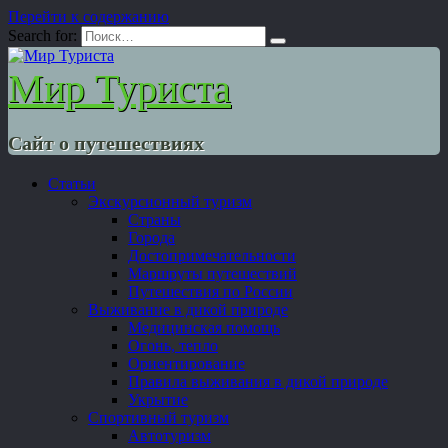
Перейти к содержанию
Search for:
Мир Туриста
Сайт о путешествиях
Статьи
Экскурсионный туризм
Страны
Города
Достопримечательности
Маршруты путешествий
Путешествия по России
Выживание в дикой природе
Медицинская помощь
Огонь, тепло
Ориентирование
Правила выживания в дикой природе
Укрытие
Спортивный туризм
Автотуризм