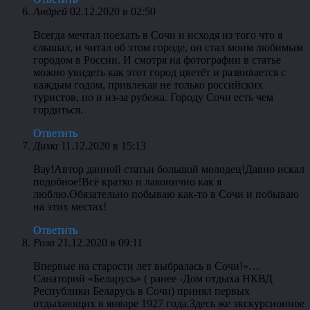
Андрей
02.12.2020 в 02:50
Всегда мечтал поехать в Сочи и исходя из того что я
слышал, и читал об этом городе, он стал моим любимым
городом в России. И смотря на фотографии в статье
можно увидеть как этот город цветёт и развивается с
каждым годом, привлекая не только российских
туристов, но и из-за рубежа. Городу Сочи есть чем
гордиться.
Ответить
Дима
11.12.2020 в 15:13
Вау!Автор данной статьи большой молодец!Давно искал
подобное!Всё кратко и лаконично как я
люблю.Обязательно побываю как-то в Сочи и побываю
на этих местах!
Ответить
Роза
21.12.2020 в 09:11
Впервые на старости лет выбралась в Сочи!»…
Санаторий «Беларусь» ( ранее -Дом отдыха НКВД
Республики Беларусь в Сочи) принял первых
отдыхающих в январе 1927 года.Здесь же экскурсионное