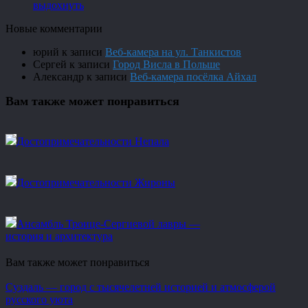
выдохнуть
Новые комментарии
юрий
к записи
Веб-камера на ул. Танкистов
Сергей
к записи
Город Висла в Польше
Александр
к записи
Веб-камера посёлка Айхал
Вам также может понравиться
Достопримечательности Непала
Достопримечательности Жироны
Ансамбль Троице-Сергиевой лавры —
история и архитектура
Вам также может понравиться
Суздаль — город с тысячелетней историей и атмосферой
русского уюта