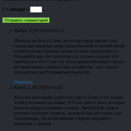
1 × четыре =
Вадим
10.09.2020 в 02:12
Никогда не был в Сочи, но всегда представлял этот
город как обычные дома единственной отличительной
особенностью которых является море неподалёку и
большой пляж. Но прочитав эту статью я понял что
ошибался и что Сочи это очень разнообразный город в
котором можно увидеть как дельфинов, так и много
интересных достопримечательностей.
Ответить
Катя
12.09.2020 в 16:43
Конечно миллионы туристов едут в Сочи, и не только,
чтобы полежать на пляже. В Сочи много мест, которые
хочется увидеть своими глазами. Любителей спорта
конечно покорит стадион, который был построен для
Олимпиады, это величайший стадион мирового
значения и уровня