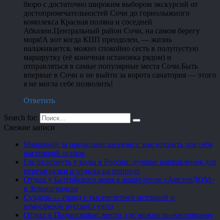
бюро с достаточно широким выбором экскурсий от
достопримечательностей Сочи до горнолыжного
комплекса Красная поляна и соседней
Абхазии.Центральный район Сочи, на самом берегу
моря!А вот когда КПП преодолен, — жизнь
налаживается, можно спокойно сесть в полупустую
маршрутку (её конечная остановка рядом) и
отправляться в самые популярные места Сочи.Быть
впервые в Сочи и не выйти за ворота санатория — этого
я не могла себе позволить!
Ответить
Search for:
Свежие записи
Маврикий за пределами шезлонга: как открыть для себя
настоящий остров
Где отдохнуть у воды в России: лучшие направления для
перезагрузки и отдыха на природе
Отдых у Балтийского моря в апарт-отеле «АмстерДОМ»
в Зеленоградске
Суздаль — город с тысячелетней историей и
атмосферой русского уюта
Отдых в Подмосковье: место, где можно по-настоящему