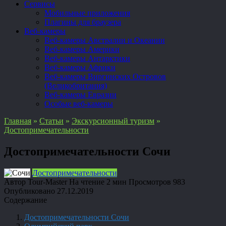
Сервисы
Мобильные приложения
Плагины для браузера
Веб-камеры
Веб-камеры Австралии и Океании
Веб-камеры Америки
Веб-камеры Антарктики
Веб-камеры Африки
Веб-камеры Виргинских Островов
(Великобритания)
Веб-камеры Евразии
Особые веб-камеры
Главная
»
Статьи
»
Экскурсионный туризм
»
Достопримечательности
Достопримечательности Сочи
Достопримечательности
Автор
Tour-Master
На чтение
2 мин
Просмотров
983
Опубликовано
27.12.2019
Содержание
Достопримечательности Сочи