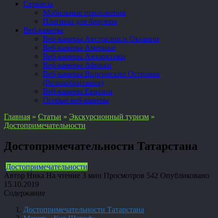
Сервисы
Мобильные приложения
Плагины для браузера
Веб-камеры
Веб-камеры Австралии и Океании
Веб-камеры Америки
Веб-камеры Антарктики
Веб-камеры Африки
Веб-камеры Виргинских Островов
(Великобритания)
Веб-камеры Евразии
Особые веб-камеры
Главная
»
Статьи
»
Экскурсионный туризм
»
Достопримечательности
Достопримечательности Татарстана
Достопримечательности
Автор
Ника
На чтение
3 мин
Просмотров
542
Опубликовано
15.10.2019
Содержание
Достопримечательности Татарстана