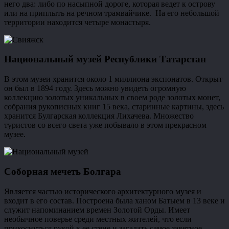
него два: либо по насыпной дороге, которая ведет к острову
или на приплыть на речном трамвайчике. На его небольшой
территории находится четыре монастыря.
Национальный музей Республики Татарстан
В этом музеи хранится около 1 миллиона экспонатов. Открыт
он был в 1894 году. Здесь можно увидеть огромную
коллекцию золотых уникальных в своем роде золотых монет,
собрания рукописных книг 15 века, старинные картины, здесь
хранится Булгарская коллекция Лихачева. Множество
туристов со всего света уже побывало в этом прекрасном
музее.
Соборная мечеть Болгара
Является частью исторического архитектурного музея и
входит в его состав. Построена была ханом Батыем в 13 веке и
служит напоминанием времен Золотой Орды. Имеет
необычное поверье среди местных жителей, что если
прикоснуться рукой к ее стене и загадать самое заветное