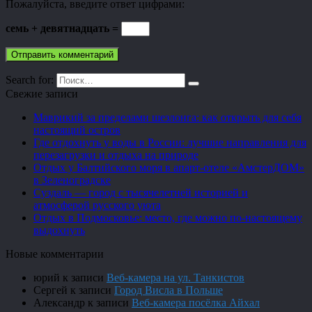
Пожалуйста, введите ответ цифрами:
семь + девятнадцать =
Search for:
Свежие записи
Маврикий за пределами шезлонга: как открыть для себя
настоящий остров
Где отдохнуть у воды в России: лучшие направления для
перезагрузки и отдыха на природе
Отдых у Балтийского моря в апарт-отеле «АмстерДОМ»
в Зеленоградске
Суздаль — город с тысячелетней историей и
атмосферой русского уюта
Отдых в Подмосковье: место, где можно по-настоящему
выдохнуть
Новые комментарии
юрий
к записи
Веб-камера на ул. Танкистов
Сергей
к записи
Город Висла в Польше
Александр
к записи
Веб-камера посёлка Айхал