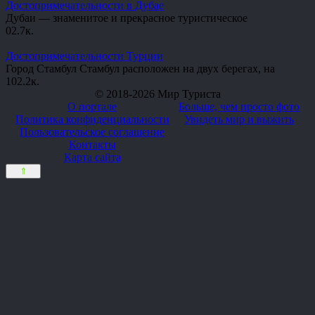
Достопримечательности в Дубае
Дубаи — знаменитое и прекрасное туристическое
0
2.7к.
Достопримечательности Турции
Город Стамбул Стамбул расположен на двух берегах, на
10
2.2к.
© 2018-2026 Мир Туриста
О портале
Больше, чем просто фото
Политика конфиденциальности
Увидеть мир и выжить
Пользовательское соглашение
Контакты
Карта сайта