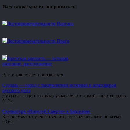
Вам также может понравиться
Достопримечательности Пангана
Достопримечательности Праги
Брестская крепость — история,
описание, расположение
Вам также может понравиться
Суздаль — город с тысячелетней историей и атмосферой
русского уюта
Суздаль — один из самых узнаваемых и самобытных городов
0
1.3к.
Скульптура «Поцелуй Смерти» в Барселоне
Как энтузиаст-путешественник, путешествующий по всему
0
3.6к.