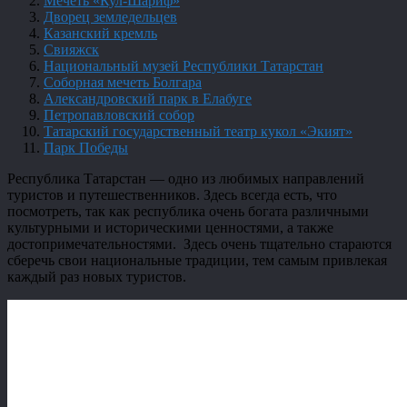
Мечеть «Кул-Шариф»
Дворец земледельцев
Казанский кремль
Свияжск
Национальный музей Республики Татарстан
Соборная мечеть Болгара
Александровский парк в Елабуге
Петропавловский собор
Татарский государственный театр кукол «Экият»
Парк Победы
Республика Татарстан — одно из любимых направлений
туристов и путешественников. Здесь всегда есть, что
посмотреть, так как республика очень богата различными
культурными и историческими ценностями, а также
достопримечательностями. Здесь очень тщательно стараются
сберечь свои национальные традиции, тем самым привлекая
каждый раз новых туристов.