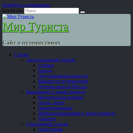
Перейти к содержанию
Search for:
Мир Туриста
Сайт о путешествиях
Статьи
Экскурсионный туризм
Страны
Города
Достопримечательности
Маршруты путешествий
Путешествия по России
Выживание в дикой природе
Медицинская помощь
Огонь, тепло
Ориентирование
Правила выживания в дикой природе
Укрытие
Спортивный туризм
Автотуризм